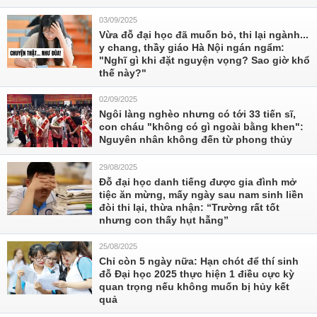
03/09/2025
Vừa đỗ đại học đã muốn bỏ, thi lại ngành...
y chang, thầy giáo Hà Nội ngán ngẩm:
"Nghĩ gì khi đặt nguyện vọng? Sao giờ khổ
thế này?"
02/09/2025
Ngôi làng nghèo nhưng có tới 33 tiến sĩ,
con cháu "không có gì ngoài bằng khen":
Nguyên nhân không đến từ phong thủy
29/08/2025
Đỗ đại học danh tiếng được gia đình mở
tiệc ăn mừng, mấy ngày sau nam sinh liền
đòi thi lại, thừa nhận: “Trường rất tốt
nhưng con thấy hụt hẫng”
25/08/2025
Chỉ còn 5 ngày nữa: Hạn chót để thí sinh
đỗ Đại học 2025 thực hiện 1 điều cực kỳ
quan trọng nếu không muốn bị hủy kết
quả