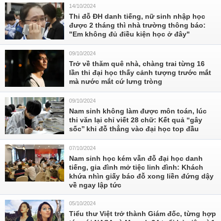
14/10/2024
Thi đỗ ĐH danh tiếng, nữ sinh nhập học
được 2 tháng thì nhà trường thông báo:
"Em không đủ điều kiện học ở đây"
09/10/2024
Trở về thăm quê nhà, chàng trai từng 16
lần thi đại học thấy cảnh tượng trước mắt
mà nước mắt cứ lưng tròng
09/10/2024
Nam sinh không làm được môn toán, lúc
thi văn lại chỉ viết 28 chữ: Kết quả ‘‘gây
sốc’’ khi đỗ thẳng vào đại học top đầu
07/10/2024
Nam sinh học kém vẫn đỗ đại học danh
tiếng, gia đình mở tiệc linh đình: Khách
khứa nhìn giấy báo đỗ xong liền đứng dậy
về ngay lập tức
05/10/2024
Tiểu thư Việt trở thành Giám đốc, từng hợp