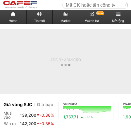
New
Home
Tin mới
Market
Watch list
Mở rộng
Giá vàng SJC
Giá bạc
VNINDEX
VN30
Mua
139,200
-0.36%
1,767.71
1,90
vào
0.17%
Bán ra
142,200
-0.35%