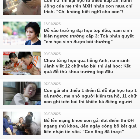
Con trai thi đại học tô thiếu đáp án, hành
động của mẹ trên MXH nhận cơn mưa chỉ
trích: "Chị không biết nghĩ cho con"!
13/04/2025
Đỗ vào trường đại học top đầu, nam sinh
kiện ngược trường cấp 3: Toà phán quyết
"em học sinh được bồi thường"
09/02/2025
Chưa từng học qua tiếng Anh, nam sinh
đành viết 12 chữ vào bài thi đại học: Kết
quả đỗ thủ khoa trường top đầu
07/02/2025
Con gái chỉ thiếu 1 điểm là đỗ đại học top 1
cả nước, mẹ nhờ người kiểm tra hộ, 11 chữ
con ghi trên bài thi khiến bà điếng người
02/02/2025
Bố lên mạng khoe con gái đạt điểm thi ĐH
ngang thủ khoa, đến ngày công bố kết quả
liền nhận tin sốc: "Con ông đã trượt"