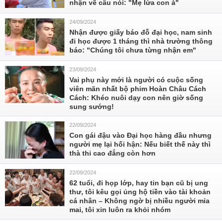
nhận về câu nói: "Mẹ lừa con à"
24/09/2024
Nhận được giấy báo đỗ đại học, nam sinh
đi học được 1 tháng thì nhà trường thông
báo: "Chúng tôi chưa từng nhận em"
23/09/2024
Vai phụ này mới là người có cuộc sống
viên mãn nhất bộ phim Hoàn Châu Cách
Cách: Khéo nuôi dạy con nên giờ sống
sung sướng!
22/09/2024
Con gái đậu vào Đại học hàng đầu nhưng
người mẹ lại hối hận: Nếu biết thế này thì
thà thi cao đẳng còn hơn
22/09/2024
62 tuổi, đi họp lớp, hay tin bạn cũ bị ung
thư, tôi kêu gọi ủng hộ tiền vào tài khoản
cá nhân – Không ngờ bị nhiều người mỉa
mai, tôi xin luôn ra khỏi nhóm