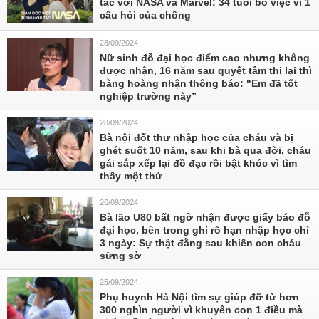
tác với NASA và Marvel: 34 tuổi bỏ việc vì 1
câu hỏi của chồng
28/09/2024
Nữ sinh đỗ đại học điểm cao nhưng không
được nhận, 16 năm sau quyết tâm thi lại thì
bàng hoàng nhận thông báo: "Em đã tốt
nghiệp trường này”
28/09/2024
Bà nội đốt thư nhập học của cháu và bị
ghét suốt 10 năm, sau khi bà qua đời, cháu
gái sắp xếp lại đồ đạc rồi bật khóc vì tìm
thấy một thứ
26/09/2024
Bà lão U80 bất ngờ nhận được giấy báo đỗ
đại học, bên trong ghi rõ hạn nhập học chỉ
3 ngày: Sự thật đằng sau khiến con cháu
sững sờ
25/09/2024
Phụ huynh Hà Nội tìm sự giúp đỡ từ hơn
300 nghìn người vì khuyên con 1 điều mà