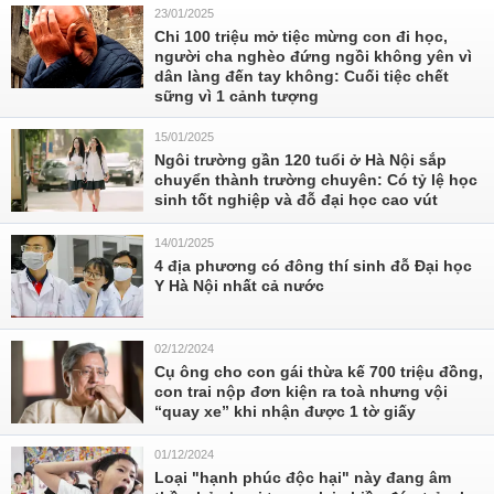
23/01/2025
Chi 100 triệu mở tiệc mừng con đi học,
người cha nghèo đứng ngồi không yên vì
dân làng đến tay không: Cuối tiệc chết
sững vì 1 cảnh tượng
15/01/2025
Ngôi trường gần 120 tuổi ở Hà Nội sắp
chuyển thành trường chuyên: Có tỷ lệ học
sinh tốt nghiệp và đỗ đại học cao vút
14/01/2025
4 địa phương có đông thí sinh đỗ Đại học
Y Hà Nội nhất cả nước
02/12/2024
Cụ ông cho con gái thừa kế 700 triệu đồng,
con trai nộp đơn kiện ra toà nhưng vội
“quay xe” khi nhận được 1 tờ giấy
01/12/2024
Loại "hạnh phúc độc hại" này đang âm