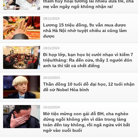
thầm hủy hoại tương lai nhiều đứa trẻ, cha
mẹ vẫn ngây ngô không nhận ra!
28/11/2024
Lương 15 triệu đồng, 9x vẫn mua được
nhà Hà Nội nhờ tuyệt chiêu ai cũng làm
được
18/11/2024
Đi họp lớp, bạn học bị cười nhạo vì kiếm 7
triệu/tháng: Ra đến cửa, thấy 1 người đón
anh ta thì tất cả chết điếng
26/10/2024
Thần đồng 10 tuổi đỗ đại học, 12 tuổi nhận
đề cử Nobel Hòa bình
15/10/2024
Mở tiệc mừng con gái đỗ ĐH, cha nghèo
đứng ngồi không yên vì dân trong làng
toàn đến tay không, rồi ngã ngửa với bất
ngờ vào cuối buổi