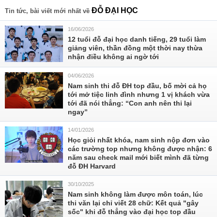
ĐỖ ĐẠI HỌC
Tin tức, bài viết mới nhất về
16/06/2026
12 tuổi đỗ đại học danh tiếng, 29 tuổi làm
giảng viên, thần đồng một thời nay thừa
nhận điều không ai ngờ tới
04/06/2026
Nam sinh thi đỗ ĐH top đầu, bố mời cả họ
tới mở tiệc linh đình nhưng 1 vị khách vừa
tới đã nói thẳng: “Con anh nên thi lại
ngay”
14/01/2026
Học giỏi nhất khóa, nam sinh nộp đơn vào
các trường top nhưng không được nhận: 6
năm sau check mail mới biết mình đã từng
đỗ ĐH Harvard
30/10/2025
Nam sinh không làm được môn toán, lúc
thi văn lại chỉ viết 28 chữ: Kết quả "gây
sốc" khi đỗ thẳng vào đại học top đầu