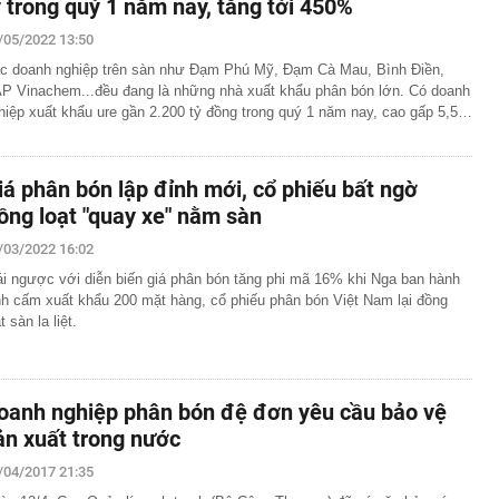
ỷ trong quý 1 năm nay, tăng tới 450%
/05/2022 13:50
c doanh nghiệp trên sàn như Đạm Phú Mỹ, Đạm Cà Mau, Bình Điền,
P Vinachem...đều đang là những nhà xuất khẩu phân bón lớn. Có doanh
hiệp xuất khẩu ure gần 2.200 tỷ đồng trong quý 1 năm nay, cao gấp 5,5…
iá phân bón lập đỉnh mới, cổ phiếu bất ngờ
ồng loạt "quay xe" nằm sàn
/03/2022 16:02
ái ngược với diễn biến giá phân bón tăng phi mã 16% khi Nga ban hành
nh cấm xuất khẩu 200 mặt hàng, cổ phiếu phân bón Việt Nam lại đồng
t sàn la liệt.
oanh nghiệp phân bón đệ đơn yêu cầu bảo vệ
ản xuất trong nước
/04/2017 21:35