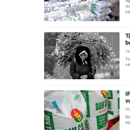
Ng
nh
lu
T
b
16
Từ
và
I
v
05
Đi
tr