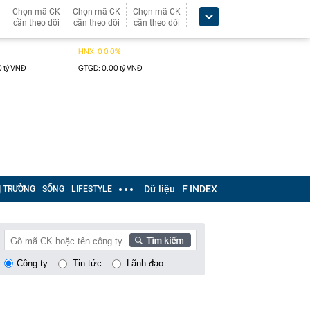
Chọn mã CK
Chọn mã CK
Chọn mã CK
cần theo dõi
cần theo dõi
cần theo dõi
Dữ liệu
F INDEX
Ị TRƯỜNG
SỐNG
LIFESTYLE
Công ty
Tin tức
Lãnh đạo