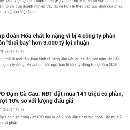
ày 13/4, Cục Quản lí cạnh tranh (Bộ Công Thương) đã có văn bản xác
ận hồ sơ của doanh nghiệp đầy đủ và hợp lệ theo các quy định của pháp
ật tự vệ của Việt Nam.
ập đoàn Hóa chất lỗ nặng vì bị 4 công ty phân
ón "thổi bay" hơn 3.000 tỷ lợi nhuận
/01/2017 13:18
 vị thế là một tập đoàn kinh tế hàng đầu với lợi nhuận mỗi năm lên đến
i nghìn tỷ đồng, Vinachem bất ngờ báo lỗ 627 tỷ đồng trong năm 2016.
PO Đạm Cà Cau: NĐT đặt mua 141 triệu cổ phần,
ượt 10% so với lượng đấu giá
/12/2014 18:32
ểm tích cực trong đợt IPO này là có 2 nhà đầu tư nước ngoài đặt mua 7
iệu cổ phần.