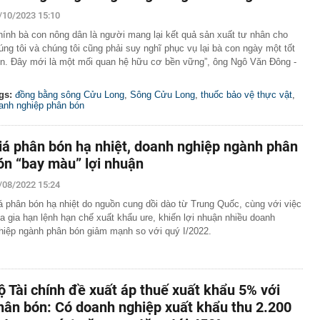
ộng khi trở thành cầu thủ nhập tịch đầu tiên trong lịch
/10/2023 15:10
ội trưởng ĐT Việt Nam
hính bà con nông dân là người mang lại kết quả sản xuất tư nhân cho
vấn liên quan vụ drone mang chất nổ tại sân bay Đức
úng tôi và chúng tôi cũng phải suy nghĩ phục vụ lại bà con ngày một tốt
Sky và Hồ Văn Khoa đến gây rối, nhưng Vua Quạt cũng
n. Đây mới là một mối quan hệ hữu cơ bền vững”, ông Ngô Văn Đông -
ài bảng cân đối kế toán hé lộ giá trị của "trùm" giải trí
gs:
đồng bằng sông Cửu Long
,
Sông Cửu Long
,
thuốc bảo vệ thực vật
,
t Nam
anh nghiệp phân bón
 Pa, Việt Nam có 1 nơi mát mẻ quanh năm, chỉ từ 18 độ
giá là vương quốc của các loài lan
iá phân bón hạ nhiệt, doanh nghiệp ngành phân
,36 tỷ đồng
ón “bay màu” lợi nhuận
P giáo viên BẠO HÀNH TRẺ EM; cơ quan Công an
ười dân, giáo viên, báo mẫu, cơ sở trông giữ trẻ
/08/2022 15:24
n nhà nước tại doanh nghiệp, khuyến khích sáp nhập
á phân bón hạ nhiệt do nguồn cung dồi dào từ Trung Quốc, cùng với việc
uần thảo Nhật Bản khiến 6 người bị thương, giao thông
a gia hạn lệnh hạn chế xuất khẩu ure, khiến lợi nhuận nhiều doanh
hiệp ngành phân bón giảm mạnh so với quý I/2022.
ầu doanh thu hơn 100.000 tỷ của Việt Nam lần đầu tiên
oại nhiên liệu mới
ộ Tài chính đề xuất áp thuế xuất khẩu 5% với
hân bón: Có doanh nghiệp xuất khẩu thu 2.200