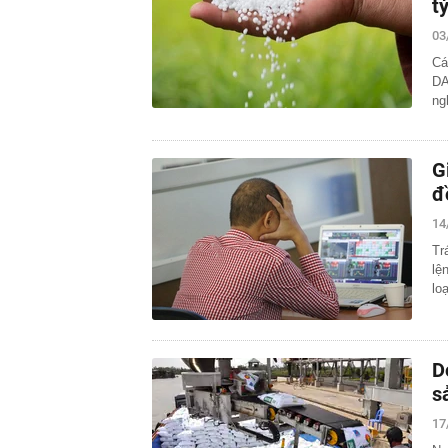
t
03
Cá
DA
ng
G
đ
14
Tr
lệ
loạ
D
s
17