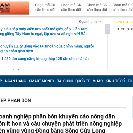
Chọn mã CK
Chọn mã CK
Chọn mã CK
Chọn mã CK
cần theo dõi
cần theo dõi
cần theo dõi
cần theo dõi
Đọc nhanh >>
 siêu đập thủy điện lớn nhất thế giới, gấp 3 lần Tam
ng giềng Tây Nam lo ngại, lập tức ra đề nghị với Bắc
chuyển 1,1 tỷ đồng vào tài khoản của chính mình, người
ng an chặn giao dịch
” 1.450 tấn cùng nâng khung thép 125 tấn cho nhà hát
ơn 1,3 tỷ đồng
 tại của Việt Anh - Quỳnh Nga
P
NGÂN HÀNG
SMART MONEY
TÀI CHÍNH QUỐC TẾ
VĨ MÔ
KINH TẾ SỐ
TH
ng nhiều gia đình thích đặt 1 lọ dầu gió trong nhà vệ
IỆP PHÂN BÓN
p nghẹt lực lượng Ukraine
 phép titan, Chủ tịch Tập đoàn Hưng Thịnh lãnh 10 năm tù
oanh nghiệp phân bón khuyến cáo nông dân
, phát hiện bí mật dưới mỏ đa kim loại vàng, bạc - thân
 thường hé lộ dư địa khai thác lớn
ón ít hơn và câu chuyện phát triển nông nghiệp
học tạo ra virus bằng AI
ền vững vùng Đồng bằng Sông Cửu Long