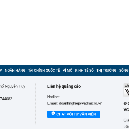
P
NGÂN HÀNG
TÀI CHÍNH QUỐC TẾ
VĨ MÔ
KINH TẾ SỐ
THỊ TRƯỜNG
SỐNG
 phố Nguyễn Huy
Liên hệ quảng cáo
Hotline:
9744082
Email: doanhnghiep@admicro.vn
© 
VC
CHAT VỚI TƯ VẤN VIÊN
Giấ
tr