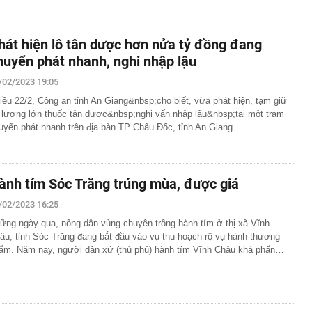
hát hiện lô tân dược hơn nửa tỷ đồng đang
huyển phát nhanh, nghi nhập lậu
/02/2023 19:05
iều 22/2, Công an tỉnh An Giang&nbsp;cho biết, vừa phát hiện, tạm giữ
 lượng lớn thuốc tân dược&nbsp;nghi vấn nhập lậu&nbsp;tại một trạm
uyển phát nhanh trên địa bàn TP Châu Đốc, tỉnh An Giang.
ành tím Sóc Trăng trúng mùa, được giá
/02/2023 16:25
ững ngày qua, nông dân vùng chuyên trồng hành tím ở thị xã Vĩnh
âu, tỉnh Sóc Trăng đang bắt đầu vào vụ thu hoạch rộ vụ hành thương
ẩm. Năm nay, người dân xứ (thủ phủ) hành tím Vĩnh Châu khá phấn…