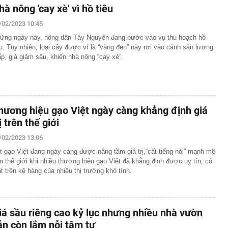
hà nông 'cay xè' vì hồ tiêu
/02/2023 10:45
ững ngày này, nông dân Tây Nguyên đang bước vào vụ thu hoạch hồ
êu. Tuy nhiên, loại cây được ví là “vàng đen” này rơi vào cảnh sản lượng
ấp, giá giảm sâu, khiến nhà nông “cay xè”.
hương hiệu gạo Việt ngày càng khẳng định giá
ị trên thế giới
/02/2023 13:06
t gạo Việt đang ngày càng được nâng tầm giá trị,“cất tiếng nói” mạnh mẽ
ên thế giới khi nhiều thương hiệu gạo Việt đã khẳng định được uy tín, có
t trên kệ hàng của nhiều thị trường khó tính.
iá sầu riêng cao kỷ lục nhưng nhiều nhà vườn
ẫn còn lắm nỗi tâm tư