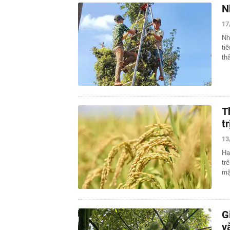
N
17
Nh
ti
th
T
tr
13
Hạ
tr
mặ
G
v