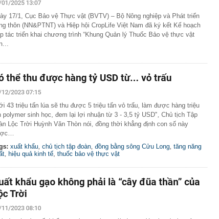
/01/2025 13:07
ày 17/1, Cục Bảo vệ Thực vật (BVTV) – Bộ Nông nghiệp và Phát triển
ng thôn (NN&PTNT) và Hiệp hội CropLife Việt Nam đã ký kết Kế hoạch
p tác triển khai chương trình “Khung Quản lý Thuốc Bảo vệ thực vật
ền…
ó thể thu được hàng tỷ USD từ... vỏ trấu
/12/2023 07:15
ới 43 triệu tấn lúa sẽ thu được 5 triệu tấn vỏ trấu, làm được hàng triệu
n polymer sinh học, đem lại lợi nhuận từ 3 - 3,5 tỷ USD", Chủ tịch Tập
àn Lộc Trời Huỳnh Văn Thòn nói, đồng thời khẳng định con số này
ược…
gs:
xuất khẩu
,
chủ tịch tập đoàn
,
đồng bằng sông Cửu Long
,
tăng năng
ất
,
hiệu quả kinh tế
,
thuốc bảo vệ thực vật
uất khẩu gạo không phải là “cây đũa thần” của
ộc Trời
/11/2023 08:10