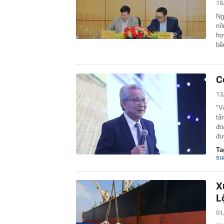
18
Ng
nô
hợ
b
C
13
"V
tấ
đo
đ
Ta
su
X
L
01