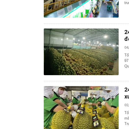
tr
2
đ
04
Tổ
97
Qu
2
x
02
Tổ
mã
Tr