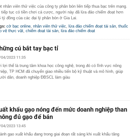
t nhân viên thử việc của công ty phân bón liên tiếp thua bạc trên mạng.
 tiếp tục có tiền chơi cá cược, người này đã lừa đảo chiếm đoạt hơn
6 tỷ đồng của các đại lý phân bón ở Gia Lai.
gs:
cờ bạc online
,
nhân viên thử việc
,
lừa đảo chiếm đoạt tài sản
,
thuốc
o vệ thực vật
,
chiếm đoạt tài sản
,
lừa đảo chiếm đoạt
hững cú bắt tay bạc tỉ
/04/2023 11:35
i lợi thế là trung tâm khoa học công nghệ, trong đó có lĩnh vực nông
hiệp, TP HCM đã chuyển giao nhiều tiến bộ kỹ thuật và mô hình, giúp
ười dân, doanh nghiệp ĐBSCL làm giàu
uất khẩu gạo nóng đến mức doanh nghiệp than
hông đủ gạo để bán
/04/2023 13:45
ành gạo xuất khẩu đang trong giai đoạn rất sáng khi xuất khẩu tăng