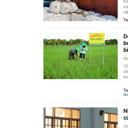
Ki
Lộ
vẫ
Ta
D
b
b
04
“C
ch
hơ
…
Ta
do
N
c
24