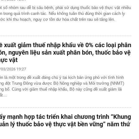
t số nhóm rau dễ bị sâu bệnh, phải sử dụng thuốc bảo vệ thực vật nhiều
àng nhiều gia đình không còn phơi quần áo ở ban công?
 ngoài trời đang được dùng theo 1 cách rất khác
n trong quá trình canh tác. Nếu không tuân thủ đúng thời gian cách ly
ước khi thu hoạch, nguy cơ tồn dư hóa chất trên rau sẽ tăng lên.
n thuộc có khả năng tích tụ kim loại nặng, người Việt
nguồn gốc trước khi sử dụng
ịch đi học trở lại của học sinh 34 tỉnh, thành phố sau kỳ
ề xuất giảm thuế nhập khẩu về 0% các loại phân
Việt hầu như món nào cũng có hành lá?
ón, nguyên liệu sản xuất phân bón, thuốc bảo vệ
g quà, 5 câu nói này đủ sức khiến mối quan hệ phụ
hực vật
viên gắn bó khăng khít, con trẻ được hưởng lợi!
ích Crimea, phá hủy hệ thống phòng không 15 triệu USD
/03/2026 19:27
ên là một trong đề xuất đáng chú ý tại kịch bản ứng phó với tình hình
m đốc Nhà hát Chèo Quân đội mua ô tô tặng sinh nhật
ng đột Trung Đông vừa được Bộ Nông nghiệp và Môi trường (NNMT)
m 12 tuổi
ng bố. Cùng với giảm thuế nhập khẩu, Bộ này cũng đề xuất giảm lãi
 29A "dính" gần 100 lần phạt nguội do chạy quá tốc độ quy
ất…
háng 7/2026 vi phạm 21 lần
ump bực bội vì lộ tin về kho đạn dược Mỹ
ẩy mạnh hợp tác triển khai chương trình “Khung
 Không khí tập thể dục sáng ở Việt Nam 'có tính gây
'
uản lý thuốc bảo vệ thực vật bền vững” năm thứ