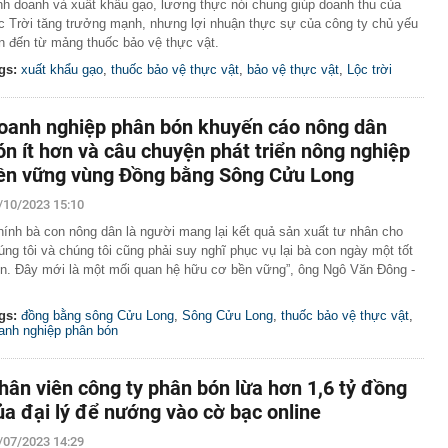
nh doanh và xuất khẩu gạo, lương thực nói chung giúp doanh thu của
c Trời tăng trưởng mạnh, nhưng lợi nhuận thực sự của công ty chủ yếu
n đến từ mảng thuốc bảo vệ thực vật.
gs:
xuất khẩu gạo
,
thuốc bảo vệ thực vật
,
bảo vệ thực vật
,
Lộc trời
oanh nghiệp phân bón khuyến cáo nông dân
ón ít hơn và câu chuyện phát triển nông nghiệp
ền vững vùng Đồng bằng Sông Cửu Long
/10/2023 15:10
hính bà con nông dân là người mang lại kết quả sản xuất tư nhân cho
úng tôi và chúng tôi cũng phải suy nghĩ phục vụ lại bà con ngày một tốt
n. Đây mới là một mối quan hệ hữu cơ bền vững”, ông Ngô Văn Đông -
gs:
đồng bằng sông Cửu Long
,
Sông Cửu Long
,
thuốc bảo vệ thực vật
,
anh nghiệp phân bón
hân viên công ty phân bón lừa hơn 1,6 tỷ đồng
ủa đại lý để nướng vào cờ bạc online
/07/2023 14:29