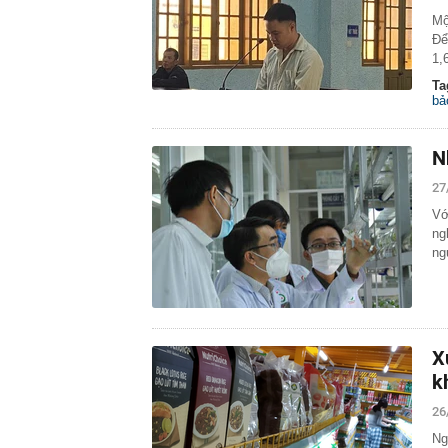
Mộ
Để
1,
Ta
bả
N
27
Vớ
ng
ng
X
k
26
Ng