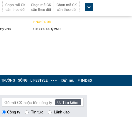
Chọn mã CK
Chọn mã CK
Chọn mã CK
cần theo dõi
cần theo dõi
cần theo dõi
Dữ liệu
F INDEX
Ị TRƯỜNG
SỐNG
LIFESTYLE
Công ty
Tin tức
Lãnh đạo