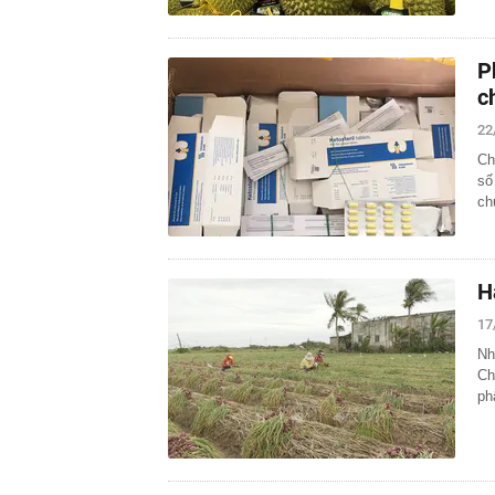
P
c
22
Ch
số
ch
H
17
Nh
Ch
ph