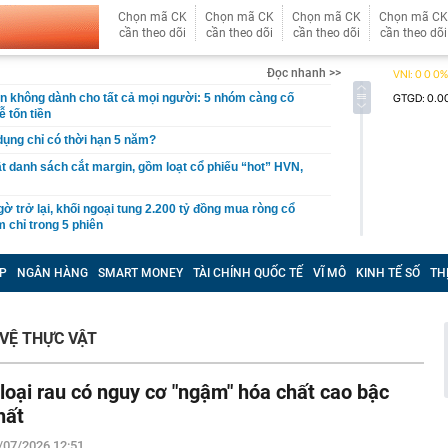
Chọn mã CK
Chọn mã CK
Chọn mã CK
Chọn mã CK
cần theo dõi
cần theo dõi
cần theo dõi
cần theo dõi
Đọc nhanh >>
giản không dành cho tất cả mọi người: 5 nhóm càng cố
ễ tốn tiền
 dụng chỉ có thời hạn 5 năm?
 danh sách cắt margin, gồm loạt cổ phiếu “hot” HVN,
gờ trở lại, khối ngoại tung 2.200 tỷ đồng mua ròng cổ
m chỉ trong 5 phiên
iệp thép với 2.700 lao động đang nợ Trung Quốc gần 1,3
P
NGÂN HÀNG
SMART MONEY
TÀI CHÍNH QUỐC TẾ
VĨ MÔ
KINH TẾ SỐ
TH
an trọng đang trở lại trên thị trường chứng khoán
 50 tuổi ăn cà tím mỗi ngày để chữa tiểu đường, 3 tháng
VỆ THỰC VẬT
: "Ông ăn gì thế?"
 bán biệt thự 9 phòng ngủ ở TP.HCM giá gốc 600 tỷ, giảm
 loại rau có nguy cơ "ngậm" hóa chất cao bậc
ng bố phim Tết 2027, nghe tên ai cũng quả quyết “chắc
hất
phẩm”
/07/2026 12:51
pple giấu kín suốt 15 năm trên iPhone