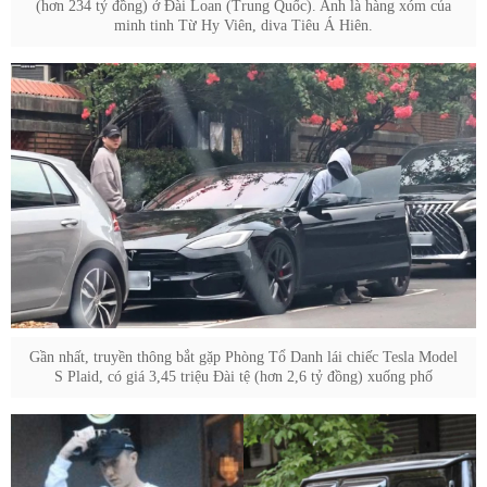
(hơn 234 tỷ đồng) ở Đài Loan (Trung Quốc). Anh là hàng xóm của
minh tinh Từ Hy Viên, diva Tiêu Á Hiên.
Gần nhất, truyền thông bắt gặp Phòng Tổ Danh lái chiếc Tesla Model
S Plaid, có giá 3,45 triệu Đài tệ (hơn 2,6 tỷ đồng) xuống phố