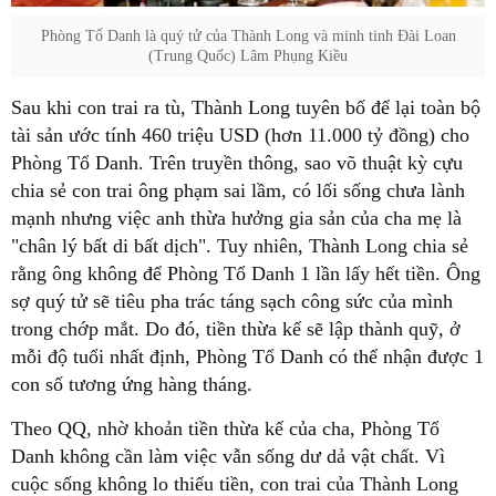
Phòng Tổ Danh là quý tử của Thành Long và minh tinh Đài Loan
(Trung Quốc) Lâm Phụng Kiều
Sau khi con trai ra tù, Thành Long tuyên bố để lại toàn bộ
tài sản ước tính 460 triệu USD (hơn 11.000 tỷ đồng) cho
Phòng Tổ Danh. Trên truyền thông, sao võ thuật kỳ cựu
chia sẻ con trai ông phạm sai lầm, có lối sống chưa lành
mạnh nhưng việc anh thừa hưởng gia sản của cha mẹ là
"chân lý bất di bất dịch". Tuy nhiên, Thành Long chia sẻ
rằng ông không để Phòng Tổ Danh 1 lần lấy hết tiền. Ông
sợ quý tử sẽ tiêu pha trác táng sạch công sức của mình
trong chớp mắt. Do đó, tiền thừa kế sẽ lập thành quỹ, ở
mỗi độ tuổi nhất định, Phòng Tổ Danh có thể nhận được 1
con số tương ứng hàng tháng.
Theo QQ, nhờ khoản tiền thừa kế của cha, Phòng Tổ
Danh không cần làm việc vẫn sống dư dả vật chất. Vì
cuộc sống không lo thiếu tiền, con trai của Thành Long