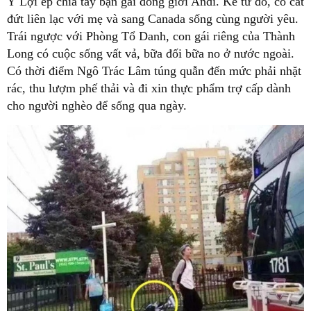
Ỷ Lợi ép chia tay bạn gái đồng giới Andi. Kể từ đó, cô cắt
đứt liên lạc với mẹ và sang Canada sống cùng người yêu.
Trái ngược với Phòng Tổ Danh, con gái riêng của Thành
Long có cuộc sống vất vả, bữa đối bữa no ở nước ngoài.
Có thời điểm Ngô Trác Lâm túng quẫn đến mức phải nhặt
rác, thu lượm phế thải và đi xin thực phẩm trợ cấp dành
cho người nghèo để sống qua ngày.