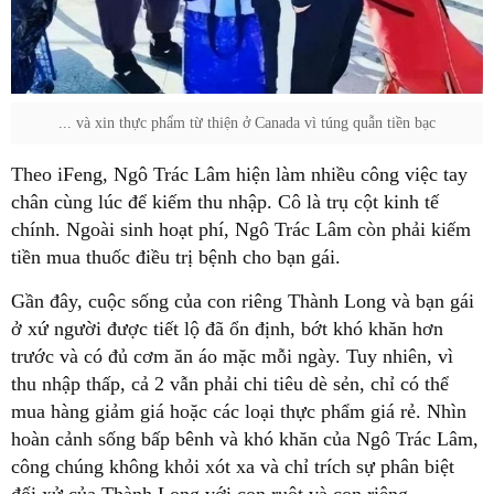
... và xin thực phẩm từ thiện ở Canada vì túng quẫn tiền bạc
Theo iFeng, Ngô Trác Lâm hiện làm nhiều công việc tay
chân cùng lúc để kiếm thu nhập. Cô là trụ cột kinh tế
chính. Ngoài sinh hoạt phí, Ngô Trác Lâm còn phải kiếm
tiền mua thuốc điều trị bệnh cho bạn gái.
Gần đây, cuộc sống của con riêng Thành Long và bạn gái
ở xứ người được tiết lộ đã ổn định, bớt khó khăn hơn
trước và có đủ cơm ăn áo mặc mỗi ngày. Tuy nhiên, vì
thu nhập thấp, cả 2 vẫn phải chi tiêu dè sẻn, chỉ có thể
mua hàng giảm giá hoặc các loại thực phẩm giá rẻ. Nhìn
hoàn cảnh sống bấp bênh và khó khăn của Ngô Trác Lâm,
công chúng không khỏi xót xa và chỉ trích sự phân biệt