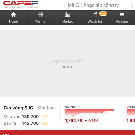
New
Home
Tin mới
Market
Watch list
Mở rộng
Giá vàng SJC
Giá bạc
VNINDEX
VN30
Mua vào
139,700
0%
1,764.78
1,9
-0.66%
Bán ra
142,700
0%