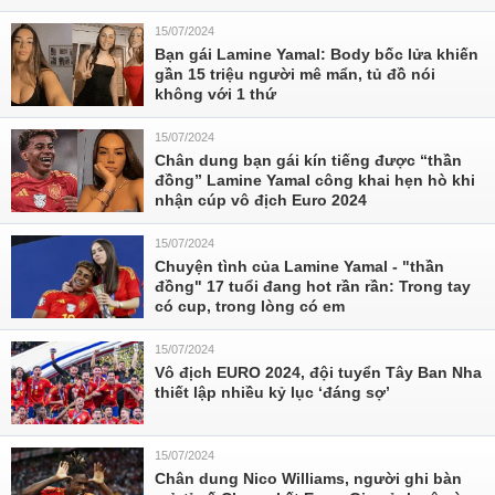
15/07/2024
Bạn gái Lamine Yamal: Body bốc lửa khiến
gần 15 triệu người mê mẩn, tủ đồ nói
không với 1 thứ
15/07/2024
Chân dung bạn gái kín tiếng được “thần
đồng” Lamine Yamal công khai hẹn hò khi
nhận cúp vô địch Euro 2024
15/07/2024
Chuyện tình của Lamine Yamal - "thần
đồng" 17 tuổi đang hot rần rần: Trong tay
có cup, trong lòng có em
15/07/2024
Vô địch EURO 2024, đội tuyển Tây Ban Nha
thiết lập nhiều kỷ lục ‘đáng sợ’
15/07/2024
Chân dung Nico Williams, người ghi bàn