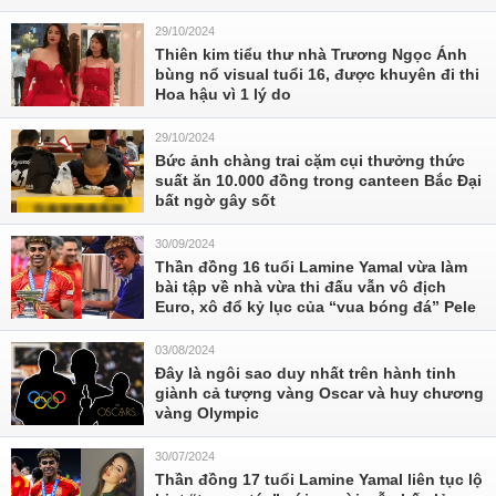
29/10/2024
Thiên kim tiểu thư nhà Trương Ngọc Ánh
bùng nổ visual tuổi 16, được khuyên đi thi
Hoa hậu vì 1 lý do
29/10/2024
Bức ảnh chàng trai cặm cụi thưởng thức
suất ăn 10.000 đồng trong canteen Bắc Đại
bất ngờ gây sốt
30/09/2024
Thần đồng 16 tuổi Lamine Yamal vừa làm
bài tập về nhà vừa thi đấu vẫn vô địch
Euro, xô đổ kỷ lục của “vua bóng đá” Pele
03/08/2024
Đây là ngôi sao duy nhất trên hành tinh
giành cả tượng vàng Oscar và huy chương
vàng Olympic
30/07/2024
Thần đồng 17 tuổi Lamine Yamal liên tục lộ