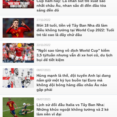
Cup năm nay: Là chân sút trẻ xuất sắc
nhất châu Âu, nhan sắc đi đến đâu tỏa
sáng đến đó
27/11/2022
Mới 18 tuổi, tiền vệ Tây Ban Nha đã làm
điều không tưởng tại World Cup 2022: Tuổi
trẻ tài cao là đây chứ đâu
22/11/2022
"Ngôi sao từng vô địch World Cup" kiếm
3,5 tỷ/tuần nhưng vẫn đi xe hơi cũ, du lịch
bụi để tiết kiệm
08/07/2021
Hùng mạnh là thế, đội tuyển Anh lại đang
nắm giữ một kỷ lục buồn tại Euro mà
không đội bóng hàng đầu châu Âu nào
gặp phải
06/07/2021
Lịch sử đối đầu Italia vs Tây Ban Nha:
Những khúc ngoặt không tưởng và 2 kẻ
làm nền vĩ đại