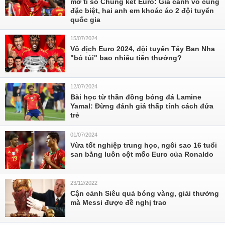
mở tỉ số Chung kết Euro: Gia cảnh vô cùng
đặc biệt, hai anh em khoác áo 2 đội tuyển
quốc gia
15/07/2024
Vô địch Euro 2024, đội tuyển Tây Ban Nha
"bỏ túi" bao nhiêu tiền thưởng?
12/07/2024
Bài học từ thần đồng bóng đá Lamine
Yamal: Đừng đánh giá thấp tính cách đứa
trẻ
01/07/2024
Vừa tốt nghiệp trung học, ngôi sao 16 tuổi
san bằng luôn cột mốc Euro của Ronaldo
23/12/2022
Cận cảnh Siêu quả bóng vàng, giải thưởng
mà Messi được đề nghị trao