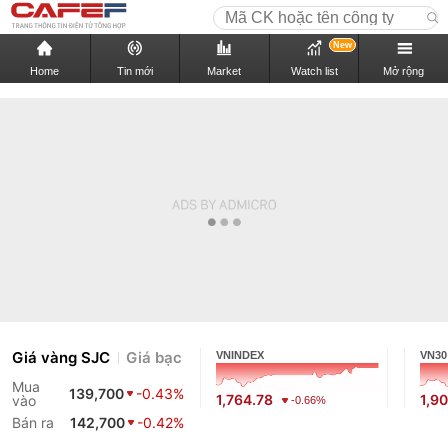
New
Home
Tin mới
Market
Watch list
Mở rộng
Giá vàng SJC
Giá bạc
VNINDEX
VN30
Mua
139,700
-0.43%
1,764.78
1,9
vào
-0.66%
Bán ra
142,700
-0.42%