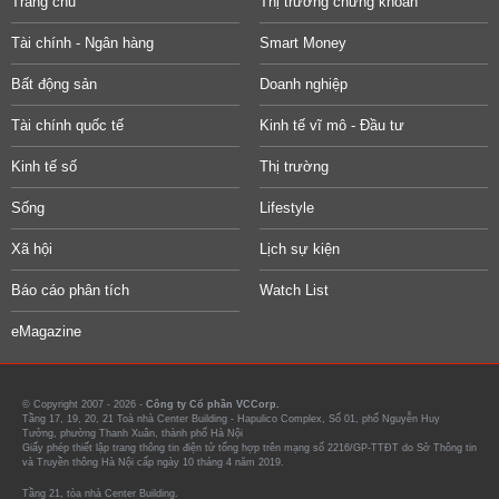
Trang chủ
Thị trường chứng khoán
Tài chính - Ngân hàng
Smart Money
Bất động sản
Doanh nghiệp
Tài chính quốc tế
Kinh tế vĩ mô - Đầu tư
Kinh tế số
Thị trường
Sống
Lifestyle
Xã hội
Lịch sự kiện
Báo cáo phân tích
Watch List
eMagazine
© Copyright 2007 - 2026 -
Công ty Cổ phần VCCorp.
Tầng 17, 19, 20, 21 Toà nhà Center Building - Hapulico Complex, Số 01, phố Nguyễn Huy
Tưởng, phường Thanh Xuân, thành phố Hà Nội
Giấy phép thiết lập trang thông tin điện tử tổng hợp trên mạng số 2216/GP-TTĐT do Sở Thông tin
và Truyền thông Hà Nội cấp ngày 10 tháng 4 năm 2019.
Tầng 21, tòa nhà Center Building.