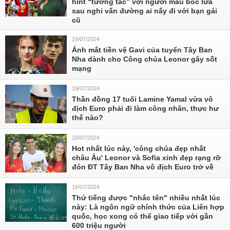
hint “tương tác” với người mẫu bốc lửa
sau nghi vấn đường ai nấy đi với bạn gái
cũ
19/07/2024
Ánh mắt tiền vệ Gavi của tuyển Tây Ban
Nha dành cho Công chúa Leonor gây sốt
mạng
19/07/2024
Thần đồng 17 tuổi Lamine Yamal vừa vô
địch Euro phải đi làm công nhân, thực hư
thế nào?
16/07/2024
Hot nhất lúc này, 'công chúa đẹp nhất
châu Âu' Leonor và Sofia xinh đẹp rạng rỡ
đón ĐT Tây Ban Nha vô địch Euro trở về
16/07/2024
Thứ tiếng được "nhắc tên" nhiều nhất lúc
này: Là ngôn ngữ chính thức của Liên hợp
quốc, học xong có thể giao tiếp với gần
600 triệu người