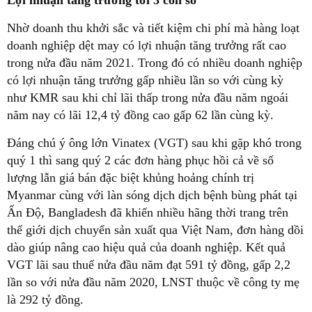
Lợi nhuận tăng trưởng tới 3 con số
Nhờ doanh thu khởi sắc và tiết kiệm chi phí mà hàng loạt
doanh nghiệp dệt may có lợi nhuận tăng trưởng rất cao
trong nửa đầu năm 2021. Trong đó có nhiều doanh nghiệp
có lợi nhuận tăng trưởng gấp nhiều lần so với cùng kỳ
như KMR sau khi chỉ lãi thấp trong nửa đầu năm ngoái
năm nay có lãi 12,4 tỷ đồng cao gấp 62 lần cùng kỳ.
Đáng chú ý ông lớn Vinatex (VGT) sau khi gặp khó trong
quý 1 thì sang quý 2 các đơn hàng phục hồi cả về số
lượng lẫn giá bán đặc biệt khủng hoảng chính trị
Myanmar cùng với làn sóng dịch dịch bệnh bùng phát tại
Ấn Độ, Bangladesh đã khiến nhiều hãng thời trang trên
thế giới dịch chuyển sản xuất qua Việt Nam, đơn hàng dồi
dào giúp nâng cao hiệu quả của doanh nghiệp. Kết quả
VGT lãi sau thuế nửa đầu năm đạt 591 tỷ đồng, gấp 2,2
lần so với nửa đầu năm 2020, LNST thuộc về công ty mẹ
là 292 tỷ đồng.