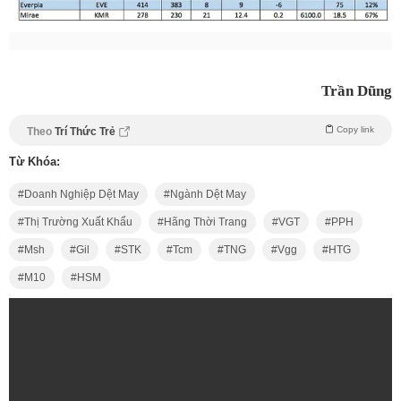
Trần Dũng
Copy link
Theo
Trí Thức Trẻ
Từ Khóa:
Doanh Nghiệp Dệt May
Ngành Dệt May
Thị Trường Xuất Khẩu
Hãng Thời Trang
VGT
PPH
Msh
Gil
STK
Tcm
TNG
Vgg
HTG
M10
HSM