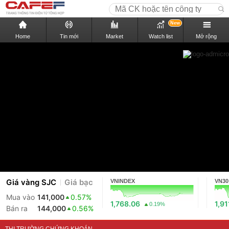
New
Home
Tin mới
Market
Watch list
Mở rộng
Giá vàng SJC
Giá bạc
VNINDEX
VN30
Mua vào
141,000
0.57%
1,768.06
1,91
0.19%
Bán ra
144,000
0.56%