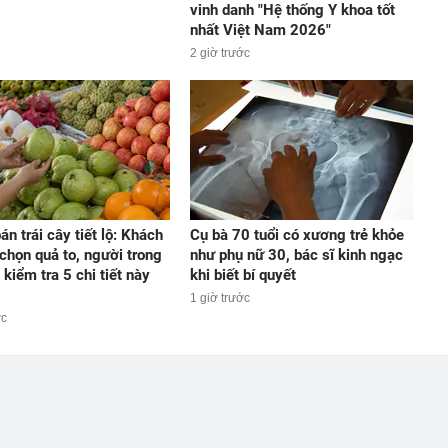
vinh danh "Hệ thống Y khoa tốt
nhất Việt Nam 2026"
2 giờ trước
n trái cây tiết lộ: Khách
Cụ bà 70 tuổi có xương trẻ khỏe
chọn quả to, người trong
như phụ nữ 30, bác sĩ kinh ngạc
 kiểm tra 5 chi tiết này
khi biết bí quyết
1 giờ trước
ớc