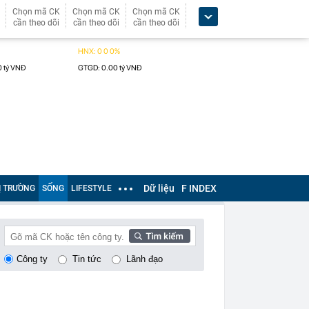
Chọn mã CK
Chọn mã CK
Chọn mã CK
cần theo dõi
cần theo dõi
cần theo dõi
Dữ liệu
F INDEX
Ị TRƯỜNG
SỐNG
LIFESTYLE
Công ty
Tin tức
Lãnh đạo