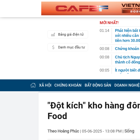
MỚI NHẤT!
01:14
Phát hiện bất
Bảng giá điện tử
xét nhiều căn
tiền hơn 30.00
Danh mục đầu tư
00:08
Chứng khoán 
00:08
Chủ tịch Nguy
thành cổ đông
00:05
Ít người biết 
nhất biên cươ
trekking
XÃ HỘI
CHỨNG KHOÁN
BẤT ĐỘNG SẢN
DOANH NGHIỆ
00:05
Việt Nam có 1
giường bệnh, 
2026"
"Đột kích" kho hàng đô
00:05
56 mã chứng k
Food
00:03
Một doanh ngh
năm 2026, lợ
00:03
Chứng khoán 
Sống
Theo Hoàng Phúc
|
05-06-2025 - 13:08 PM
|
ngay trong th