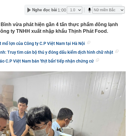
lượng tiền hơn 62.000 tỷ đồng, lớn hơn cả Vinhomes,
1:00
Nghe đọc bài
y Điện Máy Xanh, Bách Hóa Xanh, An Khang, vốn hóa
ng DMX
ình vừa phát hiện gần 4 tấn thực phẩm đông lạnh
 nhà cổ, phát hiện 'kho báu' gồm 1.000 đồng tiền vàng và
 Công ty TNHH xuất nhập khẩu Thịnh Phát Food.
ấu trong nhiều ngăn bí mật - giá trị hơn 18 tỷ đồng
ận biết ngôi nhà có phong thuỷ không thuận lợi
t mổ lợn của Công ty C.P Việt Nam tại Hà Nội
ượng khách đến Việt Nam đông nhất 7 tháng đầu năm,
ệnh: Truy tìm cán bộ thú y đóng dấu kiểm dịch hình chữ nhật
 và Nga, gấp gần 6 lần Ấn Độ
i cây tiết lộ: Khách thường chọn quả to, người trong
áo C.P Việt Nam bán 'thịt bẩn' tiếp nhận chứng cứ
tra 5 chi tiết này trước
 cao tốc quỳ gối 1h an ủi khách: 7 năm sau ở khách sạn 5
 ở nhà, bay hạng thương gia
 có xương trẻ khỏe như phụ nữ 30, bác sĩ kinh ngạc khi
a đựng tâm huyết của NSND Tự Long
 4.300 USD/ounce, chuyên gia dự báo đỉnh mới
iệp dầu khí đem hơn 42.200 tỷ đồng gửi ngân hàng
o những người không rút điện ấm siêu tốc trước khi ngủ