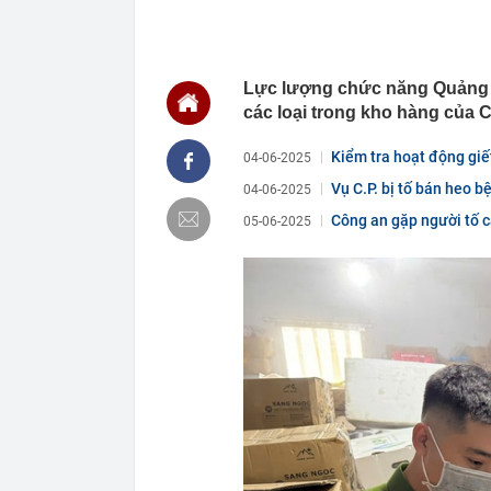
00:01
VNPT nắm giữ 
Viettel Global
00:01
Nắm trong ta
MWG chỉ nga
Lực lượng chức năng Quảng B
00:01
Khám xét ngôi
các loại trong kho hàng của
5 thỏi vàng gi
23:28
4 dấu hiệu nh
Kiểm tra hoạt động giế
04-06-2025
23:12
Quốc gia có l
Vụ C.P. bị tố bán heo b
04-06-2025
vượt Hàn Quốc
23:01
Người bán trá
Công an gặp người tố c
05-06-2025
nghề lại kiểm 
23:00
Tiếp viên tàu
sao nhiều hơn
22:34
Cụ bà 70 tuổi
biết bí quyết
22:34
Ngôi nhà chứ
22:31
Giá vàng vượt
22:30
Một doanh ngh
22:08
Lời khuyên ch