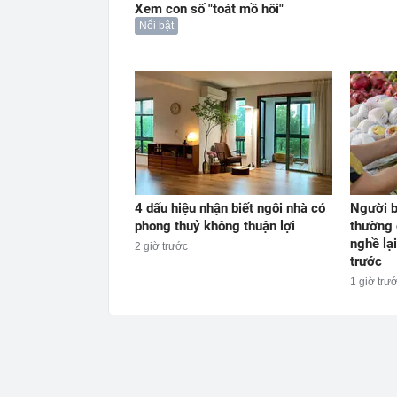
Xem con số "toát mồ hôi"
Nổi bật
4 dấu hiệu nhận biết ngôi nhà có
Người bá
phong thuỷ không thuận lợi
thường 
nghề lại
2 giờ trước
trước
1 giờ trư