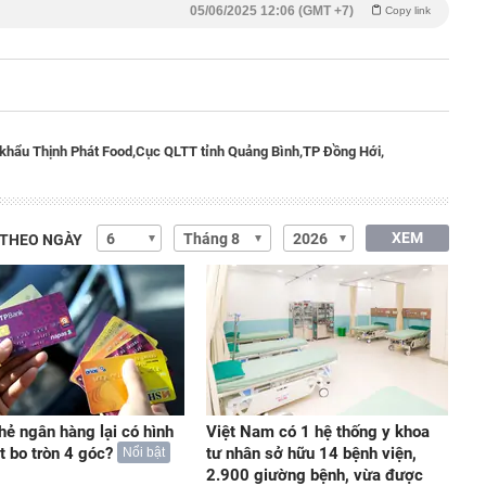
05/06/2025 12:06 (GMT +7)
Copy link
khẩu Thịnh Phát Food,
Cục QLTT tỉnh Quảng Bình,
TP Đồng Hới,
XEM
 THEO NGÀY
thẻ ngân hàng lại có hình
Việt Nam có 1 hệ thống y khoa
t bo tròn 4 góc?
tư nhân sở hữu 14 bệnh viện,
Nổi bật
2.900 giường bệnh, vừa được