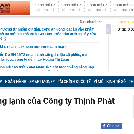
Chọn mã CK
Chọn mã CK
Chọn mã CK
Chọn mã CK
cần theo dõi
cần theo dõi
cần theo dõi
cần theo dõi
Đọc nhanh >>
 thường từ nhóm cư dân, công an đồng loạt ập vào khám
 hộ tại một khu đô thị ở Gia Lâm: Bóc trần đường dây rửa
0 tỷ
khó nhằn, tài khoản mở mới giảm mạnh
ễn Du SN 1972 mua thành công 1 triệu cổ phiếu, trở
 lớn của công ty dệt may Hoàng Thị Loan
đỉnh núi cao thứ 5 Việt Nam, là “ cột mốc thiêng liêng đẹp
ng” ở độ cao trên 3.000m, điểm đến "trong mơ" của dân
P
NGÂN HÀNG
SMART MONEY
TÀI CHÍNH QUỐC TẾ
VĨ MÔ
KINH TẾ SỐ
TH
 hệ thống y khoa tư nhân sở hữu 14 bệnh viện, 2.900
vừa được vinh danh "Hệ thống Y khoa tốt nhất Việt Nam
ng lạnh của Công ty Thịnh Phát
hoán bị HoSE cắt margin trong tháng 8
iệp Việt thu hơn 1 tỷ USD ở nước ngoài trong nửa đầu
i nhuận tăng hơn 120%
Vietcap dự phóng VN-Index có thể chạm mốc 1.885 điểm
Chia sẻ
áng 8