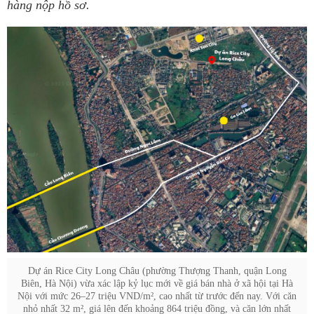
hàng nộp hồ sơ.
Dự án Rice City Long Châu (phường Thượng Thanh, quận Long
Biên, Hà Nội) vừa xác lập kỷ lục mới về giá bán nhà ở xã hội tại Hà
Nội với mức 26–27 triệu VND/m², cao nhất từ trước đến nay. Với căn
nhỏ nhất 32 m², giá lên đến khoảng 864 triệu đồng, và căn lớn nhất