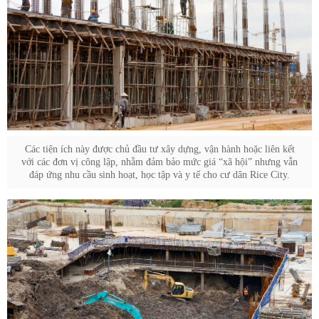
Các tiện ích này được chủ đầu tư xây dựng, vận hành hoặc liên kết
với các đơn vị công lập, nhằm đảm bảo mức giá “xã hội” nhưng vẫn
đáp ứng nhu cầu sinh hoạt, học tập và y tế cho cư dân Rice City.