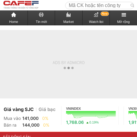
New
Home
Tin mới
Market
Watch list
Mở rộng
Giá vàng SJC
Giá bạc
VNINDEX
VN30
Mua vào
141,000
0%
1,768.06
1,91
0.19%
Bán ra
144,000
0%