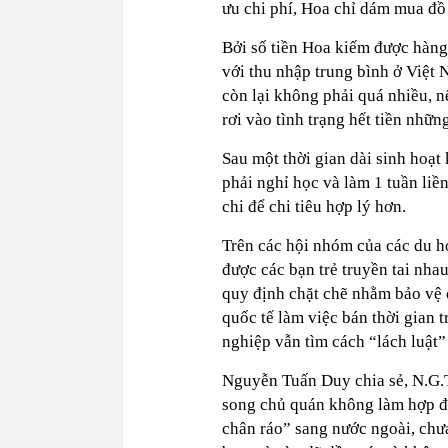
ưu chi phí, Hoa chỉ dám mua đồ 
Bởi số tiền Hoa kiếm được hàng
với thu nhập trung bình ở Việt N
còn lại không phải quá nhiều, n
rơi vào tình trạng hết tiền nhữn
Sau một thời gian dài sinh hoạ
phải nghỉ học và làm 1 tuần liề
chi để chi tiêu hợp lý hơn.
Trên các hội nhóm của các du h
được các bạn trẻ truyền tai nha
quy định chặt chẽ nhằm bảo vệ 
quốc tế làm việc bán thời gian 
nghiệp vẫn tìm cách “lách luật” 
Nguyễn Tuấn Duy chia sẻ, N.G.T
song chủ quán không làm hợp đồ
chân ráo” sang nước ngoài, chưa