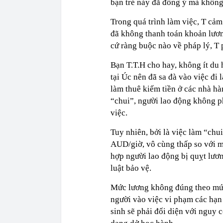
bạn trẻ này đã đồng ý mà khôn
Trong quá trình làm việc, T cả
đã không thanh toán khoản lươn
cứ ràng buộc nào về pháp lý, T 
Bạn T.T.H cho hay, không ít du
tại Úc nên đã sa đà vào việc đi 
làm thuê kiếm tiền ở các nhà hà
“chui”, người lao động không p
việc.
Tuy nhiên, bởi là việc làm “chu
AUD/giờ, vô cùng thấp so với m
hợp người lao động bị quỵt lư
luật bảo vệ.
Mức lương không đúng theo mức 
người vào việc vi phạm các hạn
sinh sẽ phải đối diện với nguy c