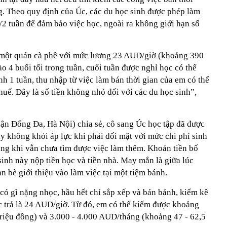
ng. Theo quy định của Úc, các du học sinh được phép làm
2 tuần để đảm bảo việc học, ngoài ra không giới hạn số
 một quán cà phê với mức lương 23 AUD/giờ (khoảng 390
o 4 buổi tối trong tuần, cuối tuần được nghỉ học có thể
nh 1 tuần, thu nhập từ việc làm bán thời gian của em có thể
 thuế. Đây là số tiền không nhỏ đối với các du học sinh”,
ận Đống Đa, Hà Nội) chia sẻ, cô sang Úc học tập đã được
ày không khỏi áp lực khi phải đối mặt với mức chi phí sinh
ong khi vẫn chưa tìm được việc làm thêm. Khoản tiền bố
inh này nộp tiền học và tiền nhà. May mắn là giữa lúc
n bè giới thiệu vào làm việc tại một tiệm bánh.
ó gì nặng nhọc, hầu hết chỉ sắp xếp và bán bánh, kiểm kê
 trả là 24 AUD/giờ. Từ đó, em có thể kiếm được khoảng
triệu đồng) và 3.000 - 4.000 AUD/tháng (khoảng 47 - 62,5