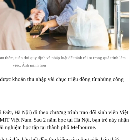
m thêm, tuân thủ quy định và pháp luật để tránh rủi ro trong quá trình làm
việc. Ảnh minh họa
m được khoản thu nhập vài chục triệu đồng từ những công
Đức, Hà Nội) đi theo chương trình trao đổi sinh viên Việt
IT Việt Nam. Sau 2 năm học tại Hà Nội, bạn trẻ này nhận
rải nghiệm học tập tại thành phố Melbourne.
nh tại đây hầu hết đều tìm kiếm các công việc bán thời