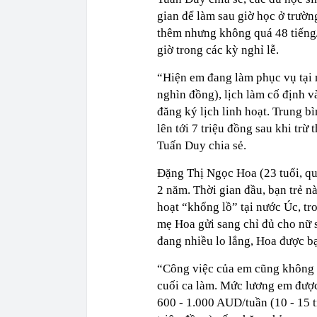
gian để làm sau giờ học ở trườ
thêm nhưng không quá 48 tiếng/
giờ trong các kỳ nghỉ lễ.
“Hiện em đang làm phục vụ tại
nghìn đồng), lịch làm cố định và
đăng ký lịch linh hoạt. Trung bì
lên tới 7 triệu đồng sau khi trừ
Tuấn Duy chia sẻ.
Đặng Thị Ngọc Hoa (23 tuổi, qu
2 năm. Thời gian đầu, bạn trẻ n
hoạt “khổng lồ” tại nước Úc, tr
mẹ Hoa gửi sang chỉ đủ cho nữ s
đang nhiều lo lắng, Hoa được bạ
“Công việc của em cũng không c
cuối ca làm. Mức lương em được
600 - 1.000 AUD/tuần (10 - 15 