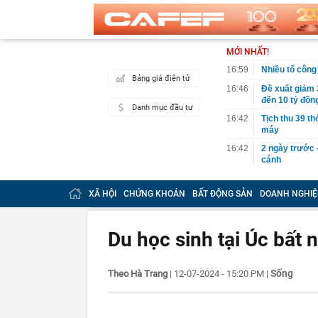
MỚI NHẤT!
16:59
Nhiều tổ công 
Bảng giá điện tử
16:46
Đề xuất giảm 
đến 10 tỷ đồn
Danh mục đầu tư
16:42
Tịch thu 39 th
máy
16:42
2 ngày trước 
cánh
16:40
Cắm loạt cọc 
bằng tòa nhà 
XÃ HỘI
CHỨNG KHOÁN
BẤT ĐỘNG SẢN
DOANH NGHIỆ
16:38
9 trụ cầu Hồn
16:32
Đề xuất giảm 
Du học sinh tại Úc bất
tỷ đồng
16:30
Vì sao ghế nh
Sống
Theo Hà Trang
|
12-07-2024 - 15:20 PM
|
16:30
Bắt giữ Lê Th
16:24
Sau ngày 31/8,
online của kh