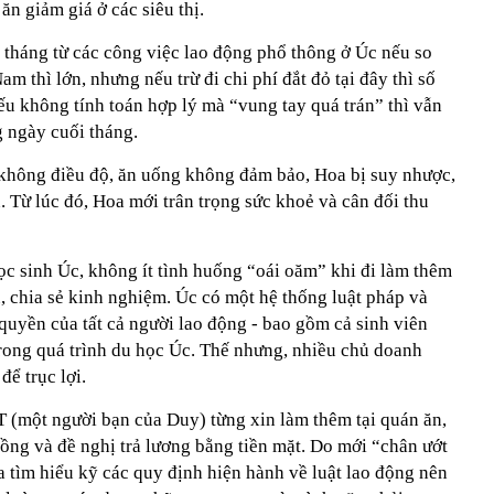
ăn giảm giá ở các siêu thị.
 tháng từ các công việc lao động phổ thông ở Úc nếu so
am thì lớn, nhưng nếu trừ đi chi phí đắt đỏ tại đây thì số
ếu không tính toán hợp lý mà “vung tay quá trán” thì vẫn
g ngày cuối tháng.
t không điều độ, ăn uống không đảm bảo, Hoa bị suy nhược,
n. Từ lúc đó, Hoa mới trân trọng sức khoẻ và cân đối thu
ọc sinh Úc, không ít tình huống “oái oăm” khi đi làm thêm
u, chia sẻ kinh nghiệm. Úc có một hệ thống luật pháp và
quyền của tất cả người lao động - bao gồm cả sinh viên
trong quá trình du học Úc. Thế nhưng, nhiều chủ doanh
để trục lợi.
 (một người bạn của Duy) từng xin làm thêm tại quán ăn,
ng và đề nghị trả lương bằng tiền mặt. Do mới “chân ướt
 tìm hiểu kỹ các quy định hiện hành về luật lao động nên