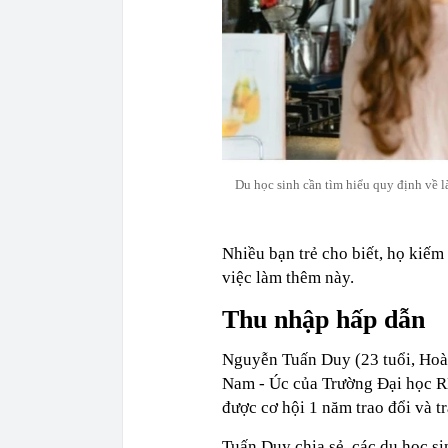
Du học sinh cần tìm hiểu quy định về là
Nhiều bạn trẻ cho biết, họ kiế
việc làm thêm này.
Thu nhập hấp dẫn
Nguyễn Tuấn Duy (23 tuổi, Hoài 
Nam - Úc của Trường Đại học RM
được cơ hội 1 năm trao đổi và t
Tuấn Duy chia sẻ, các du học si