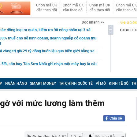
Chọn mã CK
Chọn mã CK
Chọn mã CK
Chọn mã CK
cần theo dõi
cần theo dõi
cần theo dõi
cần theo dõi
Đọc nhanh >>
tác đồng loạt ra quân, kiểm tra 98 công nhân tại 3 xã
30% thuế cho hộ kinh doanh, doanh nghiệp có doanh thu
g
ỏi vàng trị giá 29 tỷ đồng buôn lậu qua biên giới bằng xe
- 5/8, sân bay Tân Sơn Nhất ghi nhận một máy bay lạ cất
thép sâu 136 mét giữa biển, hoàn thành công trình cao
110 tầng chưa từng có trên thế giới
P
NGÂN HÀNG
SMART MONEY
TÀI CHÍNH QUỐC TẾ
VĨ MÔ
KINH TẾ SỐ
TH
g Hà dần lộ diện giữa sông Hồng
30% thuế cho hộ kinh doanh, doanh nghiệp thu dưới 10
 ngờ với mức lương làm thêm
ựa thường có lỗ tròn ở giữa?
Chia sẻ
ị Quỳnh SN 1995 trong phòng hát karaoke
 một ngân hàng có thể từ chối giao dịch rút/chuyển tiền
ách hàng trong trường hợp sau
4:52
Nghe đọc bài