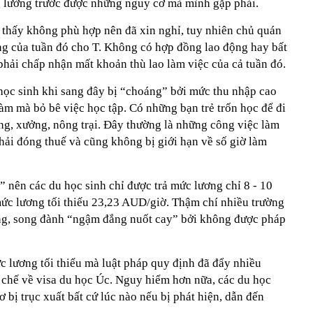
g lường trước được những nguy cơ mà mình gặp phải.
m thấy không phù hợp nên đã xin nghỉ, tuy nhiên chủ quán
g của tuần đó cho T. Không có hợp đồng lao động hay bất
phải chấp nhận mất khoản thù lao làm việc của cả tuần đó.
 học sinh khi sang đây bị “choáng” bởi mức thu nhập cao
làm mà bỏ bê việc học tập. Có những bạn trẻ trốn học để đi
ng, xưởng, nông trại. Đây thường là những công việc làm
hải đóng thuế và cũng không bị giới hạn về số giờ làm
i” nên các du học sinh chỉ được trả mức lương chỉ 8 - 10
ức lương tối thiếu 23,23 AUD/giờ. Thậm chí nhiều trường
ơng, song đành “ngậm đắng nuốt cay” bởi không được pháp
lương tối thiểu mà luật pháp quy định đã đẩy nhiều
 chế về visa du học Úc. Nguy hiểm hơn nữa, các du học
ơ bị trục xuất bất cứ lúc nào nếu bị phát hiện, dẫn đến