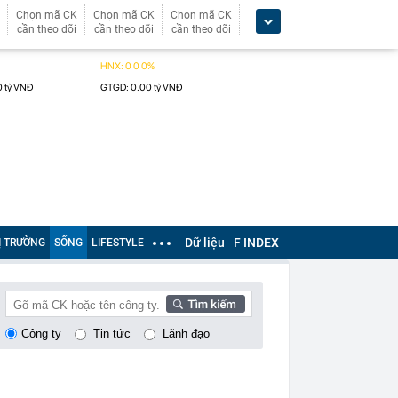
Chọn mã CK
Chọn mã CK
Chọn mã CK
cần theo dõi
cần theo dõi
cần theo dõi
Dữ liệu
F INDEX
Ị TRƯỜNG
SỐNG
LIFESTYLE
Công ty
Tin tức
Lãnh đạo