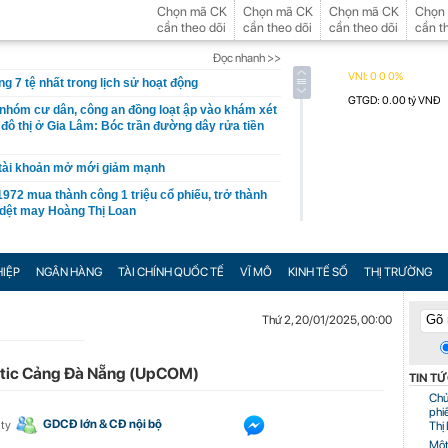
Chọn mã CK
Chọn mã CK
Chọn mã CK
Chọn
cần theo dõi
cần theo dõi
cần theo dõi
cần t
Đọc nhanh >>
g 7 tệ nhất trong lịch sử hoạt động
 nhóm cư dân, công an đồng loạt ập vào khám xét
 đô thị ở Gia Lâm: Bóc trần đường dây rửa tiền
tài khoản mở mới giảm mạnh
972 mua thành công 1 triệu cổ phiếu, trở thành
 dệt may Hoàng Thị Loan
o thứ 5 Việt Nam, là “ cột mốc thiêng liêng đẹp
ao trên 3.000m, điểm đến "trong mơ" của dân
IỆP
NGÂN HÀNG
TÀI CHÍNH QUỐC TẾ
VĨ MÔ
KINH TẾ SỐ
THỊ TRƯỜNG
y khoa tư nhân sở hữu 14 bệnh viện, 2.900
inh danh "Hệ thống Y khoa tốt nhất Việt Nam
Thứ 2, 20/01/2025, 00:00
SE cắt margin trong tháng 8
stic Cảng Đà Nẵng (UpCOM)
TIN T
hu hơn 1 tỷ USD ở nước ngoài trong nửa đầu năm
n 120%
Chủ
phi
 phóng VN-Index có thể chạm mốc 1.885 điểm
GDCĐ lớn & CĐ nội bộ
 ty
Thị
Một