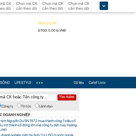
 mã CK
Chọn mã CK
Chọn mã CK
Chọn mã CK
heo dõi
cần theo dõi
cần theo dõi
cần theo dõi
SỐNG
LIFESTYLE
Dữ liệu
CafeF Lists
Công ty
Tin tức
Lãnh đạo
ỨC DOANH NGHIỆP
 tịch Nguyễn Du SN 1972 mua thành công 1 triệu cổ
ếu, trở thành cổ đông lớn của công ty dệt may Hoàng
 Loan
 doanh nghiệp Việt thu hơn 1 tỷ USD ở nước ngoài