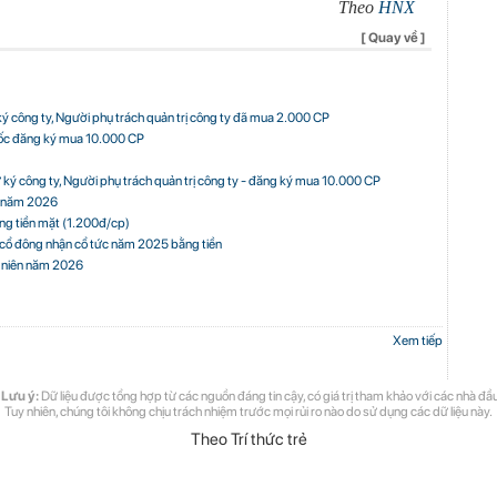
Theo
HNX
[ Quay về ]
ký công ty, Người phụ trách quản trị công ty đã mua 2.000 CP
ốc đăng ký mua 10.000 CP
ư ký công ty, Người phụ trách quản trị công ty - đăng ký mua 10.000 CP
h năm 2026
g tiền mặt (1.200đ/cp)
 cổ đông nhận cổ tức năm 2025 bằng tiền
g niên năm 2026
Xem tiếp
 Lưu ý:
Dữ liệu được tổng hợp từ các nguồn đáng tin cậy, có giá trị tham khảo với các nhà đầu
Tuy nhiên, chúng tôi không chịu trách nhiệm trước mọi rủi ro nào do sử dụng các dữ liệu này.
Theo Trí thức trẻ