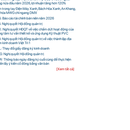
ng nửa đầu năm 2026, lợi nhuận tăng hơn 120%
 trong tay Điện Máy Xanh, Bách Hóa Xanh, An Khang,
 hóa MWG chỉ ngang DMX
: Báo cáo tài chính bán niên năm 2026
: Nghị quyết Hội đồng quản trị
: Nghị quyết HĐQT về việc chấm dứt hoạt động của
L.pdf
ng tâm tư vấn thiết kế và ứng dụng Kỹ thuật PVC
: Nghị quyết Hội đồng quản trị về việc thành lập địa
 kinh doanh Việt Trì 1
: Thay đổi giấy đăng ký kinh doanh
: Nghị quyết Hội đồng quản trị
: Thông báo ngày đăng ký cuối cùng để thực hiện
ền lấy ý kiến cổ đông bằng văn bản
[Xem tất cả]