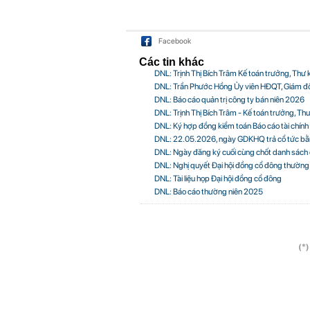
Facebook
Các tin khác
DNL: Trịnh Thị Bích Trâm Kế toán trưởng, Thư 
DNL: Trần Phước Hồng Ủy viên HĐQT, Giám đ
DNL: Báo cáo quản trị công ty bán niên 2026
DNL: Trịnh Thị Bích Trâm - Kế toán trưởng, Th
DNL: Ký hợp đồng kiểm toán Báo cáo tài chín
DNL: 22.05.2026, ngày GDKHQ trả cổ tức bằn
DNL: Ngày đăng ký cuối cùng chốt danh sách
DNL: Nghị quyết Đại hội đồng cổ đông thườn
DNL: Tài liệu họp Đại hội đồng cổ đông
DNL: Báo cáo thường niên 2025
(*)