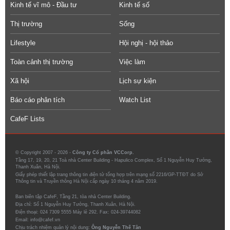
Kinh tế vĩ mô - Đầu tư
Kinh tế số
Thị trường
Sống
Lifestyle
Hội nghị - hội thảo
Toàn cảnh thị trường
Việc làm
Xã hội
Lịch sự kiện
Báo cáo phân tích
Watch List
CafeF Lists
© Copyright 2007 - 2026 -
Công ty Cổ phần VCCorp.
Tầng 17, 19, 20, 21 Toà nhà Center Building - Hapulico Complex, Số 1 Nguyễn Huy Tưởng,
Thanh Xuân, Hà Nội.
Giấy phép thiết lập trang thông tin điện tử tổng hợp trên mạng số 2216/GP-TTĐT do Sở
Thông tin và Truyền thông Hà Nội cấp ngày 10 tháng 4 năm 2019.
Ban biên tập CafeF, Tầng 21, tòa nhà Center Building.
Địa chỉ: Số 1 Nguyễn Huy Tưởng, Thanh Xuân, Hà Nội.
Điện thoại: 024 7309 5555 Máy lẻ 292. Fax: 024-39744082
Email: info@cafef.vn
Chịu trách nhiệm quản lý nội dung:
Ông Nguyễn Thế Tân