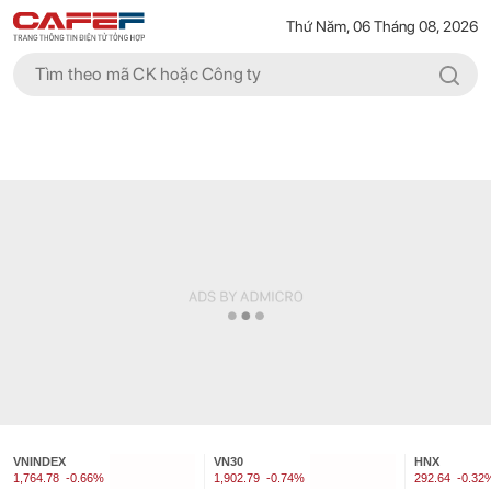
Thứ Năm, 06 Tháng 08, 2026
VNINDEX
VN30
HNX
1,764.78
-0.66%
1,902.79
-0.74%
292.64
-0.32