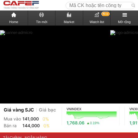
New
Home
Tin mới
Market
Watch list
Mở rộng
Giá vàng SJC
Giá bạc
VNINDEX
VN30
Mua vào
141,000
0%
1,768.06
1,91
0.19%
Bán ra
144,000
0%