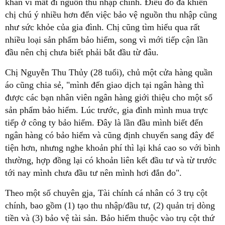
khăn vì mất đi nguồn thu nhập chính. Điều đó đã khiến
chị chú ý nhiều hơn đến việc bảo vệ nguồn thu nhập cũng
như sức khỏe của gia đình. Chị cũng tìm hiểu qua rất
nhiều loại sản phẩm bảo hiểm, song vì mới tiếp cận lần
đầu nên chị chưa biết phải bắt đầu từ đâu.
Chị Nguyễn Thu Thủy (28 tuổi), chủ một cửa hàng quần
áo cũng chia sẻ, "mình đến giao dịch tại ngân hàng thì
được các bạn nhân viên ngân hàng giới thiệu cho một số
sản phẩm bảo hiểm. Lúc trước, gia đình mình mua trực
tiếp ở công ty bảo hiểm. Đây là lần đầu mình biết đến
ngân hàng có bảo hiểm và cũng định chuyển sang đây để
tiện hơn, nhưng nghe khoản phí thì lại khá cao so với bình
thường, hợp đồng lại có khoản liên kết đầu tư và từ trước
tới nay mình chưa đầu tư nên mình hơi đắn đo".
Theo một số chuyên gja, Tài chính cá nhân có 3 trụ cột
chính, bao gồm (1) tạo thu nhập/đầu tư, (2) quản trị dòng
tiền và (3) bảo vệ tài sản. Bảo hiểm thuộc vào trụ cột thứ