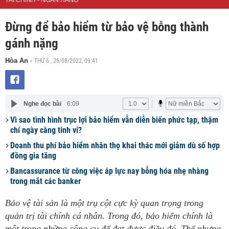
TÀI CHÍNH - NGÂN HÀNG
Đừng để bảo hiểm từ bảo vệ bỗng thành
gánh nặng
THỨ 6 , 26/08/2022, 09:41
Hòa An
-
Nghe đọc bài
6:09
Vì sao tình hình trục lợi bảo hiểm vẫn diễn biến phức tạp, thậm
chí ngày càng tinh vi?
Doanh thu phí bảo hiểm nhân thọ khai thác mới giảm dù số hợp
đồng gia tăng
Bancassurance từ công việc áp lực nay bỗng hóa nhẹ nhàng
trong mắt các banker
Bảo vệ tài sản là một trụ cột cực kỳ quan trọng trong
quản trị tài chính cá nhân. Trong đó, bảo hiểm chính là
một trong những công cụ để đạt được điều đó. Thế nhưng,