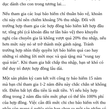
dục dành cho con trong tương lai…
Nếu tham gia các loại bảo hiểm chỉ thuần bảo vệ, khoản
chi này chỉ nên chiếm khoảng 5% thu nhập. Đối với
trường hợp tham gia các hợp đồng bảo hiểm kết hợp đầu
tư, tổng phí (cả khoản đầu tư lẫn bảo vệ) theo khuyến
nghị của chuyên gia là không vượt quá 20% thu nhập, nếu
hơn mức này nó sẽ trở thành một gánh nặng. Tránh
trường hợp nhìn thấy quyền lợi bảo hiểm quá cao hay
những vì những lời mời mọc và quà tặng mà "vung tay
quá trán". Khi tham gia bất chấp thu nhập, bạn sẽ khó có
thể duy trì được hợp đồng lâu dài.
Một sản phẩm ký cam kết với công ty bảo hiểm 15 năm
mà bạn chỉ tham gia 1-2 năm điều này chắc chắn sẽ không
tốt. Điểm bất lợi đầu tiên là mất tiền. Vì nếu hủy hợp
đồng trong 2 năm đầu tiên mức phạt có thể lên 100% phí
của hợp đồng. Việc cân đối mức chi cho bảo hiểm với thu
nhập còn mang ý nghĩa giúp bạn chọn ra một sản phẩm có