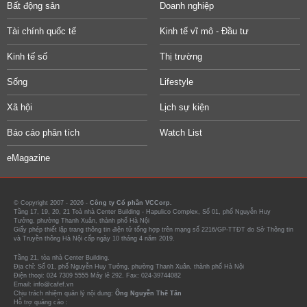
Bất động sản
Doanh nghiệp
Tài chính quốc tế
Kinh tế vĩ mô - Đầu tư
Kinh tế số
Thị trường
Sống
Lifestyle
Xã hội
Lịch sự kiện
Báo cáo phân tích
Watch List
eMagazine
© Copyright 2007 - 2026 -
Công ty Cổ phần VCCorp.
Tầng 17, 19, 20, 21 Toà nhà Center Building - Hapulico Complex, Số 01, phố Nguyễn Huy
Tưởng, phường Thanh Xuân, thành phố Hà Nội
Giấy phép thiết lập trang thông tin điện tử tổng hợp trên mạng số 2216/GP-TTĐT do Sở Thông tin
và Truyền thông Hà Nội cấp ngày 10 tháng 4 năm 2019.
Tầng 21, tòa nhà Center Building.
Địa chỉ: Số 01, phố Nguyễn Huy Tưởng, phường Thanh Xuân, thành phố Hà Nội
Điện thoại: 024 7309 5555 Máy lẻ 292. Fax: 024-39744082
Email: info@cafef.vn
Chịu trách nhiệm quản lý nội dung:
Ông Nguyễn Thế Tân
Hỗ trợ quảng cáo :