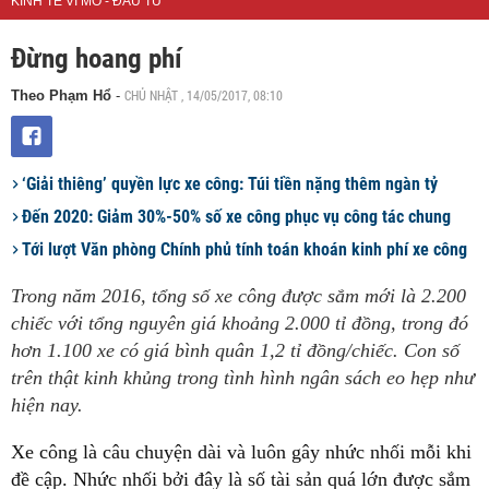
KINH TẾ VĨ MÔ - ĐẦU TƯ
Đừng hoang phí
CHỦ NHẬT , 14/05/2017, 08:10
Theo Phạm Hổ
-
‘Giải thiêng’ quyền lực xe công: Túi tiền nặng thêm ngàn tỷ
Đến 2020: Giảm 30%-50% số xe công phục vụ công tác chung
Tới lượt Văn phòng Chính phủ tính toán khoán kinh phí xe công
Trong năm 2016, tổng số xe công được sắm mới là 2.200
chiếc với tổng nguyên giá khoảng 2.000 tỉ đồng, trong đó
hơn 1.100 xe có giá bình quân 1,2 tỉ đồng/chiếc. Con số
trên thật kinh khủng trong tình hình ngân sách eo hẹp như
hiện nay.
Xe công là câu chuyện dài và luôn gây nhức nhối mỗi khi
đề cập. Nhức nhối bởi đây là số tài sản quá lớn được sắm