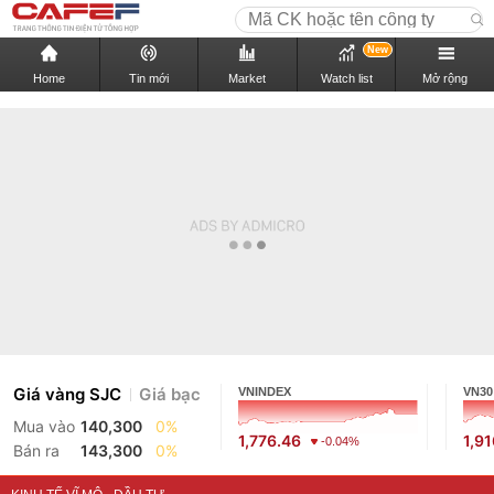
New
Home
Tin mới
Market
Watch list
Mở rộng
Giá vàng SJC
Giá bạc
VNINDEX
VN30
Mua vào
140,300
0%
1,776.46
1,9
-0.04%
Bán ra
143,300
0%