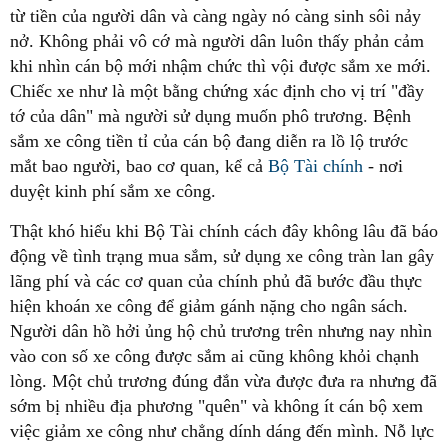
từ tiền của người dân và càng ngày nó càng sinh sôi nảy
nở. Không phải vô cớ mà người dân luôn thấy phản cảm
khi nhìn cán bộ mới nhậm chức thì vội được sắm xe mới.
Chiếc xe như là một bằng chứng xác định cho vị trí "đầy
tớ của dân" mà người sử dụng muốn phô trương. Bệnh
sắm xe công tiền tỉ của cán bộ đang diễn ra lồ lộ trước
mắt bao người, bao cơ quan, kể cả
Bộ Tài chính
- nơi
duyệt kinh phí sắm xe công.
Thật khó hiểu khi Bộ Tài chính cách đây không lâu đã báo
động về tình trạng mua sắm, sử dụng xe công tràn lan gây
lãng phí và các cơ quan của chính phủ đã bước đầu thực
hiện khoán xe công để giảm gánh nặng cho ngân sách.
Người dân hồ hởi ủng hộ chủ trương trên nhưng nay nhìn
vào con số xe công được sắm ai cũng không khỏi chạnh
lòng. Một chủ trương đúng đắn vừa được đưa ra nhưng đã
sớm bị nhiều địa phương "quên" và không ít cán bộ xem
việc giảm xe công như chẳng dính dáng đến mình. Nỗ lực