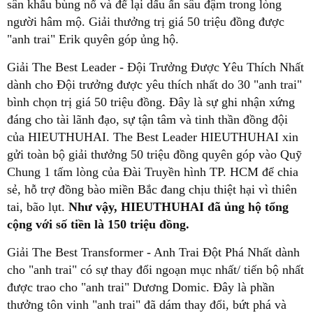
sân khấu bùng nổ và để lại dấu ấn sâu đậm trong lòng
người hâm mộ. Giải thưởng trị giá 50 triệu đồng được
"anh trai" Erik quyên góp ủng hộ.
Giải The Best Leader - Đội Trưởng Được Yêu Thích Nhất
dành cho Đội trưởng được yêu thích nhất do 30 "anh trai"
bình chọn trị giá 50 triệu đồng. Đây là sự ghi nhận xứng
đáng cho tài lãnh đạo, sự tận tâm và tinh thần đồng đội
của HIEUTHUHAI. The Best Leader HIEUTHUHAI xin
gửi toàn bộ giải thưởng 50 triệu đồng quyên góp vào Quỹ
Chung 1 tấm lòng của Đài Truyền hình TP. HCM để chia
sẻ, hỗ trợ đồng bào miền Bắc đang chịu thiệt hại vì thiên
tai, bão lụt.
Như vậy, HIEUTHUHAI đã ủng hộ tổng
cộng với số tiền là 150 triệu đồng.
Giải The Best Transformer - Anh Trai Đột Phá Nhất dành
cho "anh trai" có sự thay đổi ngoạn mục nhất/ tiến bộ nhất
được trao cho "anh trai" Dương Domic. Đây là phần
thưởng tôn vinh "anh trai" đã dám thay đổi, bứt phá và