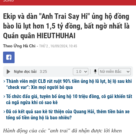
SỐNG
Ekip và dàn "Anh Trai Say Hi" ủng hộ đồng
bào lũ lụt hơn 1,5 tỷ đồng, bất ngờ nhất là
Quán quân HIEUTHUHAI
THỨ 2 , 16/09/2024, 10:45
Theo Ứng Hà Chi
-
Nghe đọc bài
3:25
Thành viên một CLB rút ruột 90% tiền ủng hộ lũ lụt, bị lộ sau khi
“check var”: Xin mọi người bỏ qua
Tổ chức đấu giá, tuyên bố ủng hộ 10 triệu đồng, cô gái khiến tất
cả ngã ngửa khi có sao kê
Đã có kết quả sao kê từ thiện của Quang Hải, thêm tiền bán xe
tổng số tiền ủng hộ là bao nhiêu?
Hành động của các "anh trai" đã nhận được lời khen