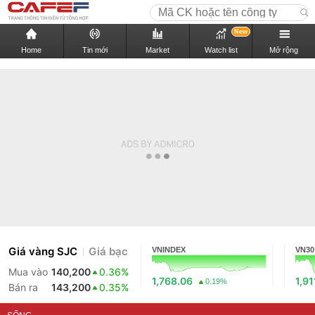
New
Home
Tin mới
Market
Watch list
Mở rộng
Giá vàng SJC
Giá bạc
VNINDEX
VN30
Mua vào
140,200
0.36%
1,768.06
1,91
0.19%
Bán ra
143,200
0.35%