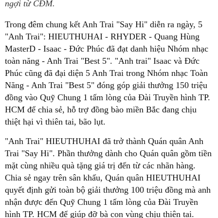
ngợi từ CĐM.
Trong đêm chung kết Anh Trai "Say Hi" diễn ra ngày, 5
"Anh Trai": HIEUTHUHAI - RHYDER - Quang Hùng
MasterD - Isaac - Đức Phúc đã đạt danh hiệu Nhóm nhạc
toàn năng - Anh Trai "Best 5". "Anh trai" Isaac và Đức
Phúc cũng đã đại diện 5 Anh Trai trong Nhóm nhạc Toàn
Năng - Anh Trai "Best 5" đóng góp giải thưởng 150 triệu
đồng vào Quỹ Chung 1 tấm lòng của Đài Truyền hình TP.
HCM để chia sẻ, hỗ trợ đồng bào miền Bắc đang chịu
thiệt hại vì thiên tai, bão lụt.
"Anh Trai" HIEUTHUHAI đã trở thành Quán quân Anh
Trai "Say Hi". Phần thưởng dành cho Quán quân gồm tiền
mặt cùng nhiều quà tặng giá trị đến từ các nhãn hàng.
Chia sẻ ngay trên sân khấu, Quán quân HIEUTHUHAI
quyết định gửi toàn bộ giải thưởng 100 triệu đồng mà anh
nhận được đến Quỹ Chung 1 tấm lòng của Đài Truyền
hình TP. HCM để giúp đỡ bà con vùng chịu thiên tai.