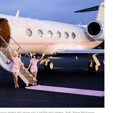
 trong những thủ phạm gây ô nhiễm môi trường. Ảnh: Paper Magazine