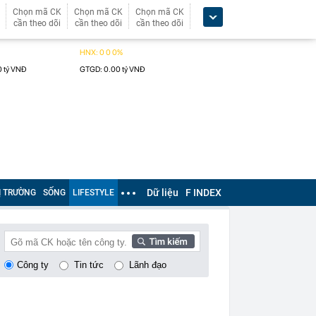
Chọn mã CK
Chọn mã CK
Chọn mã CK
cần theo dõi
cần theo dõi
cần theo dõi
Dữ liệu
F INDEX
Ị TRƯỜNG
SỐNG
LIFESTYLE
Công ty
Tin tức
Lãnh đạo