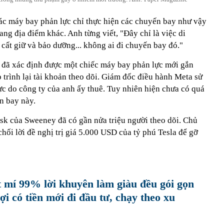
các máy bay phản lực chỉ thực hiện các chuyến bay như vậy
ang địa điểm khác. Anh từng viết, "Đây chỉ là việc di
cất giữ và bảo dưỡng... không ai đi chuyến bay đó."
h đã xác định được một chiếc máy bay phản lực mới gắn
 trình lại tài khoản theo dõi. Giám đốc điều hành Meta sử
c do công ty của anh ấy thuê. Tuy nhiên hiện chưa có quá
n bay này.
usk của Sweeney đã có gần nửa triệu người theo dõi. Chủ
 chối lời đề nghị trị giá 5.000 USD của tỷ phú Tesla để gỡ
t mí 99% lời khuyên làm giàu đều gói gọn
ợi có tiền mới đi đầu tư, chạy theo xu