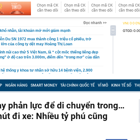
Chọn mã CK
Chọn mã CK
Chọn mã CK
Chọn mã CK
cần theo dõi
cần theo dõi
cần theo dõi
cần theo dõi
Đọc nhanh >>
khó nhằn, tài khoản mở mới giảm mạnh
ễn Du SN 1972 mua thành công 1 triệu cổ phiếu, trở
 lớn của công ty dệt may Hoàng Thị Loan
đỉnh núi cao thứ 5 Việt Nam, là “ cột mốc thiêng liêng đẹp
ng” ở độ cao trên 3.000m, điểm đến "trong mơ" của dân
 hệ thống y khoa tư nhân sở hữu 14 bệnh viện, 2.900
vừa được vinh danh "Hệ thống Y khoa tốt nhất Việt Nam
P
NGÂN HÀNG
SMART MONEY
TÀI CHÍNH QUỐC TẾ
VĨ MÔ
KINH TẾ SỐ
TH
hoán bị HoSE cắt margin trong tháng 8
iệp Việt thu hơn 1 tỷ USD ở nước ngoài trong nửa đầu
i nhuận tăng hơn 120%
y phản lực để di chuyển trong…
Vietcap dự phóng VN-Index có thể chạm mốc 1.885 điểm
út đi xe: Nhiều tỷ phú cũng
áng 8
lượng tiền hơn 62.000 tỷ đồng, lớn hơn cả Vinhomes,
y Điện Máy Xanh, Bách Hóa Xanh, An Khang, vốn hóa