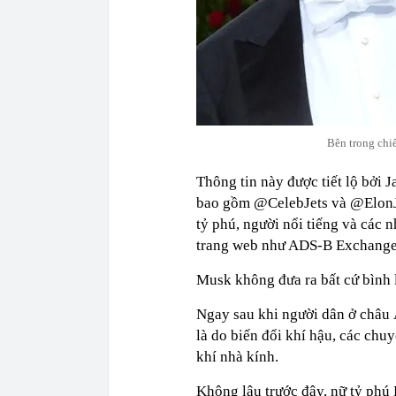
Bên trong chi
Thông tin này được tiết lộ bởi 
bao gồm @CelebJets và @ElonJet
tỷ phú, người nổi tiếng và các n
trang web như ADS-B Exchange
Musk không đưa ra bất cứ bình l
Ngay sau khi người dân ở châu
là do biến đổi khí hậu, các chu
khí nhà kính.
Không lâu trước đây, nữ tỷ phú 