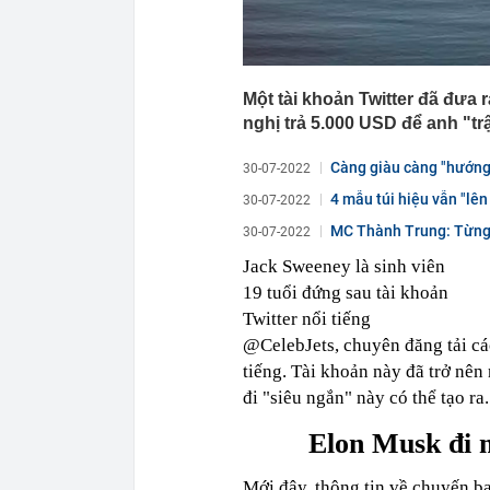
Một tài khoản Twitter đã đưa r
nghị trả 5.000 USD để anh "trậ
Càng giàu càng "hướng 
30-07-2022
tránh...
4 mẫu túi hiệu vẫn "lê
30-07-2022
êm...
MC Thành Trung: Từng 
30-07-2022
Jack Sweeney là sinh viên
19 tuổi đứng sau tài khoản
Twitter nổi tiếng
@CelebJets, chuyên đăng tải cá
tiếng. Tài khoản này đã trở nên
đi "siêu ngắn" này có thể tạo ra.
Elon Musk đi 
Mới đây, thông tin về chuyến ba