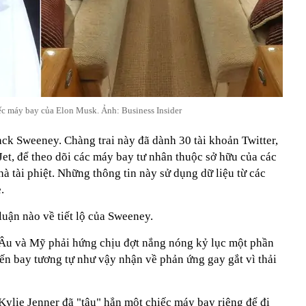
ếc máy bay của Elon Musk. Ảnh: Business Insider
Jack Sweeney. Chàng trai này đã dành 30 tài khoản Twitter,
, để theo dõi các máy bay tư nhân thuộc sở hữu của các
hà tài phiệt. Những thông tin này sử dụng dữ liệu từ các
.
uận nào về tiết lộ của Sweeney.
 Âu và Mỹ phải hứng chịu đợt nắng nóng kỷ lục một phần
yến bay tương tự như vậy nhận về phản ứng gay gắt vì thải
Kylie Jenner đã "tậu" hẳn một chiếc máy bay riêng để đi