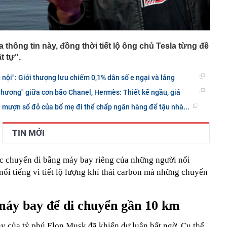
a thông tin này, đồng thời tiết lộ ông chủ Tesla từng đề
t tự".
nội": Giới thượng lưu chiếm 0,1% dân số e ngại và lảng
n hương" giữa cơn bão Chanel, Hermès: Thiết kế ngầu, giá
mượn sổ đỏ của bố mẹ đi thể chấp ngân hàng để tậu nhà...
TIN MỚI
c chuyến đi bằng máy bay riêng của những người nổi
 nổi tiếng vì tiết lộ lượng khí thải carbon mà những chuyến
máy bay để di chuyển gần 10 km
y của tỷ phú Elon Musk đã khiến dư luận bất ngờ. Cụ thể,