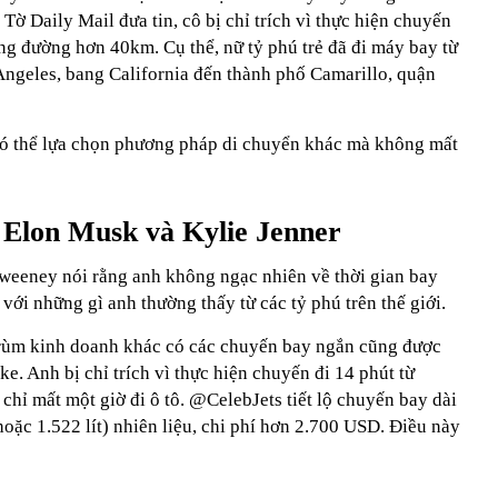
 Tờ Daily Mail đưa tin, cô bị chỉ trích vì thực hiện chuyến
ng đường hơn 40km. Cụ thể, nữ tỷ phú trẻ đã đi máy bay từ
ngeles, bang California đến thành phố Camarillo, quận
có thể lựa chọn phương pháp di chuyển khác mà không mất
 Elon Musk và Kylie Jenner
weeney nói rằng anh không ngạc nhiên về thời gian bay
với những gì anh thường thấy từ các tỷ phú trên thế giới.
trùm kinh doanh khác có các chuyến bay ngắn cũng được
e. Anh bị chỉ trích vì thực hiện chuyến đi 14 phút từ
chỉ mất một giờ đi ô tô. @CelebJets tiết lộ chuyến bay dài
hoặc 1.522 lít) nhiên liệu, chi phí hơn 2.700 USD. Điều này