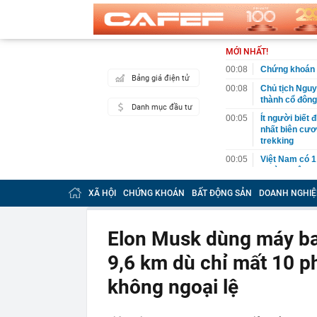
MỚI NHẤT!
00:08
Chứng khoán 
Bảng giá điện tử
00:08
Chủ tịch Nguy
thành cổ đông
Danh mục đầu tư
00:05
Ít người biết 
nhất biên cươ
trekking
00:05
Việt Nam có 1
giường bệnh, 
2026"
XÃ HỘI
CHỨNG KHOÁN
BẤT ĐỘNG SẢN
DOANH NGHIỆ
00:05
56 mã chứng k
00:03
Một doanh ngh
năm 2026, lợ
Elon Musk dùng máy ba
00:03
Chứng khoán 
9,6 km dù chỉ mất 10 ph
ngay trong th
00:01
VNPT nắm giữ 
không ngoại lệ
Viettel Global
00:01
Nắm trong ta