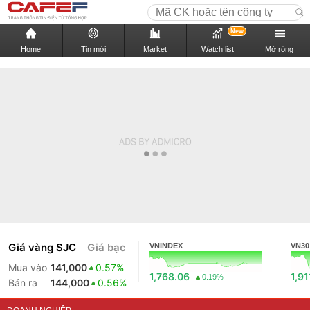
New
Home
Tin mới
Market
Watch list
Mở rộng
Giá vàng SJC
Giá bạc
VNINDEX
VN30
Mua vào
141,000
0.57%
1,768.06
1,91
0.19%
Bán ra
144,000
0.56%