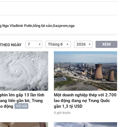
g Nga Vladimir Putin,
tổng tài sản,
Gazprom,
nga
XEM
 THEO NGÀY
phin lớn gấp 13 lần tỉnh
Một doanh nghiệp thép với 2.700
iang tiến gần bờ, Trung
lao động đang nợ Trung Quốc
áo động
gần 1,3 tỷ USD
Nổi bật
4 giờ trước