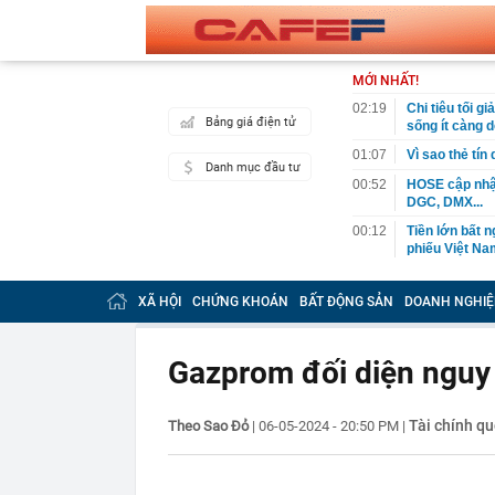
MỚI NHẤT!
02:19
Chi tiêu tối 
Bảng giá điện tử
sống ít càng d
01:07
Vì sao thẻ tín
Danh mục đầu tư
00:52
HOSE cập nhật
DGC, DMX...
00:12
Tiền lớn bất n
phiếu Việt Na
00:05
Một doanh ngh
tỷ USD
XÃ HỘI
CHỨNG KHOÁN
BẤT ĐỘNG SẢN
DOANH NGHIỆ
00:04
Một yếu tố qu
23:40
Người đàn ông
Gazprom đối diện nguy 
sau bác sĩ hỏi
23:34
Nam ca sĩ rao
còn 400 tỷ
Tài chính qu
Theo Sao Đỏ
|
06-05-2024 - 20:50 PM
|
23:28
Trấn Thành cô
chắn là siêu 
23:14
Bí mật được A