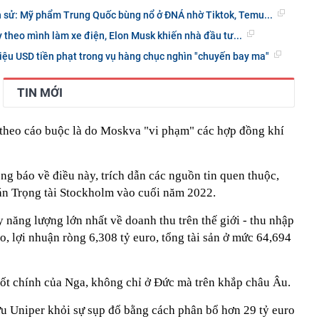
h sử: Mỹ phẩm Trung Quốc bùng nổ ở ĐNÁ nhờ Tiktok, Temu...
y theo mình làm xe điện, Elon Musk khiến nhà đầu tư...
riệu USD tiền phạt trong vụ hàng chục nghìn "chuyến bay ma"
TIN MỚI
t theo cáo buộc là do Moskva "vi phạm" các hợp đồng khí
g báo về điều này, trích dẫn các nguồn tin quen thuộc,
 án Trọng tài Stockholm vào cuối năm 2022.
y năng lượng lớn nhất về doanh thu trên thế giới - thu nhập
o, lợi nhuận ròng 6,308 tỷ euro, tổng tài sản ở mức 64,694
ốt chính của Nga, không chỉ ở Đức mà trên khắp châu Âu.
 Uniper khỏi sự sụp đổ bằng cách phân bổ hơn 29 tỷ euro