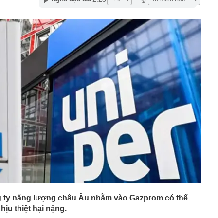
àng nhiều gia đình không còn phơi quần áo ở ban công?
 ngoài trời đang được dùng theo 1 cách rất khác
n thuộc có khả năng tích tụ kim loại nặng, người Việt
nguồn gốc trước khi sử dụng
ịch đi học trở lại của học sinh 34 tỉnh, thành phố sau kỳ
Việt hầu như món nào cũng có hành lá?
g quà, 5 câu nói này đủ sức khiến mối quan hệ phụ
viên gắn bó khăng khít, con trẻ được hưởng lợi!
ích Crimea, phá hủy hệ thống phòng không 15 triệu USD
m đốc Nhà hát Chèo Quân đội mua ô tô tặng sinh nhật
m 12 tuổi
 29A "dính" gần 100 lần phạt nguội do chạy quá tốc độ quy
háng 7/2026 vi phạm 21 lần
ump bực bội vì lộ tin về kho đạn dược Mỹ
 Không khí tập thể dục sáng ở Việt Nam 'có tính gây
'
g ty năng lượng châu Âu nhằm vào Gazprom có thể
ịu thiệt hại nặng.