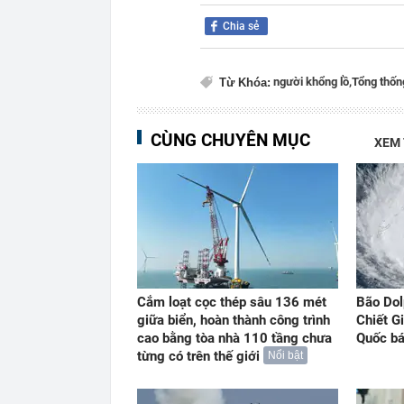
Chia sẻ
người khổng lồ,
Tổng thốn
Từ Khóa:
CÙNG CHUYÊN MỤC
XEM
Cắm loạt cọc thép sâu 136 mét
Bão Dol
giữa biển, hoàn thành công trình
Chiết G
cao bằng tòa nhà 110 tầng chưa
Quốc b
từng có trên thế giới
Nổi bật