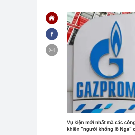
22:56
Vì sao ngày c
Vài mét vuông
22:48
5 LOẠI rau que
nên cẩn thận 
22:28
CHÍNH THỨC: L
nghỉ hè
22:25
Vì sao đồ ăn 
22:07
Không cần tặn
huynh - giáo 
22:03
Ukraine tập k
của Nga
22:02
Nam NSND, Giá
vợ thiếu tá ké
21:51
Một ô tô biển
định: Riêng t
21:37
Tổng thống Tr
21:35
Du khách Tây:
nghiện rất cao
Vụ kiện mới nhất mà các côn
khiến "người khổng lồ Nga" ch