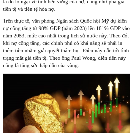
là do lo ngại về tính bền vững của nợ, cũng như phá giá
tiền tệ và tiền tệ hóa nợ.
Trên thực tế, văn phòng Ngân sách Quốc hội Mỹ dự kiến
nợ công tăng từ 98% GDP (năm 2023) lên 181% GDP vào
năm 2053, mức cao nhất trong lịch sử nước này. Theo đó,
khi nợ công tăng, các chính phủ có khả năng sẽ phải in
thêm tiền nhằm giải quyết thâm hụt. Điều này dẫn tới tình
trạng mất giá tiền tệ. Theo ông Paul Wong, diễn tiến này
cũng là tăng sức hấp dẫn của vàng.