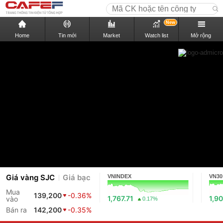
New
Home
Tin mới
Market
Watch list
Mở rộng
Giá vàng SJC
Giá bạc
VNINDEX
VN30
Mua
139,200
-0.36%
1,767.71
1,90
vào
0.17%
Bán ra
142,200
-0.35%