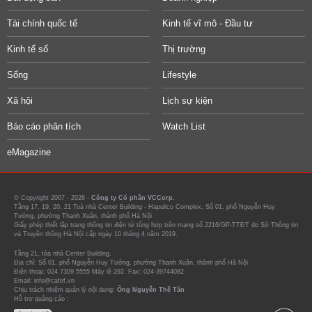
Tài chính quốc tế
Kinh tế vĩ mô - Đầu tư
Kinh tế số
Thị trường
Sống
Lifestyle
Xã hội
Lịch sự kiện
Báo cáo phân tích
Watch List
eMagazine
© Copyright 2007 - 2026 -
Công ty Cổ phần VCCorp.
Tầng 17, 19, 20, 21 Toà nhà Center Building - Hapulico Complex, Số 01, phố Nguyễn Huy
Tưởng, phường Thanh Xuân, thành phố Hà Nội
Giấy phép thiết lập trang thông tin điện tử tổng hợp trên mạng số 2216/GP-TTĐT do Sở Thông tin
và Truyền thông Hà Nội cấp ngày 10 tháng 4 năm 2019.
Tầng 21, tòa nhà Center Building.
Địa chỉ: Số 01, phố Nguyễn Huy Tưởng, phường Thanh Xuân, thành phố Hà Nội
Điện thoại: 024 7309 5555 Máy lẻ 292. Fax: 024-39744082
Email: info@cafef.vn
Chịu trách nhiệm quản lý nội dung:
Ông Nguyễn Thế Tân
Hỗ trợ quảng cáo :