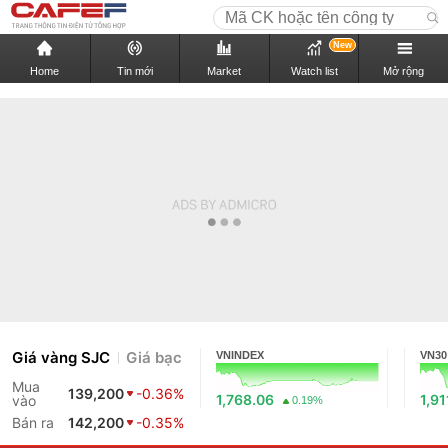
New
Home
Tin mới
Market
Watch list
Mở rộng
Giá vàng SJC
Giá bạc
VNINDEX
VN30
Mua
139,200
-0.36%
1,768.06
1,91
vào
0.19%
Bán ra
142,200
-0.35%