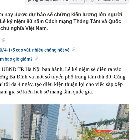
hóm người lao động được hỗ trợ tới 4,5 triệu đồng/tháng
 Điều kiện là gì?
ăm nay được dự báo sẽ chứng kiến lượng lớn người
ệt cưới vợ kém 37 tuổi, tậu biệt thự 4 tầng đẹp ngất
ự Lễ kỷ niệm 80 năm Cách mạng Tháng Tám và Quốc
 thành
chủ nghĩa Việt Nam.
có thể cất cánh tại châu Âu từ năm 2030
o tin vui đến Việt Nam
áo: 4 DẤU HIỆU của suy tim, chỉ cần nhìn chân có thể
30/4-1/5 cao vút, nhiều chặng hết vé
iều người coi nhẹ
am bao giờ giảm?
ói tiếng Việt
 trường tài sản mã hóa Việt Nam an toàn: Kênh dẫn vốn
 UBND TP. Hà Nội ban hành, Lễ kỷ niệm sẽ diễn ra vào
ường Ba Đình và một số tuyến phố trung tâm thủ đô. Cùng
g án ‘đóng băng’ xung đột với Ukraine
 tối đa 4 ngày, tạo điều kiện thuận lợi cho việc sắp xếp
n Cổ Linh tăng tốc, phấn đấu thông xe trước Tết
tham gia sự kiện lịch sử mang tầm quốc gia.
gười hết mặn mà với vàng