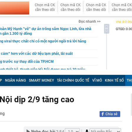
Chọn mã CK
Chọn mã CK
Chọn mã CK
Chọn mã CK
cần theo dõi
cần theo dõi
cần theo dõi
cần theo dõi
Đọc nhanh >>
đoàn Mỹ Hạnh "vẽ" dự án trồng sâm Ngọc Linh, lừa nhà
n gần 1.300 tỷ đồng
g viral thực chất chỉ có một người ngồi trả lời hàng
 cảm” hơn với các dữ liệu lạm phát, lãi suất
g trước sự thay đổi của TP.HCM
nh thiết kế, thanh niên Hà Nội được mẹ trả 30 triệu
ể bỏ việc về bán phở
P
NGÂN HÀNG
SMART MONEY
TÀI CHÍNH QUỐC TẾ
VĨ MÔ
KINH TẾ SỐ
TH
n Thành làm phim về Tóc Tiên, netizen liền soi hint Trần
ng chính
pper Việt huyền thoại
Nội dịp 2/9 tăng cao
7km ở miền Trung được truyền thông Mỹ vinh danh
 ủng hộ nhịp hồi phục trong tháng 8, CTCK chỉ tên nhóm
ờng
Chia sẻ
ể dẫn dắt dòng tiền
ắt hướng tới mục tiêu 1.500 container vận tải liên vận
2:54
Nghe đọc bài