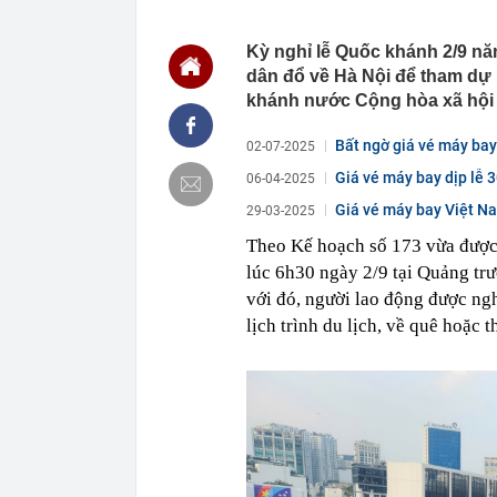
09:25
Từ nay, một n
tiền thuê nhà:
Kỳ nghỉ lễ Quốc khánh 2/9 n
09:18
Nam nghệ sĩ Vi
dân đổ về Hà Nội để tham d
ngây giữa Sài
khánh nước Cộng hòa xã hội 
09:12
Máy bay điện 
09:10
Trung Quốc bá
Bất ngờ giá vé máy bay
02-07-2025
09:10
Bác sĩ cảnh b
Giá vé máy bay dịp lễ 
06-04-2025
thấy nhưng nh
Giá vé máy bay Việt N
29-03-2025
09:08
Vợ Xuân Son n
09:04
Định hình thị
Theo Kế hoạch số 173 vừa được
mới
lúc 6h30 ngày 2/9 tại Quảng tr
09:04
Nga bác phươn
với đó, người lao động được nghỉ
09:03
Hầm chui 6 là
lịch trình du lịch, về quê hoặc 
09:02
Lý do nhiều n