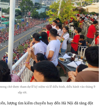
 mong chờ được tham dự lễ kỷ niệm và lễ diễu binh, diễu hành vào tháng 9
sắp tới.
uyến, lượng tìm kiếm chuyến bay đến Hà Nội đã tăng đột