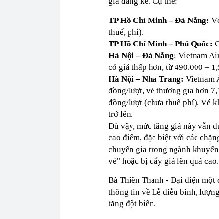
giá đáng kể. Cụ thể:
TP Hồ Chí Minh – Đà Nẵng:
Vé
thuế, phí).
TP Hồ Chí Minh – Phú Quốc:
G
Hà Nội – Đà Nẵng:
Vietnam Airl
có giá thấp hơn, từ 490.000 – 1,
Hà Nội – Nha Trang:
Vietnam A
đồng/lượt, vé thương gia hơn 7,1
đồng/lượt (chưa thuế phí). Vé k
trở lên.
Dù vậy, mức tăng giá này vẫn đ
cao điểm, đặc biệt với các chặn
chuyên gia trong ngành khuyến 
vé" hoặc bị đẩy giá lên quá cao.
Bà Thiên Thanh - Đại diện một đ
thông tin về Lễ diễu binh, lượn
tăng đột biến.