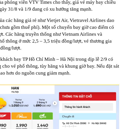
của phóng viên VTV Times cho thấy, giá vé máy bay chiều
gày 31/8 và 1/9 đang có xu hướng tăng mạnh.
a các hãng giá rẻ như Vietjet Air, Vietravel Airlines dao
 (chưa gồm thuế phí). Một số chuyến bay giờ cao điểm có
lượt. Các hãng truyền thống như Vietnam Airlines và
 thông ở mức 2,5 – 3,5 triệu đồng/lượt, vé thương gia
 đồng/lượt.
 khách bay TP Hồ Chí Minh – Hà Nội trong dịp lễ 2/9 có
ng cho vé phổ thông, tùy hãng và khung giờ bay. Nếu đặt sát
ể cao hơn do nguồn cung giảm mạnh.