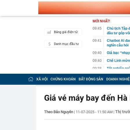
MỚI NHẤT!
09:45
Chủ tịch Tập 
Bảng giá điện tử
đầu tư góp vố
09:41
Chatbot AI đan
Danh mục đầu tư
nghìn câu hỏi
09:40
Giá bạc “nhạy
09:40
Chế Linh mừn
09:38
Tốt nghiệp ngà
đồng/ tháng đ
XÃ HỘI
CHỨNG KHOÁN
BẤT ĐỘNG SẢN
DOANH NGHIỆ
09:32
Vừa rộ tin Trấ
Ngọc Vàng đó
09:32
Cú liều của ra
Giá vé máy bay đến Hà 
09:29
Bãi biển dài 
09:28
Yếu tố mùa vụ
Thị trư
Theo Bảo Nguyên
|
11-07-2025 - 11:50 AM
|
cổ phiếu có th
09:27
Ngành đường s
Trung Quốc