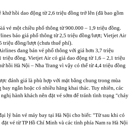
 khứ hồi dao động từ 2,6 triệu đồng trở lên (đã bao gồm
iá vé một chiều phổ thông từ 900.000 – 1,9 triệu đồng.
ines báo giá phổ thông từ 2,5 triệu đồng/lượt; Vietjet Air
5 triệu đồng/lượt (chưa thuế phí).
irlines đang bán vé phổ thông với giá hơn 3,7 triệu
 triệu đồng. Vietjet Air có giá dao động từ 1,6 – 2,1 triệu
hứ hồi Hà Nội – Nha Trang vì vậy có thể từ 4,4 triệu đồng
ược đánh giá là phù hợp với mặt bằng chung trong mùa
g bay ngắn hoặc có nhiều hãng khai thác. Tuy nhiên, các
nghị hành khách nên đặt vé sớm để tránh tình trạng "cháy
ại lý bán vé máy bay tại Hà Nội cho biết: "Từ sau khi có
g đặt vé từ TP Hồ Chí Minh và các tỉnh phía Nam ra Hà Nội