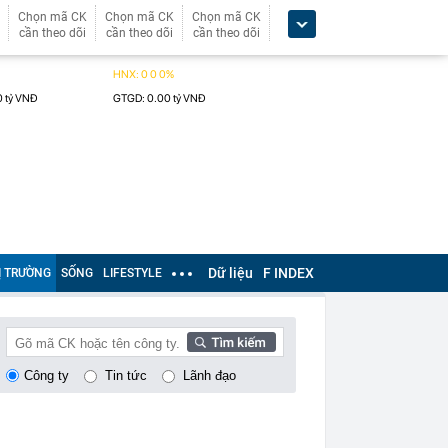
Chọn mã CK
Chọn mã CK
Chọn mã CK
cần theo dõi
cần theo dõi
cần theo dõi
Dữ liệu
F INDEX
Ị TRƯỜNG
SỐNG
LIFESTYLE
Công ty
Tin tức
Lãnh đạo