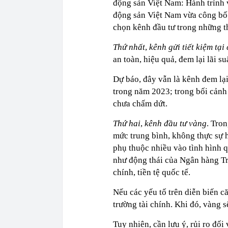
động sản Việt Nam: Hành trình 
động sản Việt Nam vừa công bố đ
chọn kênh đầu tư trong những 
Thứ nhất
,
kênh gửi tiết kiệm tạ
an toàn, hiệu quả, đem lại lãi su
Dự báo, đây vẫn là kênh đem lại
trong năm 2023; trong bối cảnh 
chưa chấm dứt.
Thứ hai
,
kênh đầu tư vàng
. Tron
mức trung bình, không thực sự h
phụ thuộc nhiều vào tình hình qu
như động thái của Ngân hàng Tr
chính, tiền tệ quốc tế.
Nếu các yếu tố trên diễn biến c
trường tài chính. Khi đó, vàng s
Tuy nhiên, cần lưu ý, rủi ro đối