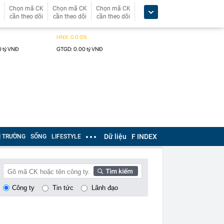
Chọn mã CK
Chọn mã CK
Chọn mã CK
cần theo dõi
cần theo dõi
cần theo dõi
Dữ liệu
F INDEX
Ị TRƯỜNG
SỐNG
LIFESTYLE
Công ty
Tin tức
Lãnh đạo