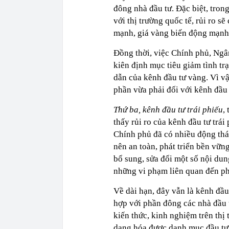
đông nhà đầu tư. Đặc biệt, tron
với thị trường quốc tế, rủi ro sẽ
mạnh, giá vàng biến động mạnh,
Đồng thời, việc Chính phủ, Ngân
kiên định mục tiêu giảm tình tr
dẫn của kênh đầu tư vàng. Vì vậ
phần vừa phải đối với kênh đầu 
Thứ ba, kênh đầu tư trái phiếu
,
thấy rủi ro của kênh đầu tư trá
Chính phủ đã có nhiều động thái
nên an toàn, phát triển bền vữ
bổ sung, sửa đổi một số nội du
những vi phạm liên quan đến p
Về dài hạn, đây vẫn là kênh đầ
hợp với phần đông các nhà đầu t
kiến thức, kinh nghiệm trên thị 
dạng hóa được danh mục đầu tư