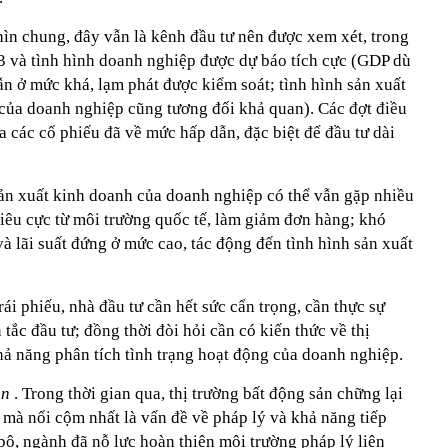
hìn chung, đây vẫn là kênh đầu tư nên được xem xét, trong
3 và tình hình doanh nghiệp được dự báo tích cực (GDP dù
n ở mức khá, lạm phát được kiểm soát; tình hình sản xuất
 của doanh nghiệp cũng tương đối khả quan). Các đợt điều
 các cổ phiếu đã về mức hấp dẫn, đặc biệt để đầu tư dài
sản xuất kinh doanh của doanh nghiệp có thể vẫn gặp nhiều
iêu cực từ môi trường quốc tế, làm giảm đơn hàng; khó
à lãi suất đứng ở mức cao, tác động đến tình hình sản xuất
rái phiếu, nhà đầu tư cần hết sức cẩn trọng, cần thực sự
tắc đầu tư; đồng thời đòi hỏi cần có kiến thức về thị
hả năng phân tích tình trạng hoạt động của doanh nghiệp.
ản
. Trong thời gian qua, thị trường bất động sản chững lại
mà nổi cộm nhất là vấn đề về pháp lý và khả năng tiếp
ộ, ngành đã nỗ lực hoàn thiện môi trường pháp lý liên