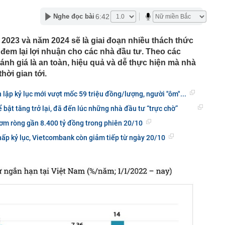
lượng tiền hơn 62.000 tỷ đồng, lớn hơn cả Vinhomes,
6:42
Nghe đọc bài
y Điện Máy Xanh, Bách Hóa Xanh, An Khang, vốn hóa
ng DMX
2023 và năm 2024 sẽ là giai đoạn nhiều thách thức
 nhà cổ, phát hiện 'kho báu' gồm 1.000 đồng tiền vàng và
 đem lại lợi nhuận cho các nhà đầu tư. Theo các
ấu trong nhiều ngăn bí mật - giá trị hơn 18 tỷ đồng
ánh giá là an toàn, hiệu quả và dễ thực hiện mà nhà
ận biết ngôi nhà có phong thuỷ không thuận lợi
hời gian tới.
ượng khách đến Việt Nam đông nhất 7 tháng đầu năm,
 và Nga, gấp gần 6 lần Ấn Độ
 lập kỷ lục mới vượt mốc 59 triệu đồng/lượng, người "ôm"...
i cây tiết lộ: Khách thường chọn quả to, người trong
 bật tăng trở lại, đã đến lúc những nhà đầu tư “trực chờ”
tra 5 chi tiết này trước
 cao tốc quỳ gối 1h an ủi khách: 7 năm sau ở khách sạn 5
m ròng gần 8.400 tỷ đồng trong phiên 20/10
 ở nhà, bay hạng thương gia
hấp kỷ lục, Vietcombank còn giảm tiếp từ ngày 20/10
 có xương trẻ khỏe như phụ nữ 30, bác sĩ kinh ngạc khi
a đựng tâm huyết của NSND Tự Long
 4.300 USD/ounce, chuyên gia dự báo đỉnh mới
iệp dầu khí đem hơn 42.200 tỷ đồng gửi ngân hàng
o những người không rút điện ấm siêu tốc trước khi ngủ