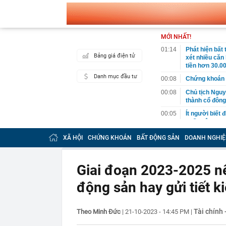
MỚI NHẤT!
01:14
Phát hiện bất
Bảng giá điện tử
xét nhiều căn
tiền hơn 30.00
Danh mục đầu tư
00:08
Chứng khoán 
00:08
Chủ tịch Nguy
thành cổ đông
00:05
Ít người biết 
nhất biên cươ
trekking
XÃ HỘI
CHỨNG KHOÁN
BẤT ĐỘNG SẢN
DOANH NGHIỆ
00:05
Việt Nam có 1
giường bệnh, 
2026"
Giai đoạn 2023-2025 nên
00:05
56 mã chứng k
động sản hay gửi tiết k
00:03
Một doanh ngh
năm 2026, lợ
00:03
Chứng khoán 
Tài chính
Theo Minh Đức
|
21-10-2023 - 14:45 PM
|
ngay trong th