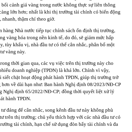
g bối cảnh giá vàng trong nước không thực sự liên thông
 càng lớn hơn; nhất là khi thị trường tài chính có biến động
 nhanh, thậm chí theo giờ.
 hàng Nhà nước tiếp tục chính sách ổn định thị trường,
ạng vàng hóa trong nền kinh tế, do đó, sẽ giảm mức hấp
y, tùy khẩu vị, nhà đầu tư có thể cân nhắc, phân bổ một
tư vàng này.
 trong thời gian qua, các vụ việc trên thị trường này cho
i phiếu doanh nghiệp (TPDN) là khá lớn. Chính vì vậy,
 siết chặt hoạt động phát hành TPDN, giúp thị trường trở
ng hơn về dài hạn như: Ban hành Nghị định 08/2023/NĐ-CP
ng Nghị định 65/2022/NĐ-CP; đồng thời quyết liệt xử lý
hát hành TPDN.
u tư đáng để cân nhắc, song kênh đầu tư này không phù
ư trên thị trường; chủ yếu thích hợp với các nhà đầu tư có
trường tài chính, hạn chế sử dụng đòn bẩy tài chính và đa
.