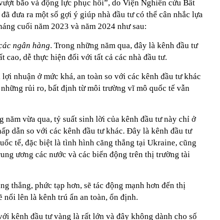
vượt bão và động lực phục hồi”, do Viện Nghiên cứu Bất
ã đưa ra một số gợi ý giúp nhà đầu tư có thể cân nhắc lựa
tháng cuối năm 2023 và năm 2024 như sau:
i các ngân hàng
. Trong những năm qua, đây là kênh đầu tư
ất cao, dễ thực hiện đối với tất cả các nhà đầu tư.
 lợi nhuận ở mức khá, an toàn so với các kênh đầu tư khác
những rủi ro, bất định từ môi trường vĩ mô quốc tế vẫn
g năm vừa qua, tỷ suất sinh lời của kênh đầu tư này chỉ ở
ấp dẫn so với các kênh đầu tư khác. Đây là kênh đầu tư
ốc tế, đặc biệt là tình hình căng thẳng tại Ukraine, cũng
ung ương các nước và các biến động trên thị trường tài
ăng thẳng, phức tạp hơn, sẽ tác động mạnh hơn đến thị
ẽ nổi lên là kênh trú ẩn an toàn, ổn định.
 với kênh đầu tư vàng là rất lớn và đây không dành cho số