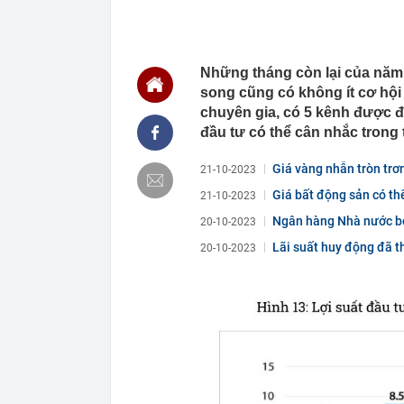
00:01
VNPT nắm giữ 
Viettel Global
00:01
Nắm trong ta
MWG chỉ nga
Những tháng còn lại của năm 
00:01
Khám xét ngôi
song cũng có không ít cơ hội
5 thỏi vàng gi
chuyên gia, có 5 kênh được đ
23:28
4 dấu hiệu nh
đầu tư có thể cân nhắc trong t
23:12
Quốc gia có l
vượt Hàn Quốc
Giá vàng nhẫn tròn trơn
21-10-2023
23:01
Người bán trá
Giá bất động sản có thể
nghề lại kiểm 
21-10-2023
trên...
23:00
Tiếp viên tàu
Ngân hàng Nhà nước bơ
20-10-2023
sao nhiều hơn
Lãi suất huy động đã t
20-10-2023
22:34
Cụ bà 70 tuổi
biết bí quyết
22:34
Ngôi nhà chứ
22:31
Giá vàng vượt
22:30
Một doanh ngh
22:08
Lời khuyên ch