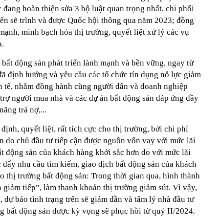
c đang hoàn thiện sửa 3 bộ luật quan trọng nhất, chi phối
kiến sẽ trình và được Quốc hội thông qua năm 2023; đồng
 mạnh, minh bạch hóa thị trường, quyết liệt xử lý các vụ
a.
g bất động sản phát triển lành mạnh và bền vững, ngay từ
 định hướng và yêu cầu các tổ chức tín dụng nỗ lực giảm
inh tế, nhằm đồng hành cùng người dân và doanh nghiệp
 trợ người mua nhà và các dự án bất động sản đáp ứng đầy
ăng trả nợ,...
ịnh, quyết liệt, rất tích cực cho thị trường, bởi chi phí
n do chủ đầu tư tiếp cận được nguồn vốn vay với mức lãi
ất động sản của khách hàng khởi sắc hơn do với mức lãi
c đẩy nhu cầu tìm kiếm, giao dịch bất động sản của khách
o thị trường bất động sản: Trong thời gian qua, hình thành
n giảm tiếp”, làm thanh khoản thị trường giảm sút. Vì vậy,
, dự báo tình trạng trên sẽ giảm dần và tâm lý nhà đầu tư
ờng bất động sản được kỳ vọng sẽ phục hồi từ quý II/2024.