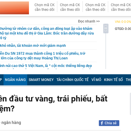
Chọn mã CK
Chọn mã CK
Chọn mã CK
Chọn mã CK
cần theo dõi
cần theo dõi
cần theo dõi
cần theo dõi
Đọc nhanh >>
 thường từ nhóm cư dân, công an đồng loạt ập vào khám
 hộ tại một khu đô thị ở Gia Lâm: Bóc trần đường dây rửa
0 tỷ
khó nhằn, tài khoản mở mới giảm mạnh
ễn Du SN 1972 mua thành công 1 triệu cổ phiếu, trở
 lớn của công ty dệt may Hoàng Thị Loan
đỉnh núi cao thứ 5 Việt Nam, là “ cột mốc thiêng liêng đẹp
ng” ở độ cao trên 3.000m, điểm đến "trong mơ" của dân
P
NGÂN HÀNG
SMART MONEY
TÀI CHÍNH QUỐC TẾ
VĨ MÔ
KINH TẾ SỐ
TH
 hệ thống y khoa tư nhân sở hữu 14 bệnh viện, 2.900
vừa được vinh danh "Hệ thống Y khoa tốt nhất Việt Nam
 đầu tư vàng, trái phiếu, bất
hoán bị HoSE cắt margin trong tháng 8
iệm?
iệp Việt thu hơn 1 tỷ USD ở nước ngoài trong nửa đầu
i nhuận tăng hơn 120%
Vietcap dự phóng VN-Index có thể chạm mốc 1.885 điểm
 - ngân hàng
Chia sẻ
áng 8