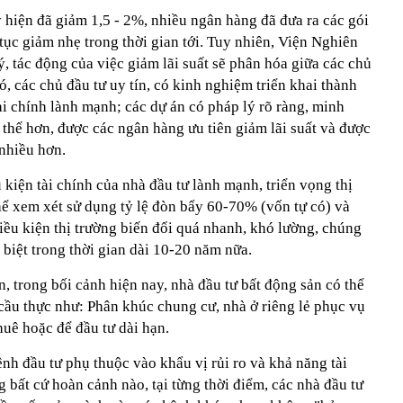
y hiện đã giảm 1,5 - 2%, nhiều ngân hàng đã đưa ra các gói
 tục giảm nhẹ trong thời gian tới. Tuy nhiên, Viện Nghiên
, tác động của việc giảm lãi suất sẽ phân hóa giữa các chủ
ó, các chủ đầu tư uy tín, có kinh nghiệm triển khai thành
ài chính lành mạnh; các dự án có pháp lý rõ ràng, minh
lợi thế hơn, được các ngân hàng ưu tiên giảm lãi suất và được
nhiều hơn.
 kiện tài chính của nhà đầu tư lành mạnh, triển vọng thị
thể xem xét sử dụng tỷ lệ đòn bẩy 60-70% (vốn tự có) và
iều kiện thị trường biến đổi quá nhanh, khó lường, chúng
 biệt trong thời gian dài 10-20 năm nữa.
, trong bối cảnh hiện nay, nhà đầu tư bất động sản có thể
cầu thực như: Phân khúc chung cư, nhà ở riêng lẻ phục vụ
huê hoặc để đầu tư dài hạn.
ênh đầu tư phụ thuộc vào khẩu vị rủi ro và khả năng tài
g bất cứ hoàn cảnh nào, tại từng thời điểm, các nhà đầu tư