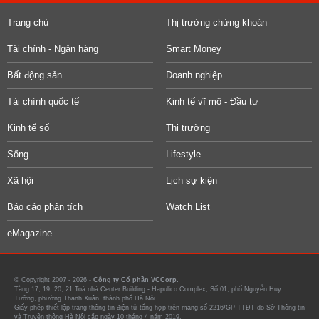
Trang chủ
Thị trường chứng khoán
Tài chính - Ngân hàng
Smart Money
Bất động sản
Doanh nghiệp
Tài chính quốc tế
Kinh tế vĩ mô - Đầu tư
Kinh tế số
Thị trường
Sống
Lifestyle
Xã hội
Lịch sự kiện
Báo cáo phân tích
Watch List
eMagazine
© Copyright 2007 - 2026 -
Công ty Cổ phần VCCorp.
Tầng 17, 19, 20, 21 Toà nhà Center Building - Hapulico Complex, Số 01, phố Nguyễn Huy
Tưởng, phường Thanh Xuân, thành phố Hà Nội
Giấy phép thiết lập trang thông tin điện tử tổng hợp trên mạng số 2216/GP-TTĐT do Sở Thông tin
và Truyền thông Hà Nội cấp ngày 10 tháng 4 năm 2019.