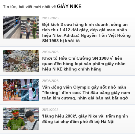
GIÀY NIKE
Tin tức, bài viết mới nhất về
20/05/2026
Đột kích 3 cửa hàng kinh doanh, công an
tịch thu 1.412 đôi giày, dép giả mạo nhãn
hiệu Nike, Adidas: Nguyễn Trần Việt Hoàng
SN 1993 bị khởi tố
29/04/2026
Khởi tố Hứa Chí Cường SN 1988 vì liên
quan đến hàng loạt sản phẩm giầy nhãn
hiệu NIKE không chính hãng
29/08/2023
Vận động viên Olympic gây sốt nhờ màn
"flexing" đỉnh cao: Thi đấu bằng giày nạm
toàn kim cương, nhìn giá bán mà bất ngờ
28/11/2022
'Hàng hiệu 200k', giày Nike vài trăm nghìn
đồng tại chợ đêm phố đi bộ Hà Nội