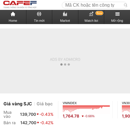
New
Home
Tin mới
Market
Watch list
Mở rộng
Giá vàng SJC
Giá bạc
VNINDEX
VN30
Mua
139,700
-0.43%
1,764.78
1,9
vào
-0.66%
Bán ra
142,700
-0.42%