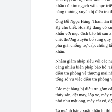
khẩu có kim ngạch vài chục tri
hàng thường xuyên bị điều tra t
Ông Đỗ Ngọc Hưng, Tham tán th
Kỳ cho biết: Hoa Kỳ đang có xu
khẩu với mục đích bảo hộ sản x
chẽ, thường xuyên bổ sung quy 
phá giá, chống trợ cấp, chống l
khăn.
Nhằm giảm nhập siêu với các nư
càng nhiều biện pháp bảo hộ. T
điều tra phòng vệ thương mại n
tổng số vụ việc điều tra phòng
Các mặt hàng bị điều tra gồm c
thủy sản, dệt may, lốp xe, máy 
nhỏ như mật ong, máy cắt cỏ, đệm
Là ngành hàng xuất khẩu bị thị