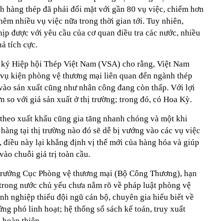
h hàng thép đã phải đối mặt với gần 80 vụ việc, chiếm hơn
hêm nhiều vụ việc nữa trong thời gian tới. Tuy nhiên,
ịp được với yêu cầu của cơ quan điều tra các nước, nhiều
ả tích cực.
ký Hiệp hội Thép Việt Nam (VSA) cho rằng, Việt Nam
 vụ kiện phòng vệ thương mại liên quan đến ngành thép
 vào sản xuất cũng như nhân công đang còn thấp. Với lợi
n so với giá sản xuất ở thị trường; trong đó, có Hoa Kỳ.
 theo xuất khẩu cũng gia tăng nhanh chóng và một khi
hàng tại thị trường nào đó sẽ dễ bị vướng vào các vụ việc
 điều này lại khẳng định vị thế mới của hàng hóa và giúp
ào chuỗi giá trị toàn cầu.
trưởng Cục Phòng vệ thương mại (Bộ Công Thương), hạn
trong nước chủ yếu chưa nắm rõ về pháp luật phòng vệ
h nghiệp thiếu đội ngũ cán bộ, chuyên gia hiểu biết về
ứng phó linh hoạt; hệ thống sổ sách kế toán, truy xuất
a hoàn thiện…