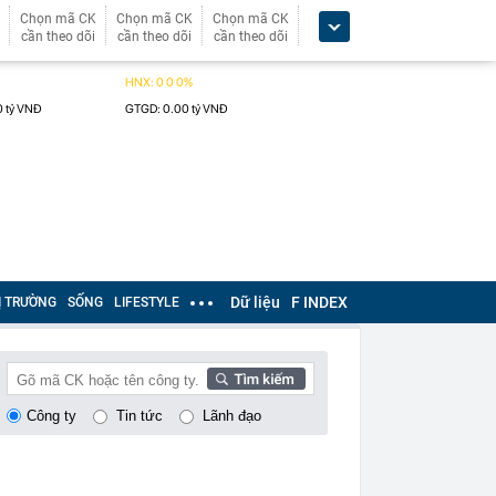
Chọn mã CK
Chọn mã CK
Chọn mã CK
cần theo dõi
cần theo dõi
cần theo dõi
Dữ liệu
F INDEX
Ị TRƯỜNG
SỐNG
LIFESTYLE
Công ty
Tin tức
Lãnh đạo