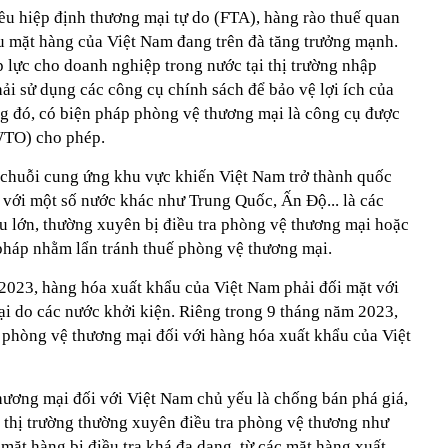
ều hiệp định thương mại tự do (FTA), hàng rào thuế quan
u mặt hàng của Việt Nam đang trên đà tăng trưởng mạnh.
 lực cho doanh nghiệp trong nước tại thị trường nhập
ải sử dụng các công cụ chính sách để bảo vệ lợi ích của
ng đó, có biện pháp phòng vệ thương mại là công cụ được
WTO) cho phép.
c chuỗi cung ứng khu vực khiến Việt Nam trở thành quốc
 với một số nước khác như Trung Quốc, Ấn Độ... là các
u lớn, thường xuyên bị điều tra phòng vệ thương mại hoặc
 pháp nhằm lẩn tránh thuế phòng vệ thương mại.
/2023, hàng hóa xuất khẩu của Việt Nam phải đối mặt với
i do các nước khởi kiện. Riêng trong 9 tháng năm 2023,
c phòng vệ thương mại đối với hàng hóa xuất khẩu của Việt
hương mại đối với Việt Nam chủ yếu là chống bán phá giá,
c thị trường thường xuyên điều tra phòng vệ thương như
 mặt hàng bị điều tra khá đa dạng, từ các mặt hàng xuất