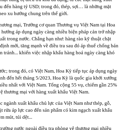
ệu đến hàng tỷ USD; trong đó, thép, sợi… là những mặt
heo xu hướng chung trên thế giới.
ương mại, Trưởng cơ quan Thương vụ Việt Nam tại Hoa
 hướng áp dụng ngày càng nhiều biện pháp cản trở nhập
uất trong nước. Chẳng hạn như: hàng rào kỹ thuật chặt
định mới, tăng mạnh về điều tra sau đó áp thuế chống bán
ẩn tránh... khiến việc nhập khẩu hàng hoá ngày càng khó
ớc; trong đó, có Việt Nam, Hoa Kỳ tiếp tục áp dụng ngày
ính đến hết tháng 5/2023, Hoa Kỳ là quốc gia khởi xướng
hiều nhất với Việt Nam. Tổng cộng 55 vụ, chiếm gần 25%
 vệ thương mại với hàng xuất khẩu Việt Nam.
ác ngành xuất khẩu chủ lực của Việt Nam như thép, gỗ,
xịt rửa áp lực cao đến sản phẩm có kim ngạch xuất khẩu
 mút, túi dệt...
 trường nước ngoài điều tra phòng vệ thương mại nhiều