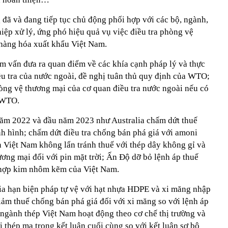
đã và đang tiếp tục chủ động phối hợp với các bộ, ngành,
iệp xử lý, ứng phó hiệu quả vụ việc điều tra phòng vệ
hàng hóa xuất khẩu Việt Nam.
am vấn đưa ra quan điểm về các khía cạnh pháp lý và thực
ều tra của nước ngoài, đề nghị tuân thủ quy định của WTO;
òng vệ thương mại của cơ quan điều tra nước ngoài nếu có
 WTO.
năm 2022 và đầu năm 2023 như Australia chấm dứt thuế
h hình; chấm dứt điều tra chống bán phá giá với amoni
n Việt Nam không lẩn tránh thuế với thép dây không gỉ và
ơng mại đối với pin mặt trời; Ấn Độ dỡ bỏ lệnh áp thuế
 hợp kim nhôm kẽm của Việt Nam.
gia hạn biện pháp tự vệ với hạt nhựa HDPE và xi măng nhập
iảm thuế chống bán phá giá đối với xi măng so với lệnh áp
 ngành thép Việt Nam hoạt động theo cơ chế thị trường và
 thép mạ trong kết luận cuối cùng so với kết luận sơ bộ