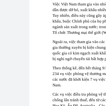
Việc Việt Nam tham gia vào nhi
dần được dỡ bỏ, xuất khẩu nhiề
Tuy nhiên, điều này cũng gây áp
khẩu, buộc Chính phủ của họ ph
ngành sản xuất trong nước; tro
Tổ chức Thương mại thế giới (
Ngoài ra, việc tham gia vào cá
gia thường xuyên bị kiện chung
quốc gia có kim ngạch xuất khẩ
bị nghi ngờ chuyển tải bất hợp
Theo thống kê, đến hết tháng 9
234 vụ việc phòng vệ thương mạ
các nước đã khởi kiện 7 vụ việ
Nam.
Các vụ việc điều tra phòng vệ t
chống lẩn tránh thuế, đến từ cá
Hoa Kỳ, Ấn Độ, Australia... Các