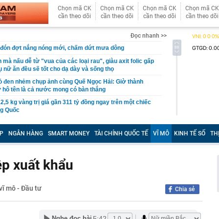
Chọn mã CK
Chọn mã CK
Chọn mã CK
Chọn mã CK
cần theo dõi
cần theo dõi
cần theo dõi
cần theo dõi
Đọc nhanh >>
 đón đợt nắng nóng mới, chấm dứt mưa dông
mà nấu dễ từ "vua của các loại rau", giàu axit folic gấp
ụ nữ ăn đều sẽ tốt cho dạ dày và sống thọ
ỏ đen nhẻm chụp ảnh cùng Quế Ngọc Hải: Giờ thành
ứ hô tên là cả nước mong có bàn thắng
2,5 kg vàng trị giá gần 311 tỷ đồng ngay trên một chiếc
ng Quốc
 bất ngờ lớn: Nhược điểm chính sẽ sớm trở thành dĩ
P
NGÂN HÀNG
SMART MONEY
TÀI CHÍNH QUỐC TẾ
VĨ MÔ
KINH TẾ SỐ
TH
h nổi tiếng sau một đêm
t định giá đất, bất động sản có hạ nhiệt?
ệp xuất khẩu
tuyên bố sẽ xây 10.000 trạm đổi pin ô tô điện vào năm
1 triệu xe mỗi ngày chỉ với 3 phút
vĩ mô - Đầu tư
Chia sẻ
97 bỗng gây sốt MXH vì nữ sinh được lên trang bìa quá
i cô gái này giờ đã là Tiến sĩ, giảng viên ĐH!
Trọng SN 2000 và 29 người trong chuyên án phức tạp,
5:42
Nghe đọc bài
iữ đặc biệt lớn