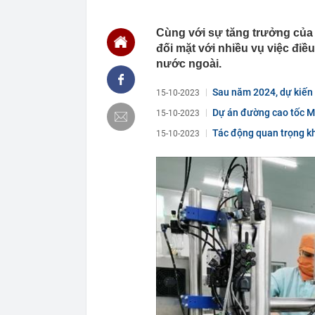
20:43
Ukraine tăng 
diễn ra ở một
Cùng với sự tăng trưởng của 
đối mặt với nhiều vụ việc đi
20:38
Khi nào chạy 
nước ngoài.
20:38
Tập đoàn Mườ
lớn
Sau năm 2024, dự kiến
15-10-2023
20:37
Doanh nghiệp b
Dự án đường cao tốc Mỹ
15-10-2023
20:35
Mua nhà sớm, 
đúng nhưng c
Tác động quan trọng kh
15-10-2023
20:32
Bán ròng 600 
nào mạnh nhấ
20:29
Cờ Nga kéo lê
lửa không thể
20:23
Hạt dẻ không c
giúp kiện tỳ
20:22
Trung Quốc lạ
chưa từng có,
20:21
Công an truy