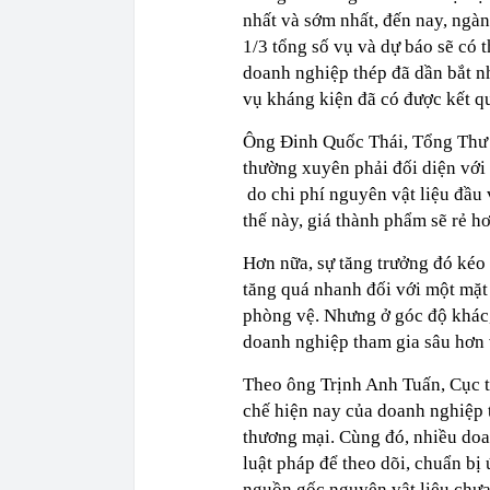
nhất và sớm nhất, đến nay, ngàn
1/3 tổng số vụ và dự báo sẽ có t
doanh nghiệp thép đã dần bắt nh
vụ kháng kiện đã có được kết qu
Ông Đinh Quốc Thái, Tổng Thư 
thường xuyên phải đối diện với
do chi phí nguyên vật liệu đầu
thế này, giá thành phẩm sẽ rẻ hơ
Hơn nữa, sự tăng trưởng đó kéo
tăng quá nhanh đối với một mặt 
phòng vệ. Nhưng ở góc độ khác,
doanh nghiệp tham gia sâu hơn v
Theo ông Trịnh Anh Tuấn, Cục 
chế hiện nay của doanh nghiệp 
thương mại. Cùng đó, nhiều doan
luật pháp để theo dõi, chuẩn bị 
nguồn gốc nguyên vật liệu chư