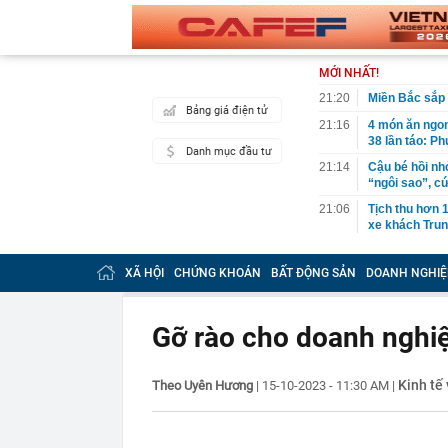
MỚI NHẤT!
21:20
Miền Bắc sắp
Bảng giá điện tử
21:16
4 món ăn ngon 
38 lần táo: Ph
Danh mục đầu tư
21:14
Cậu bé hồi nh
“ngôi sao”, c
21:06
Tịch thu hơn 1
xe khách Tru
21:05
Su-57 ẩn chứa
vãng
XÃ HỘI
CHỨNG KHOÁN
BẤT ĐỘNG SẢN
DOANH NGHIỆ
20:52
Cô gái vô dan
20:46
Nhà nước quyế
Gỡ rào cho doanh nghi
20:45
Một 'vua pin' 
2028, phục vụ 
Kinh tế 
Theo Uyên Hương
|
15-10-2023 - 11:30 AM
|
20:45
Tờ báo năm 19
xinh: Ngoài đờ
20:44
Bắt Lê Quang 
tang vật thu g