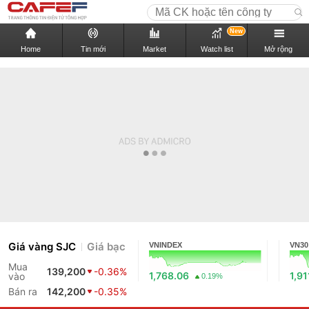
New
Home
Tin mới
Market
Watch list
Mở rộng
Giá vàng SJC
Giá bạc
VNINDEX
VN30
Mua
139,200
-0.36%
1,768.06
1,91
vào
0.19%
Bán ra
142,200
-0.35%