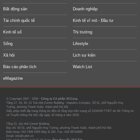
Bất động sản
Doanh nghiệp
Tài chính quốc tế
Kinh tế vĩ mô - Đầu tư
Kinh tế số
Thị trường
Sống
Lifestyle
Xã hội
Lịch sự kiện
Báo cáo phân tích
Watch List
eMagazine
© Copyright 2007 - 2026 -
Công ty Cổ phần VCCorp.
Tầng 17, 19, 20, 21 Toà nhà Center Building - Hapulico Complex, Số 01, phố Nguyễn Huy
Tưởng, phường Thanh Xuân, thành phố Hà Nội
Giấy phép thiết lập trang thông tin điện tử tổng hợp trên mạng số 2216/GP-TTĐT do Sở Thông tin
và Truyền thông Hà Nội cấp ngày 10 tháng 4 năm 2019.
Tầng 21, tòa nhà Center Building.
Địa chỉ: Số 01, phố Nguyễn Huy Tưởng, phường Thanh Xuân, thành phố Hà Nội
Điện thoại: 024 7309 5555 Máy lẻ 292. Fax: 024-39744082
Email: info@cafef.vn