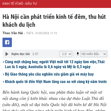
KINH TẾ VĨ MÔ - ĐẦU TƯ
Hà Nội cần phát triển kinh tế đêm, thu hút
khách du lịch
THỨ 6 , 31/05/2024, 11:15
Theo Văn Hải
-
Nghe đọc bài
2:37
Cùng một chặng bay, người Việt mất tới 12 ngày làm việc,Thái
Lan là 5 ngày, Australia là 0,6 ngày và Mỹ là 0,3 ngày
Bộ Giao thông yêu cầu nghiên cứu giảm giá vé máy bay
Khách quốc tế đến Việt Nam tăng cao so với cùng kỳ năm trước
Bên hành lang Quốc hội, sau phần thảo luận về một số
nội dung còn ý kiến khác nhau của dự thảo Luật Thủ đô
(sửa đổi), một số đại biểu Quốc hội đã hiến kế để Hà Nội
khai thác tốt tiềm năng phát triển kinh tế ban đêm, nhằm