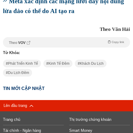
Meta xác định các mạng lưới đẩy nội dung
lừa đảo có thể do AI tạo ra
Theo Văn Hải
Copy link
Theo
VOV
Từ Khóa:
Phát Triển Kinh Tế
Kinh Tế Đêm
Khách Du Lịch
Du Lịch Đêm
TIN MỚI CẬP NHẬT
Lên đầu trang
Trang chủ
Thị trường chứng khoán
Tài chính - Ngân hàng
Smart Money