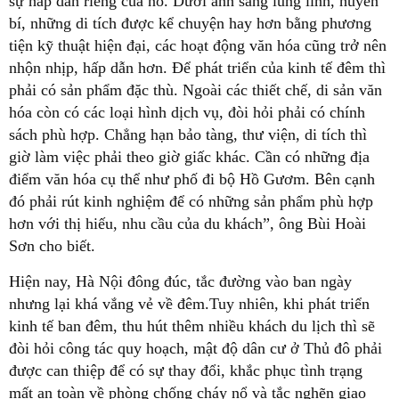
sự hấp dẫn riêng của nó. Dưới ánh sáng lung linh, huyền
bí, những di tích được kể chuyện hay hơn bằng phương
tiện kỹ thuật hiện đại, các hoạt động văn hóa cũng trở nên
nhộn nhịp, hấp dẫn hơn. Để phát triển của kinh tế đêm thì
phải có sản phẩm đặc thù. Ngoài các thiết chế, di sản văn
hóa còn có các loại hình dịch vụ, đòi hỏi phải có chính
sách phù hợp. Chẳng hạn bảo tàng, thư viện, di tích thì
giờ làm việc phải theo giờ giấc khác. Cần có những địa
điểm văn hóa cụ thể như phố đi bộ Hồ Gươm. Bên cạnh
đó phải rút kinh nghiệm để có những sản phẩm phù hợp
hơn với thị hiếu, nhu cầu của du khách”, ông Bùi Hoài
Sơn cho biết.
Hiện nay, Hà Nội đông đúc, tắc đường vào ban ngày
nhưng lại khá vắng vẻ về đêm.Tuy nhiên, khi phát triển
kinh tế ban đêm, thu hút thêm nhiều khách du lịch thì sẽ
đòi hỏi công tác quy hoạch, mật độ dân cư ở Thủ đô phải
được can thiệp để có sự thay đổi, khắc phục tình trạng
mất an toàn về phòng chống cháy nổ và tắc nghẽn giao