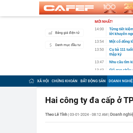
MỚI NHẤT!
14:00
Từng tiết kiệm
Bảng giá điện tử
lời khuyên ng
13:54
Một cổ đông l
Danh mục đầu tư
13:50
Cụ bà 111 tuổi
thập kỷ
13:47
Nhu cầu tìm ki
13:43
Giá gạo châu 
13:40
Không ngờ có 
XÃ HỘI
CHỨNG KHOÁN
BẤT ĐỘNG SẢN
DOANH NGHIỆ
của cả dân tộ
13:36
ĐBQH: Mở rộn
'bia kèm lạc'
Hai công ty đa cấp ở T
13:28
Vì sao giá kết
13:27
Vì sao người
Doanh nghi
Theo Lê Tỉnh
|
03-01-2024 - 08:12 AM
|
13:19
Vì sao ngày c
cách làm vừa 
13:13
Bảo Tín Mạnh 