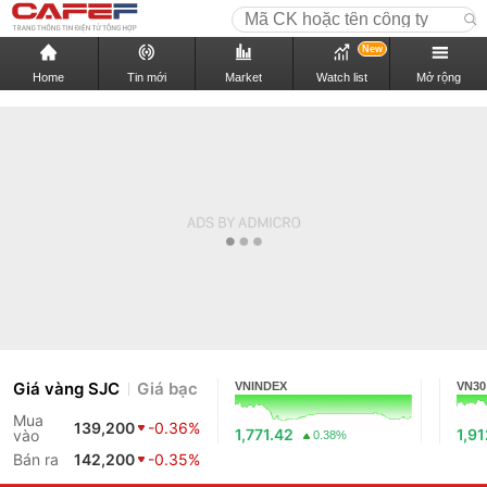
New
Home
Tin mới
Market
Watch list
Mở rộng
Giá vàng SJC
Giá bạc
VNINDEX
VN30
Mua
139,200
-0.36%
1,771.42
1,9
vào
0.38%
Bán ra
142,200
-0.35%