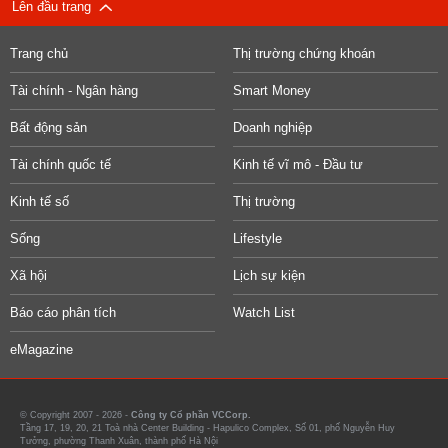
Lên đầu trang
Trang chủ
Thị trường chứng khoán
Tài chính - Ngân hàng
Smart Money
Bất động sản
Doanh nghiệp
Tài chính quốc tế
Kinh tế vĩ mô - Đầu tư
Kinh tế số
Thị trường
Sống
Lifestyle
Xã hội
Lịch sự kiện
Báo cáo phân tích
Watch List
eMagazine
© Copyright 2007 - 2026 -
Công ty Cổ phần VCCorp.
Tầng 17, 19, 20, 21 Toà nhà Center Building - Hapulico Complex, Số 01, phố Nguyễn Huy
Tưởng, phường Thanh Xuân, thành phố Hà Nội