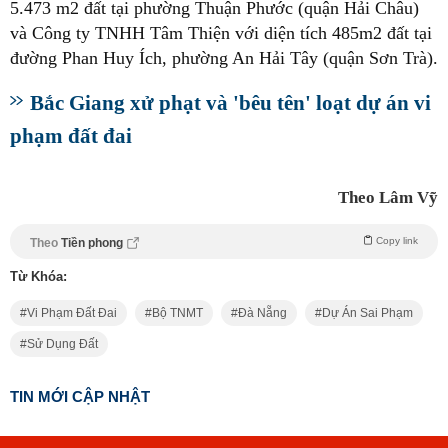
5.473 m2 đất tại phường Thuận Phước (quận Hải Châu)
và Công ty TNHH Tâm Thiện với diện tích 485m2 đất tại
đường Phan Huy Ích, phường An Hải Tây (quận Sơn Trà).
Bắc Giang xử phạt và 'bêu tên' loạt dự án vi
phạm đất đai
Theo Lâm Vỹ
Copy link
Theo
Tiền phong
Từ Khóa:
Vi Phạm Đất Đai
Bộ TNMT
Đà Nẵng
Dự Án Sai Phạm
Sử Dụng Đất
TIN MỚI CẬP NHẬT