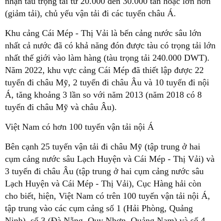
nhận tàu trọng tải từ 20.000 đến 30.000 tấn hoặc lớn hơn
(giảm tải), chủ yếu vận tải đi các tuyến châu Á.
Khu cảng Cái Mép - Thị Vải là bến cảng nước sâu lớn
nhất cả nước đã có khả năng đón được tàu có trọng tải lớn
nhất thế giới vào làm hàng (tàu trọng tải 240.000 DWT).
Năm 2022, khu vực cảng Cái Mép đã thiết lập được 22
tuyến đi châu Mỹ, 2 tuyến đi châu Âu và 10 tuyến đi nội
Á, tăng khoảng 3 lần so với năm 2013 (năm 2018 có 8
tuyến đi châu Mỹ và châu Âu).
Việt Nam có hơn 100 tuyến vận tải nội Á
Bên cạnh 25 tuyến vận tải đi châu Mỹ (tập trung ở hai
cụm cảng nước sâu Lạch Huyện và Cái Mép - Thị Vải) và
3 tuyến đi châu Âu (tập trung ở hai cụm cảng nước sâu
Lạch Huyện và Cái Mép - Thị Vải), Cục Hàng hải còn
cho biết, hiện, Việt Nam có trên 100 tuyến vận tải nội Á,
tập trung vào các cụm cảng số 1 (Hải Phòng, Quảng
Ninh), số 3 (Đà Nẵng, Quy Nhơn, Quảng Nam) và số 4