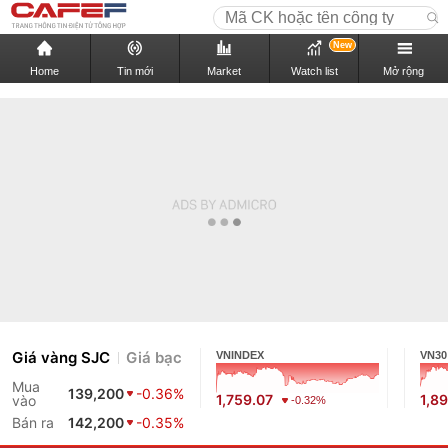
New
Home
Tin mới
Market
Watch list
Mở rộng
Giá vàng SJC
Giá bạc
VNINDEX
VN30
Mua
139,200
-0.36%
1,759.07
1,89
vào
-0.32%
Bán ra
142,200
-0.35%