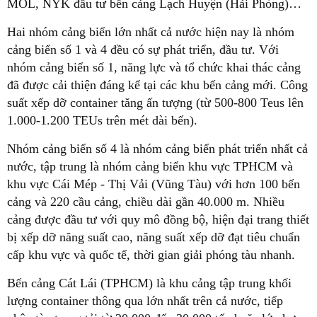
MOL, NYK đầu tư bến cảng Lạch Huyện (Hải Phòng)…
Hai nhóm cảng biển lớn nhất cả nước hiện nay là nhóm
cảng biển số 1 và 4 đều có sự phát triển, đầu tư. Với
nhóm cảng biển số 1, năng lực và tổ chức khai thác cảng
đã được cải thiện đáng kể tại các khu bến cảng mới. Công
suất xếp dỡ container tăng ấn tượng (từ 500-800 Teus lên
1.000-1.200 TEUs trên mét dài bến).
Nhóm cảng biển số 4 là nhóm cảng biển phát triển nhất cả
nước, tập trung là nhóm cảng biển khu vực TPHCM và
khu vực Cái Mép - Thị Vải (Vũng Tàu) với hơn 100 bến
cảng và 220 cầu cảng, chiều dài gần 40.000 m. Nhiều
cảng được đầu tư với quy mô đồng bộ, hiện đại trang thiết
bị xếp dỡ năng suất cao, năng suất xếp dỡ đạt tiêu chuẩn
cấp khu vực và quốc tế, thời gian giải phóng tàu nhanh.
Bến cảng Cát Lái (TPHCM) là khu cảng tập trung khối
lượng container thông qua lớn nhất trên cả nước, tiếp