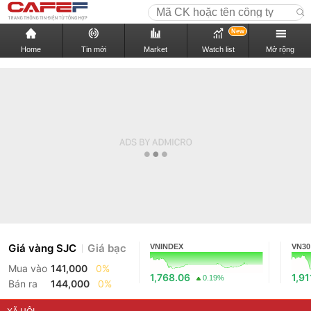
New
Home
Tin mới
Market
Watch list
Mở rộng
Giá vàng SJC
Giá bạc
VNINDEX
VN30
Mua vào
141,000
0%
1,768.06
1,91
0.19%
Bán ra
144,000
0%