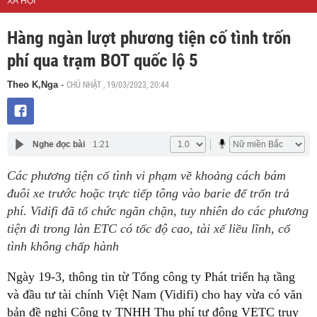
XÃ HỘI
Hàng ngàn lượt phương tiện cố tình trốn
phí qua trạm BOT quốc lộ 5
CHỦ NHẬT , 19/03/2023, 20:44
Theo K,Nga
-
Nghe đọc bài
1:21
Các phương tiện cố tình vi phạm về khoảng cách bám
đuôi xe trước hoặc trực tiếp tông vào barie để trốn trả
phí. Vidifi đã tổ chức ngăn chặn, tuy nhiên do các phương
tiện đi trong làn ETC có tốc độ cao, tài xế liều lĩnh, cố
tình không chấp hành
Ngày 19-3, thông tin từ Tổng công ty Phát triển hạ tầng
và đầu tư tài chính Việt Nam (Vidifi) cho hay vừa có văn
bản đề nghị Công ty TNHH Thu phí tự động VETC truy