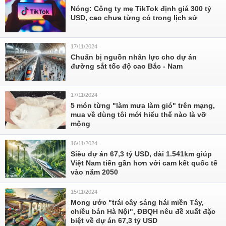
Nóng: Công ty mẹ TikTok định giá 300 tỷ
USD, cao chưa từng có trong lịch sử
17/11/2024
Chuẩn bị nguồn nhân lực cho dự án
đường sắt tốc độ cao Bắc - Nam
17/11/2024
5 món từng "làm mưa làm gió" trên mạng,
mua về dùng tôi mới hiểu thế nào là vỡ
mộng
16/11/2024
Siêu dự án 67,3 tỷ USD, dài 1.541km giúp
Việt Nam tiến gần hơn với cam kết quốc tế
vào năm 2050
15/11/2024
Mong ước "trái cây sáng hái miền Tây,
chiều bán Hà Nội", ĐBQH nêu đề xuất đặc
biệt về dự án 67,3 tỷ USD