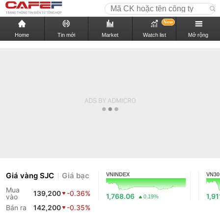
New
Home
Tin mới
Market
Watch list
Mở rộng
Giá vàng SJC
Giá bạc
VNINDEX
VN30
Mua
139,200
-0.36%
1,768.06
1,91
vào
0.19%
Bán ra
142,200
-0.35%