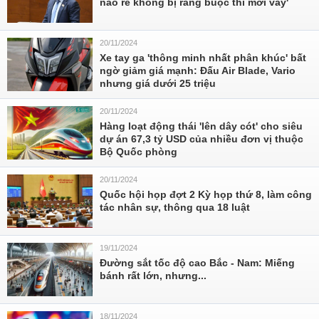
nào rẻ không bị ràng buộc thì mới vay'
20/11/2024
Xe tay ga 'thông minh nhất phân khúc' bất
ngờ giảm giá mạnh: Đấu Air Blade, Vario
nhưng giá dưới 25 triệu
20/11/2024
Hàng loạt động thái 'lên dây cót' cho siêu
dự án 67,3 tỷ USD của nhiều đơn vị thuộc
Bộ Quốc phòng
20/11/2024
Quốc hội họp đợt 2 Kỳ họp thứ 8, làm công
tác nhân sự, thông qua 18 luật
19/11/2024
Đường sắt tốc độ cao Bắc - Nam: Miếng
bánh rất lớn, nhưng...
18/11/2024