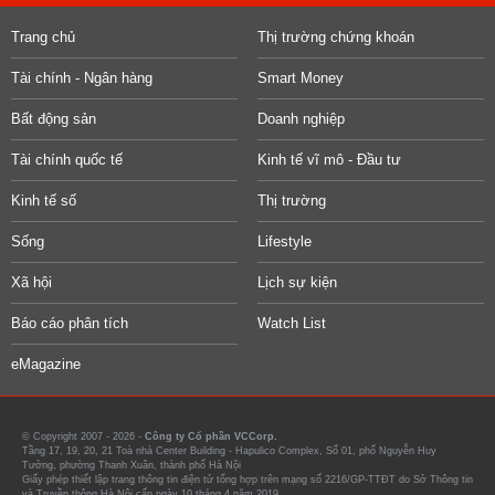
Trang chủ
Thị trường chứng khoán
Tài chính - Ngân hàng
Smart Money
Bất động sản
Doanh nghiệp
Tài chính quốc tế
Kinh tế vĩ mô - Đầu tư
Kinh tế số
Thị trường
Sống
Lifestyle
Xã hội
Lịch sự kiện
Báo cáo phân tích
Watch List
eMagazine
© Copyright 2007 - 2026 -
Công ty Cổ phần VCCorp.
Tầng 17, 19, 20, 21 Toà nhà Center Building - Hapulico Complex, Số 01, phố Nguyễn Huy
Tưởng, phường Thanh Xuân, thành phố Hà Nội
Giấy phép thiết lập trang thông tin điện tử tổng hợp trên mạng số 2216/GP-TTĐT do Sở Thông tin
và Truyền thông Hà Nội cấp ngày 10 tháng 4 năm 2019.