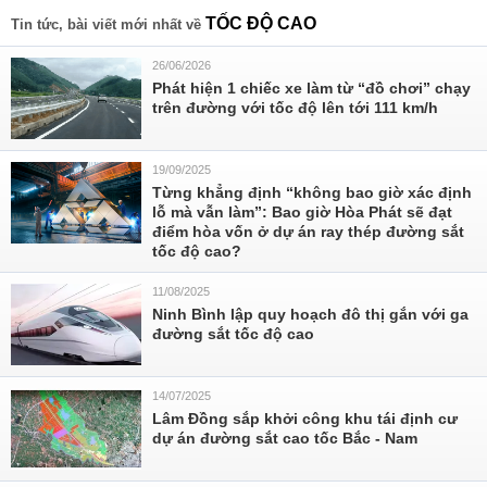
TỐC ĐỘ CAO
Tin tức, bài viết mới nhất về
26/06/2026
Phát hiện 1 chiếc xe làm từ “đồ chơi” chạy
trên đường với tốc độ lên tới 111 km/h
19/09/2025
Từng khẳng định “không bao giờ xác định
lỗ mà vẫn làm”: Bao giờ Hòa Phát sẽ đạt
điểm hòa vốn ở dự án ray thép đường sắt
tốc độ cao?
11/08/2025
Ninh Bình lập quy hoạch đô thị gắn với ga
đường sắt tốc độ cao
14/07/2025
Lâm Đồng sắp khởi công khu tái định cư
dự án đường sắt cao tốc Bắc - Nam