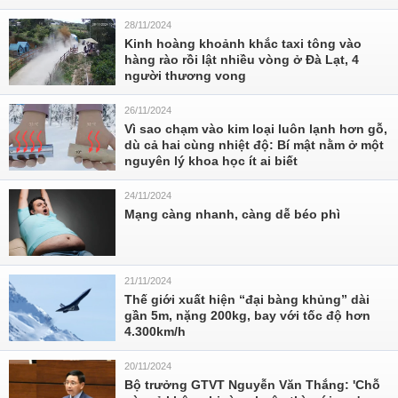
28/11/2024
Kinh hoàng khoảnh khắc taxi tông vào
hàng rào rồi lật nhiều vòng ở Đà Lạt, 4
người thương vong
26/11/2024
Vì sao chạm vào kim loại luôn lạnh hơn gỗ,
dù cả hai cùng nhiệt độ: Bí mật nằm ở một
nguyên lý khoa học ít ai biết
24/11/2024
Mạng càng nhanh, càng dễ béo phì
21/11/2024
Thế giới xuất hiện “đại bàng khủng” dài
gần 5m, nặng 200kg, bay với tốc độ hơn
4.300km/h
20/11/2024
Bộ trưởng GTVT Nguyễn Văn Thắng: 'Chỗ