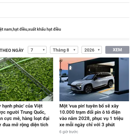
iệt nam,
hạt điều,
xuất khẩu hạt điều
XEM
 THEO NGÀY
y hạnh phúc' của Việt
Một 'vua pin' tuyên bố sẽ xây
ợc người Trung Quốc,
10.000 trạm đổi pin ô tô điện
n cực mê, hàng loạt đại
vào năm 2028, phục vụ 1 triệu
y đua mở rộng diện tích
xe mỗi ngày chỉ với 3 phút
6 giờ trước