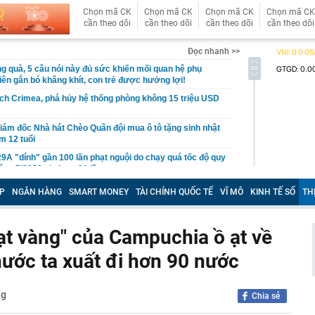
Chọn mã CK
Chọn mã CK
Chọn mã CK
Chọn mã CK
cần theo dõi
cần theo dõi
cần theo dõi
cần theo dõi
Đọc nhanh >>
g quà, 5 câu nói này đủ sức khiến mối quan hệ phụ
viên gắn bó khăng khít, con trẻ được hưởng lợi!
ích Crimea, phá hủy hệ thống phòng không 15 triệu USD
m đốc Nhà hát Chèo Quân đội mua ô tô tặng sinh nhật
m 12 tuổi
 29A "dính" gần 100 lần phạt nguội do chạy quá tốc độ quy
háng 7/2026 vi phạm 21 lần
ump bực bội vì lộ tin về kho đạn dược Mỹ
P
NGÂN HÀNG
SMART MONEY
TÀI CHÍNH QUỐC TẾ
VĨ MÔ
KINH TẾ SỐ
TH
 Không khí tập thể dục sáng ở Việt Nam 'có tính gây
'
ạt vàng" của Campuchia ồ ạt về
 đón đợt nắng nóng mới, chấm dứt mưa dông
nước ta xuất đi hơn 90 nước
mà nấu dễ từ "vua của các loại rau", giàu axit folic gấp
ụ nữ ăn đều sẽ tốt cho dạ dày và sống thọ
ỏ đen nhẻm chụp ảnh cùng Quế Ngọc Hải: Giờ thành
ng
ứ hô tên là cả nước mong có bàn thắng
Chia sẻ
2,5 kg vàng trị giá gần 311 tỷ đồng ngay trên một chiếc