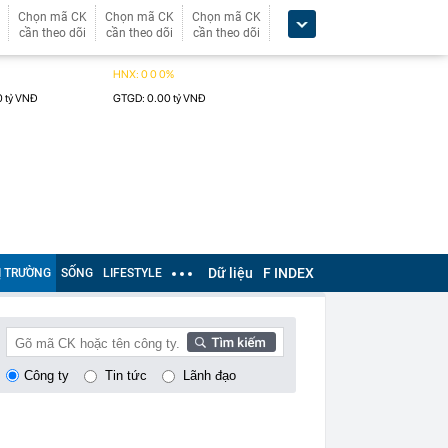
Chọn mã CK
Chọn mã CK
Chọn mã CK
cần theo dõi
cần theo dõi
cần theo dõi
Dữ liệu
F INDEX
Ị TRƯỜNG
SỐNG
LIFESTYLE
Công ty
Tin tức
Lãnh đạo