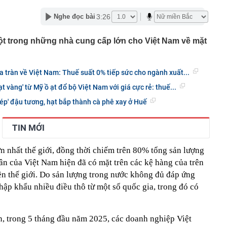
ng Quốc
3:26
Nghe đọc bài
 bất ngờ lớn: Nhược điểm chính sẽ sớm trở thành dĩ
t trong những nhà cung cấp lớn cho Việt Nam về mặt
h nổi tiếng sau một đêm
t định giá đất, bất động sản có hạ nhiệt?
tuyên bố sẽ xây 10.000 trạm đổi pin ô tô điện vào năm
a tràn về Việt Nam: Thuế suất 0% tiếp sức cho ngành xuất...
1 triệu xe mỗi ngày chỉ với 3 phút
t vàng' từ Mỹ ồ ạt đổ bộ Việt Nam với giá cực rẻ: thuế...
97 bỗng gây sốt MXH vì nữ sinh được lên trang bìa quá
i cô gái này giờ đã là Tiến sĩ, giảng viên ĐH!
hép' đậu tương, hạt bắp thành cà phê xay ở Huế
Trọng SN 2000 và 29 người trong chuyên án phức tạp,
iữ đặc biệt lớn
TIN MỚI
tốc, Nga không đứng yên: Cuộc đua ai nhanh hơn đang
 mặt trận khác
n nhất thế giới, đồng thời chiếm trên 80% tổng sản lượng
thử đường sắt gần 9.000 tỷ ở Phú Quốc?
ân của Việt Nam hiện đã có mặt trên các kệ hàng của trên
ng Thanh vừa công bố thay đổi lớn
ên thế giới. Do sản lượng trong nước không đủ đáp ứng
ảo hiểm đầu tư cổ phiếu lãi, lỗ ra sao?
hập khẩu nhiều điều thô từ một số quốc gia, trong đó có
, trong 5 tháng đầu năm 2025, các doanh nghiệp Việt