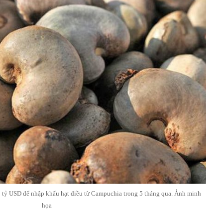
 tỷ USD để nhập khẩu hạt điều từ Campuchia trong 5 tháng qua. Ảnh minh
họa