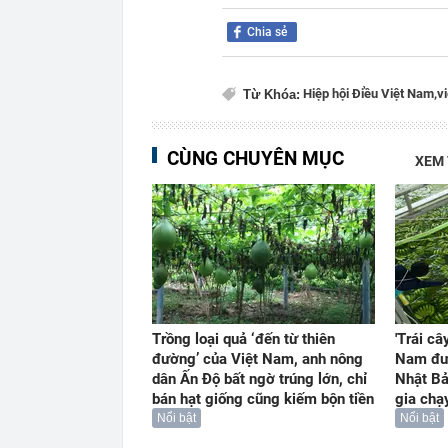
Chia sẻ
Hiệp hội Điều Việt Nam,
v
Từ Khóa:
CÙNG CHUYÊN MỤC
XEM
Trồng loại quả ‘đến từ thiên
'Trái câ
đường’ của Việt Nam, anh nông
Nam đư
dân Ấn Độ bất ngờ trúng lớn, chỉ
Nhật Bả
bán hạt giống cũng kiếm bộn tiền
gia chạ
Nổi bật
Nổi bật