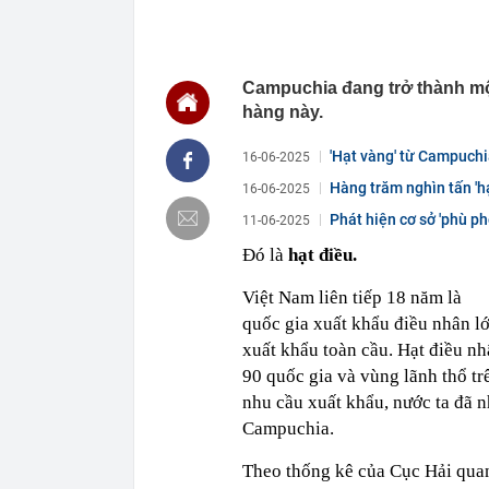
xe khách Tru
21:05
Su-57 ẩn chứa
vãng
Campuchia đang trở thành mộ
20:52
Cô gái vô dan
hàng này.
20:46
Nhà nước quyế
20:45
Một 'vua pin' 
'Hạt vàng' từ Campuchi
16-06-2025
2028, phục vụ 
Hàng trăm nghìn tấn 'hạ
16-06-2025
20:45
Tờ báo năm 19
xinh: Ngoài đờ
Phát hiện cơ sở 'phù p
11-06-2025
20:44
Bắt Lê Quang 
Đó là
hạt điều.
tang vật thu g
20:43
Ukraine tăng 
Việt Nam liên tiếp 18 năm là
diễn ra ở một
quốc gia xuất khẩu điều nhân lớ
20:38
Khi nào chạy 
xuất khẩu toàn cầu. Hạt điều nh
20:38
Tập đoàn Mườ
90 quốc gia và vùng lãnh thổ tr
20:37
Doanh nghiệp b
nhu cầu xuất khẩu, nước ta đã n
Campuchia.
Theo thống kê của Cục Hải quan