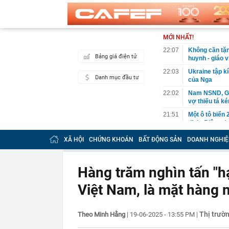
MỚI NHẤT!
22:07
Không cần tặn
Bảng giá điện tử
huynh - giáo 
22:03
Ukraine tập k
Danh mục đầu tư
của Nga
22:02
Nam NSND, Giá
vợ thiếu tá ké
21:51
Một ô tô biển
định: Riêng t
21:37
Tổng thống Tr
XÃ HỘI
CHỨNG KHOÁN
BẤT ĐỘNG SẢN
DOANH NGHIỆ
21:35
Du khách Tây:
nghiện rất cao
Hàng trăm nghìn tấn "h
21:20
Miền Bắc sắp
Việt Nam, là mặt hàng 
21:16
4 món ăn ngon 
38 lần táo: Ph
21:14
Cậu bé hồi nh
Thị trườ
Theo Minh Hằng
|
19-06-2025 - 13:55 PM
|
“ngôi sao”, c
21:06
Tịch thu hơn 1