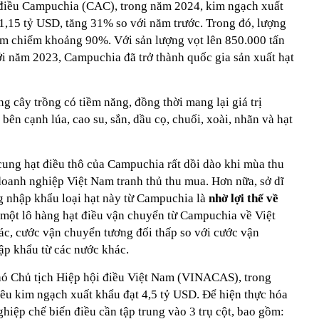
 điều Campuchia (CAC), trong năm 2024, kim ngạch xuất
 1,15 tỷ USD, tăng 31% so với năm trước. Trong đó, lượng
am chiếm khoảng 90%. Với sản lượng vọt lên 850.000 tấn
i năm 2023, Campuchia đã trở thành quốc gia sản xuất hạt
ng cây trồng có tiềm năng, đồng thời mang lại giá trị
ên cạnh lúa, cao su, sắn, dầu cọ, chuối, xoài, nhãn và hạt
cung hạt điều thô của Campuchia rất dồi dào khi mùa thu
doanh nghiệp Việt Nam tranh thủ thu mua. Hơn nữa, sở dĩ
 nhập khẩu loại hạt này từ Campuchia là
nhờ lợi thế về
 một lô hàng hạt điều vận chuyển từ Campuchia về Việt
ác, cước vận chuyển tương đối thấp so với cước vận
ập khẩu từ các nước khác.
 Chủ tịch Hiệp hội điều Việt Nam (VINACAS), trong
u kim ngạch xuất khẩu đạt 4,5 tỷ USD. Để hiện thực hóa
hiệp chế biến điều cần tập trung vào 3 trụ cột, bao gồm: