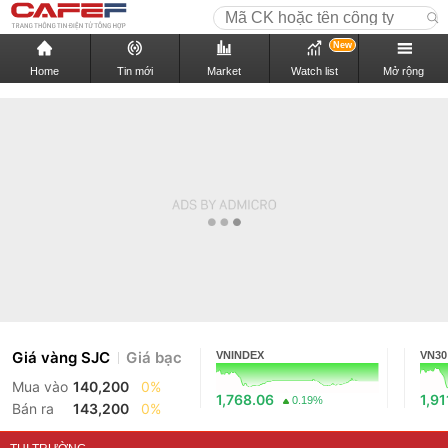
New
Home
Tin mới
Market
Watch list
Mở rộng
Giá vàng SJC
Giá bạc
VNINDEX
VN30
Mua vào
140,200
0%
1,768.06
1,91
0.19%
Bán ra
143,200
0%