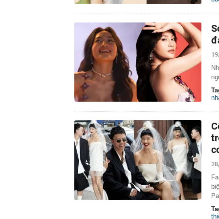
S
đ
19
Nh
ng
Ta
nh
C
t
c
28
Fa
bi
Pa
Ta
th