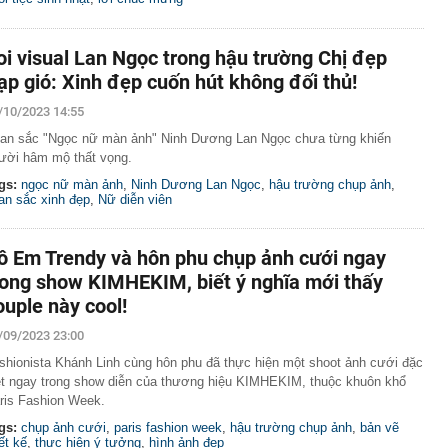
oi visual Lan Ngọc trong hậu trường Chị đẹp
ạp gió: Xinh đẹp cuốn hút không đối thủ!
/10/2023 14:55
an sắc "Ngọc nữ màn ảnh" Ninh Dương Lan Ngọc chưa từng khiến
ười hâm mộ thất vọng.
gs:
ngọc nữ màn ảnh
,
Ninh Dương Lan Ngọc
,
hậu trường chụp ảnh
,
an sắc xinh đẹp
,
Nữ diễn viên
ô Em Trendy và hôn phu chụp ảnh cưới ngay
rong show KIMHEKIM, biết ý nghĩa mới thấy
ouple này cool!
/09/2023 23:00
shionista Khánh Linh cùng hôn phu đã thực hiện một shoot ảnh cưới đặc
ệt ngay trong show diễn của thương hiệu KIMHEKIM, thuộc khuôn khổ
ris Fashion Week.
gs:
chụp ảnh cưới
,
paris fashion week
,
hậu trường chụp ảnh
,
bản vẽ
iết kế
,
thực hiện ý tưởng
,
hình ảnh đẹp