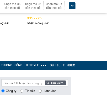
Chọn mã CK
Chọn mã CK
Chọn mã CK
cần theo dõi
cần theo dõi
cần theo dõi
Dữ liệu
F INDEX
Ị TRƯỜNG
SỐNG
LIFESTYLE
Công ty
Tin tức
Lãnh đạo