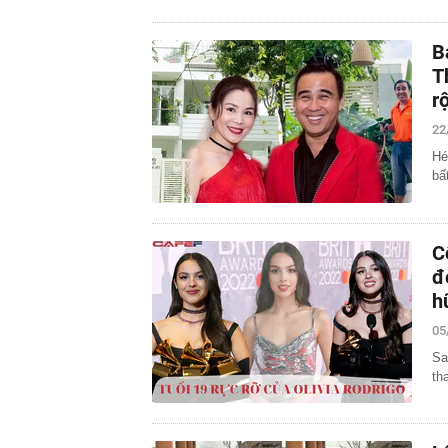
B
T
r
22
Hé
bấ
C
đ
h
05
Sa
th