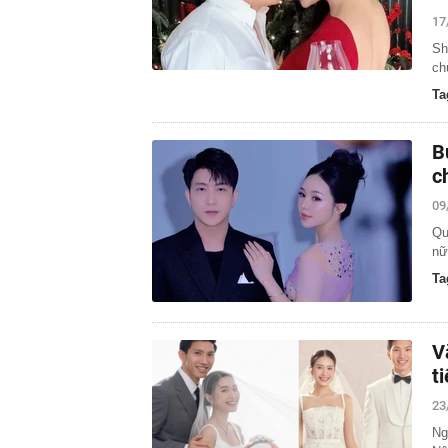
17
Sh
ch
Ta
B
c
09
Qu
nữ
Ta
V
t
23
Ng