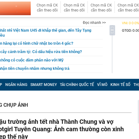
Chọn mã CK
Chọn mã CK
Chọn mã CK
Chọn mã CK
cần theo dõi
cần theo dõi
cần theo dõi
cần theo dõi
Đọc nhanh >>
hất nhì Việt Nam U45 đi khắp thế gian, đến Tây Tạng
iều
n hàng lại có hình chữ nhật bo tròn 4 góc?
, cây cảnh trăm tỷ: Có dấu hiệu rửa tiền không?
 không có cuộc đàm phán nào với Mỹ
 nhận tiền chuyển nhầm nhưng không trả
báo đỏ" về rủi ro lừa đảo gắn mác "vé nội bộ"
P
NGÂN HÀNG
SMART MONEY
TÀI CHÍNH QUỐC TẾ
VĨ MÔ
KINH TẾ SỐ
TH
tỷ đồng tiền mặt và loạt thiết bị bí mật trong một căn hộ
ỷ phú Phạm Nhật Vượng cán mốc 60 đại lý tại quốc gia
G CHỤP ẢNH
 khởi tố Võ Thị Mai SN 1973 cùng 8 người khác
aldo khoe dàn siêu xe triệu USD trong gara cá nhân
ậu trường ảnh tết nhà Thành Chung và vợ
ét nơi ở của Huấn Hoa Hồng
otgirl Tuyên Quang: Ảnh cam thường còn xinh
 Xổ số Power 6/55 - Kết quả xổ số Vietlott hôm nay
ẹp thế này