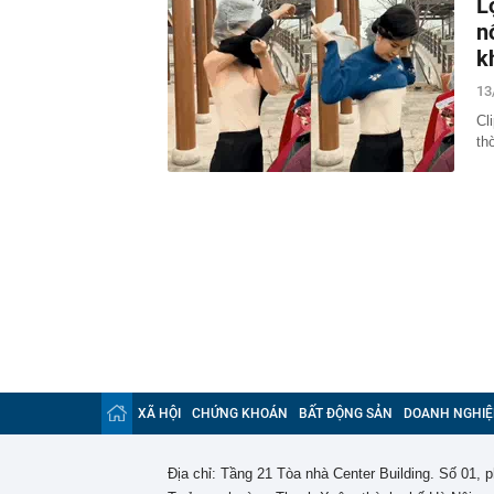
L
n
k
13
Cl
th
XÃ HỘI
CHỨNG KHOÁN
BẤT ĐỘNG SẢN
DOANH NGHIỆ
Địa chỉ: Tầng 21 Tòa nhà Center Building. Số 01,