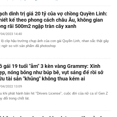
ạch dinh trị giá 20 tỷ của vợ chồng Quyền Linh:
hiết kế theo phong cách châu Âu, không gian
ộng rãi 500m2 ngập tràn cây xanh
/04/2023 14:40
 lộ clip hậu trường chụp ảnh của con gái Quyền Linh, nhan sắc thật gây
t ngờ so với sản phẩm đã photoshop
ô gái 19 tuổi "ẵm" 3 kèn vàng Grammy: Xinh
ẹp, nóng bỏng như búp bê, vụt sáng để rồi sở
ữu tài sản "khủng" không thua kém ai
/04/2022 13:09
u khi phát hành bản hit "Drivers License", cuộc đời của nữ ca sĩ Gen Z
ay đổi trong chốt lát.