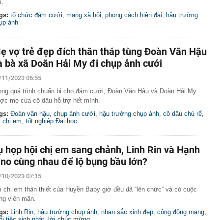
i.
gs:
tổ chức đám cưới
,
mạng xã hội
,
phong cách hiện đại
,
hậu trường
ụp ảnh
ẹ vợ trẻ đẹp đích thân tháp tùng Đoàn Văn Hậu
à bà xã Doãn Hải My đi chụp ảnh cưới
/11/2023 06:55
ong quá trình chuẩn bị cho đám cưới, Đoàn Văn Hậu và Doãn Hải My
ợc mẹ của cô dâu hỗ trợ hết mình.
gs:
Đoàn văn hậu
,
chụp ảnh cưới
,
hậu trường chụp ảnh
,
cô dâu chú rể
,
i chị em
,
tốt nghiệp Đại học
ụ họp hội chị em sang chảnh, Linh Rin và Hạnh
ino cùng nhau để lộ bụng bầu lớn?
/10/2023 07:15
i chị em thân thiết của Huyền Baby giờ đều đã “lên chức” và có cuộc
ng viên mãn.
gs:
Linh Rin
,
hậu trường chụp ảnh
,
nhan sắc xinh đẹp
,
cộng đồng mạng
,
ổi tiệc sinh nhật
,
lời chúc mừng