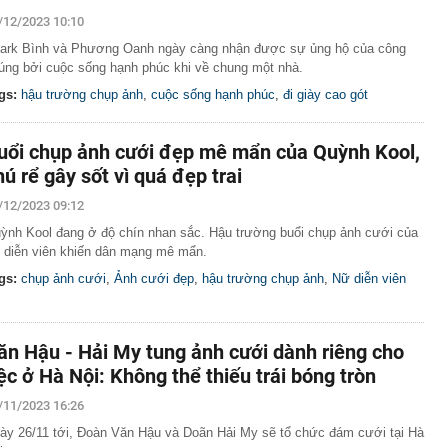
/12/2023 10:10
ark Bình và Phương Oanh ngày càng nhận được sự ủng hộ của công
úng bởi cuộc sống hạnh phúc khi về chung một nhà.
gs:
hậu trường chụp ảnh
,
cuộc sống hạnh phúc
,
đi giày cao gót
uổi chụp ảnh cưới đẹp mê mẩn của Quỳnh Kool,
hú rể gây sốt vì quá đẹp trai
/12/2023 09:12
ỳnh Kool đang ở độ chín nhan sắc. Hậu trường buổi chụp ảnh cưới của
 diễn viên khiến dân mạng mê mẩn.
gs:
chụp ảnh cưới
,
Ảnh cưới đẹp
,
hậu trường chụp ảnh
,
Nữ diễn viên
ăn Hậu - Hải My tung ảnh cưới dành riêng cho
iệc ở Hà Nội: Không thể thiếu trái bóng tròn
/11/2023 16:26
ày 26/11 tới, Đoàn Văn Hậu và Doãn Hải My sẽ tổ chức đám cưới tại Hà