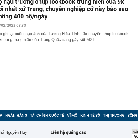
ộ hậu trường chụp lookbook trung niên của 9x
ổi nhất xứ Trung, chuyên nghiệp cỡ này bảo sao
hông 400 bộ/ngày
/02/2022 08:30
ip ghi lại buổi chụp ảnh của Lương Hiểu Tình - 9x chuyên chụp lookbook
ời trang trung niên của Trung Quốc đang gây sốt MXH.
P
NGÂN HÀNG
TÀI CHÍNH QUỐC TẾ
VĨ MÔ
KINH TẾ SỐ
THỊ TRƯỜNG
SỐNG
 phố Nguyễn Huy
Liên hệ quảng cáo