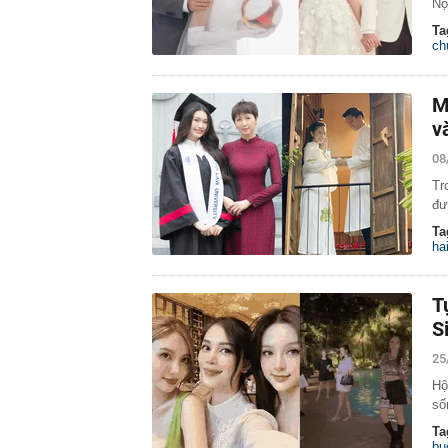
Nộ
Ta
ch
M
v
08
Tr
đư
Ta
ha
T
S
25
Hộ
số
Ta
bu