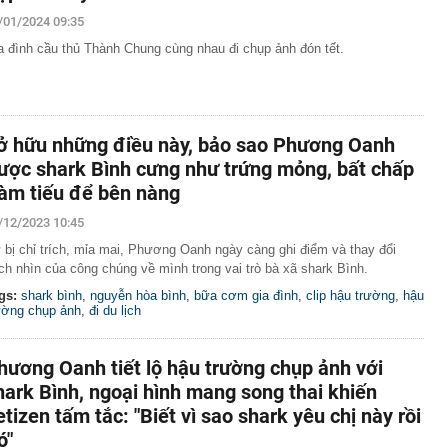
 hàng 6/8 tại Agribank, Vietcombank, BIDV, VietinBank,
/01/2024 09:35
k, HDBank,...
a đình cầu thủ Thành Chung cùng nhau đi chụp ảnh đón tết.
ủa HAGL chốt thời gian IPO 18,8 triệu cổ phiếu
n 400 ABS trình làng bản nâng cấp tương thích xăng
 ép lên Honda SH350i và Yamaha XMAX 300
trên thị trường thẻ tín dụng: Các ngân hàng chuyển từ
ở hữu những điều này, bảo sao Phương Oanh
 đãi sang "may đo" trải nghiệm cho từng khách hàng
ược shark Bình cưng như trứng mỏng, bất chấp
inh giao dịch chuyển khoản 747.500.000 đồng giữa
àm tiếu để bên nàng
hương Hoa và Trần Văn Phúc: 1 người được mời đến
 việc
/12/2023 10:45
và giảng viên thanh nhạc đắt show nhất Việt Nam: 11
ời xin lỗi
 bị chỉ trích, mỉa mai, Phương Oanh ngày càng ghi điểm và thay đổi
ch nhìn của công chúng về mình trong vai trò bà xã shark Bình.
mét, phát hiện 1,78 triệu tấn kim loại, lập kỷ lục cả
g hàng trăm năm
gs:
shark bình
,
nguyễn hòa bình
,
bữa cơm gia đình
,
clip hậu trường
,
hậu
ường chụp ảnh
,
đi du lịch
n hàng phát sinh 12 giao dịch chuyển khoản liên tiếp với
g: Người đàn ông được công an mời làm việc
hương Oanh tiết lộ hậu trường chụp ảnh với
hark Bình, ngoại hình mang song thai khiến
etizen tấm tắc: "Biết vì sao shark yêu chị này rồi
ó"