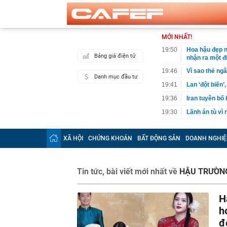
MỚI NHẤT!
19:50
Hoa hậu đẹp n
Bảng giá điện tử
nhận ra một đ
19:46
Vì sao thẻ ngâ
Danh mục đầu tư
19:41
Lan ‘đột biến’
19:36
Iran tuyên bố
19:30
Lãnh án tù vì
19:29
VPBank "cảnh 
XÃ HỘI
CHỨNG KHOÁN
BẤT ĐỘNG SẢN
DOANH NGHIỆ
19:29
Tịch thu 65,5 
19:25
Hãng xe của t
1,4 tỷ dân
Tin tức, bài viết mới nhất về
HẬU TRƯỜN
19:23
Ra quyết định
19:20
Cristiano Ron
H
19:18
Nóng: Khám x
h
19:15
Vietlott 6/8 -
đ
6/8/2026