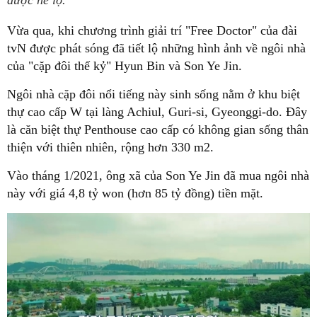
được hé lộ.
Vừa qua, khi chương trình giải trí "Free Doctor" của đài
tvN được phát sóng đã tiết lộ những hình ảnh về ngôi nhà
của "cặp đôi thế kỷ" Hyun Bin và Son Ye Jin.
Ngôi nhà cặp đôi nổi tiếng này sinh sống nằm ở khu biệt
thự cao cấp W tại làng Achiul, Guri-si, Gyeonggi-do. Đây
là căn biệt thự Penthouse cao cấp có không gian sống thân
thiện với thiên nhiên, rộng hơn 330 m2.
Vào tháng 1/2021, ông xã của Son Ye Jin đã mua ngôi nhà
này với giá 4,8 tỷ won (hơn 85 tỷ đồng) tiền mặt.