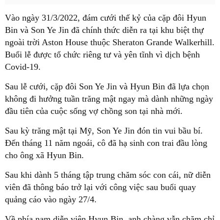
Vào ngày 31/3/2022, đám cưới thế kỷ của cặp đôi Hyun
Bin và Son Ye Jin đã chính thức diễn ra tại khu biệt thự
ngoài trời Aston House thuộc Sheraton Grande Walkerhill.
Buổi lễ được tổ chức riêng tư và yên tĩnh vì dịch bệnh
Covid-19.
Sau lễ cưới, cặp đôi Son Ye Jin và Hyun Bin đã lựa chọn
không đi hưởng tuần trăng mật ngay mà dành những ngày
đầu tiên của cuộc sống vợ chồng son tại nhà mới.
Sau kỳ trăng mật tại Mỹ, Son Ye Jin đón tin vui bầu bí.
Đến tháng 11 năm ngoái, cô đã hạ sinh con trai đầu lòng
cho ông xã Hyun Bin.
Sau khi dành 5 tháng tập trung chăm sóc con cái, nữ diễn
viên đã thông báo trở lại với công việc sau buổi quay
quảng cáo vào ngày 27/4.
Về phía nam diễn viên Hyun Bin, anh chàng vẫn chăm chỉ