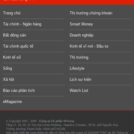
Trang chủ
Thị trường chứng khoán
Tài chính - Ngân hàng
Smart Money
Bất động sản
Doanh nghiệp
Tài chính quốc tế
Kinh tế vĩ mô - Đầu tư
Kinh tế số
Thị trường
Sống
Lifestyle
Xã hội
Lịch sự kiện
Báo cáo phân tích
Watch List
eMagazine
© Copyright 2007 - 2026 -
Công ty Cổ phần VCCorp.
Tầng 17, 19, 20, 21 Toà nhà Center Building - Hapulico Complex, Số 01, phố Nguyễn Huy
Tưởng, phường Thanh Xuân, thành phố Hà Nội
Giấy phép thiết lập trang thông tin điện tử tổng hợp trên mạng số 2216/GP-TTĐT do Sở Thông tin