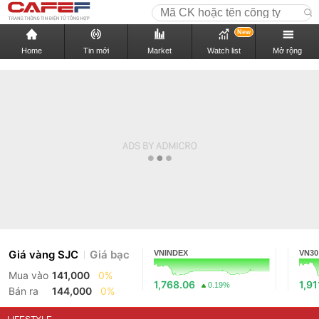
New
Home
Tin mới
Market
Watch list
Mở rộng
Giá vàng SJC
Giá bạc
VNINDEX
VN30
Mua vào
141,000
0%
1,768.06
1,91
0.19%
Bán ra
144,000
0%