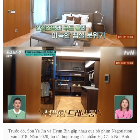
Trước đó, Son Ye Jin và Hyun Bin gặp nhau qua bộ phim Negotiation
vào 2018. Năm 2020, họ tái hợp trong tác phẩm Hạ Cánh Nơi Anh