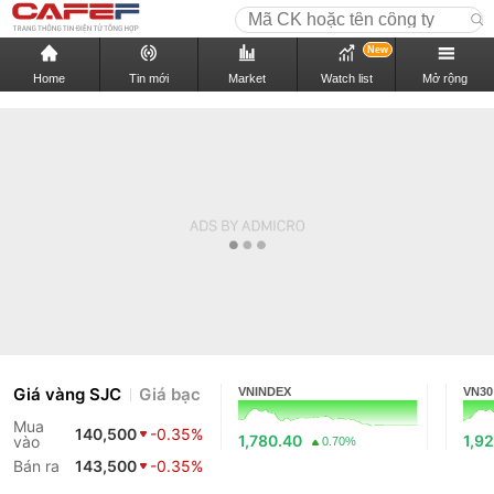
New
Home
Tin mới
Market
Watch list
Mở rộng
Giá vàng SJC
Giá bạc
VNINDEX
VN30
Mua
140,500
-0.35%
1,780.40
1,9
vào
0.70%
Bán ra
143,500
-0.35%