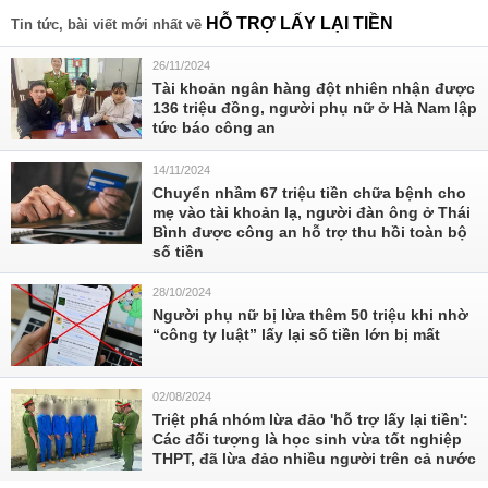
HỖ TRỢ LẤY LẠI TIỀN
Tin tức, bài viết mới nhất về
26/11/2024
Tài khoản ngân hàng đột nhiên nhận được
136 triệu đồng, người phụ nữ ở Hà Nam lập
tức báo công an
14/11/2024
Chuyển nhầm 67 triệu tiền chữa bệnh cho
mẹ vào tài khoản lạ, người đàn ông ở Thái
Bình được công an hỗ trợ thu hồi toàn bộ
số tiền
28/10/2024
Người phụ nữ bị lừa thêm 50 triệu khi nhờ
“công ty luật” lấy lại số tiền lớn bị mất
02/08/2024
Triệt phá nhóm lừa đảo 'hỗ trợ lấy lại tiền':
Các đối tượng là học sinh vừa tốt nghiệp
THPT, đã lừa đảo nhiều người trên cả nước