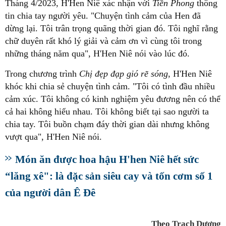
Tháng 4/2023, H'Hen Niê xác nhận với
Tiền Phong
thông
tin chia tay người yêu. "Chuyện tình cảm của Hen đã
dừng lại. Tôi trân trọng quãng thời gian đó. Tôi nghĩ rằng
chữ duyên rất khó lý giải và cảm ơn vì cùng tôi trong
những tháng năm qua", H'Hen Niê nói vào lúc đó.
Trong chương trình
Chị đẹp đạp gió rẽ sóng
, H'Hen Niê
khóc khi chia sẻ chuyện tình cảm. "Tôi có tình đầu nhiều
cảm xúc. Tôi không có kinh nghiệm yêu đương nên có thể
cả hai không hiểu nhau. Tôi không biết tại sao người ta
chia tay. Tôi buồn chạm đáy thời gian dài nhưng không
vượt qua", H'Hen Niê nói.
Món ăn được hoa hậu H'hen Niê hết sức
“lăng xê": là đặc sản siêu cay và tốn cơm số 1
của người dân Ê Đê
Theo Trạch Dương