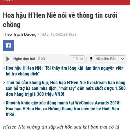
SỐNG
Hoa hậu H'Hen Niê nói về thông tin cưới
chồng
THỨ 5 , 16/05/2024, 15:38
Theo Trạch Dương
-
Nghe đọc bài
2:23
Hoa hậu H'Hen Niê: "Tôi thấy ấm lòng khi làm tình nguyện viên
hỗ trợ chống dịch"
Thời tới cản không kịp, Hoa hậu H'Hen Niê livestream bán nông
sản hỗ trợ bà con mùa dịch, "mát tay" đến mức chốt được 1.500
đơn hàng trị giá 300 triệu VNĐ!
Khoảnh khắc gây xúc động mạnh tại WeChoice Awards 2018:
Hoa hậu H'Hen Niê và Hương Giang trìu mến bế bé Đinh Văn
K'Rể
H'Hen Niê vướng tin sắp kết hôn sau khi bạn trai cô là