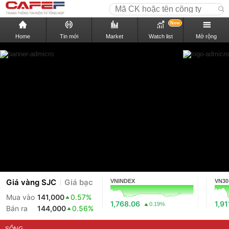
New
Home
Tin mới
Market
Watch list
Mở rộng
Giá vàng SJC
Giá bạc
VNINDEX
VN30
Mua vào
141,000
0.57%
1,768.06
1,91
0.19%
Bán ra
144,000
0.56%