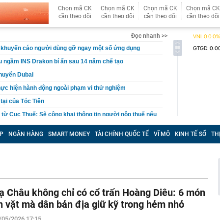
Chọn mã CK
Chọn mã CK
Chọn mã CK
Chọn mã CK
cần theo dõi
cần theo dõi
cần theo dõi
cần theo dõi
Đọc nhanh >>
 khuyến cáo người dùng gỡ ngay một số ứng dụng
àu ngầm INS Drakon bí ẩn sau 14 năm chế tạo
chuyển Dubai
hực hiện hành động ngoài phạm vi thử nghiệm
 tại của Tóc Tiên
' từ Cục Thuế: Sẽ công khai thông tin người nộp thuế nếu
 hợp sau
P
NGÂN HÀNG
SMART MONEY
TÀI CHÍNH QUỐC TẾ
VĨ MÔ
KINH TẾ SỐ
TH
 6/8 tại SJC, Bảo Tín Minh Châu, Bảo Tín Mạnh Hải, DOJI,
t vừa được đề cử đẹp nhất thế giới: Gương mặt hoàn hảo
 tiền nhất là đôi mắt cực phẩm
uần trở về, người phụ nữ không tin nổi cảnh trước mắt:
5 tỷ đồng chờ sẵn
ạ Châu không chỉ có cổ trấn Hoàng Diêu: 6 món
 vực, phát hiện hơn 15.000 hiện vật vàng, bạc, đồng bị
n vặt mà dân bản địa giữ kỹ trong hẻm nhỏ
 1.500 năm - giá trị tương đương 63 tỷ đồng
 an đồng loạt ập vào 9 cơ sở lưu trú, nhà trọ lúc 2h
/05/2026 17:15