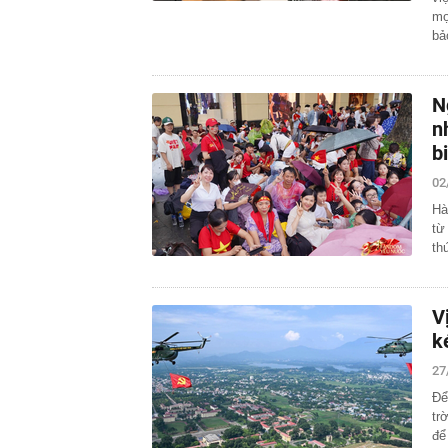
mọ
b
N
n
b
02
Hà
từ
th
V
k
27
Để
tr
để