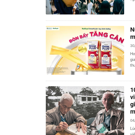
N
m
30
Hơ
gi
th
1
v
g
m
04
Lú
vi