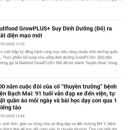
utifood GrowPLUS+ Suy Dinh Dưỡng (Đỏ) ra
ắt diện mạo mới
/09/2025 17:30
n một thập kỷ đồng hành cùng mục tiêu nâng chuẩn dinh dưỡng quốc
a, Thực phẩm bổ sung sữa uống dinh dưỡng GrowPLUS+ (Đỏ) (tên
ường gọi là Nutifood GrowPLUS+ Đỏ) đã trở thành "huyền thoại" trong…
00 năm cuộc đời của cố “thuyền trưởng” bệnh
iện Bạch Mai: 91 tuổi vẫn đạp xe đến viện, tự
iặt quần áo mỗi ngày và bài học dạy con qua 1
iếng táo
/09/2025 15:44
c sinh thời, giáo sư từng chia sẻ rằng đạp xe đến trường ĐH Y, bệnh
ện Bạch Mai để trao đổi công việc là chuyện thường. Ông cho biết đợi