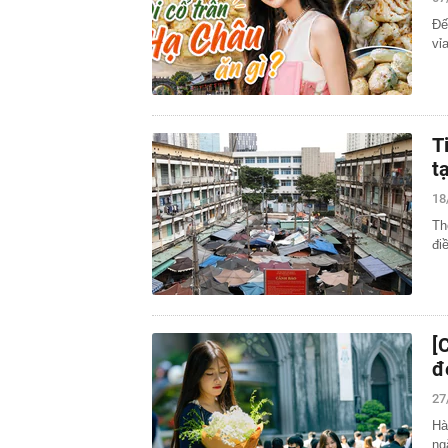
sáng: Kiểm tr
Đế
09:30
4 khoản tiền 
vỉ
định cảm tính
09:30
Thái Nguyên:
thác
09:15
Giá vàng tăng 
động thái mới
T
09:13
Cựu tiếp viên
t
giám đốc
18
09:12
Thu phí cao t
Th
09:10
Vì sao nhiều 
đi
không phải để
09:09
Hơn 3 năm cải 
sao?
09:02
Trung tâm Đổi 
Choice Awards
[
09:00
Thêm quan chứ
đ
thời gian tới
27
Hà
ng