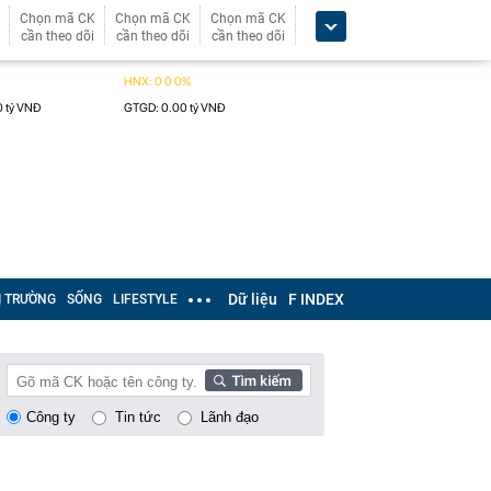
Chọn mã CK
Chọn mã CK
Chọn mã CK
cần theo dõi
cần theo dõi
cần theo dõi
Dữ liệu
F INDEX
Ị TRƯỜNG
SỐNG
LIFESTYLE
Công ty
Tin tức
Lãnh đạo