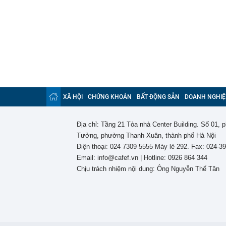
XÃ HỘI
CHỨNG KHOÁN
BẤT ĐỘNG SẢN
DOANH NGHIỆ
Địa chỉ: Tầng 21 Tòa nhà Center Building. Số 01,
Tưởng, phường Thanh Xuân, thành phố Hà Nội
Điện thoại: 024 7309 5555 Máy lẻ 292. Fax: 024-3
Email: info@cafef.vn | Hotline: 0926 864 344
Chịu trách nhiệm nội dung: Ông Nguyễn Thế Tân