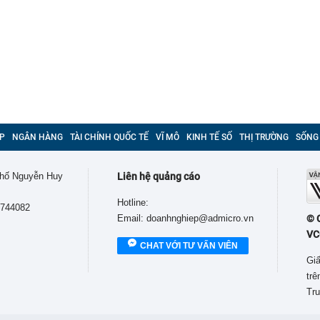
P
NGÂN HÀNG
TÀI CHÍNH QUỐC TẾ
VĨ MÔ
KINH TẾ SỐ
THỊ TRƯỜNG
SỐNG
 phố Nguyễn Huy
Liên hệ quảng cáo
Hotline:
9744082
Email: doanhnghiep@admicro.vn
© 
VC
CHAT VỚI TƯ VẤN VIÊN
Giấ
tr
Tru