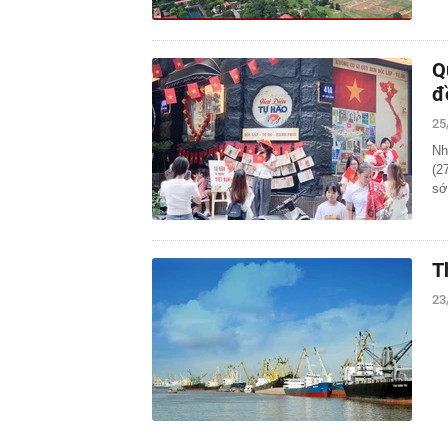
Q
đ
25
Nh
(2
sớ
T
23