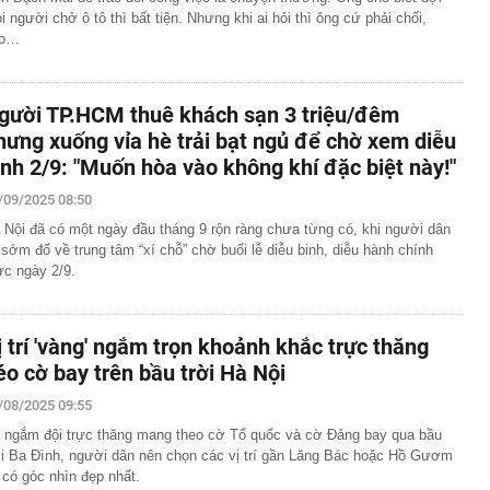
i người chở ô tô thì bất tiện. Nhưng khi ai hỏi thì ông cứ phải chối,
ảo…
gười TP.HCM thuê khách sạn 3 triệu/đêm
hưng xuống vỉa hè trải bạt ngủ để chờ xem diễu
inh 2/9: "Muốn hòa vào không khí đặc biệt này!"
/09/2025 08:50
 Nội đã có một ngày đầu tháng 9 rộn ràng chưa từng có, khi người dân
 sớm đổ về trung tâm “xí chỗ” chờ buổi lễ diễu binh, diễu hành chính
ức ngày 2/9.
ị trí 'vàng' ngắm trọn khoảnh khắc trực thăng
éo cờ bay trên bầu trời Hà Nội
/08/2025 09:55
 ngắm đội trực thăng mang theo cờ Tổ quốc và cờ Đảng bay qua bầu
ời Ba Đình, người dân nên chọn các vị trí gần Lăng Bác hoặc Hồ Gươm
 có góc nhìn đẹp nhất.