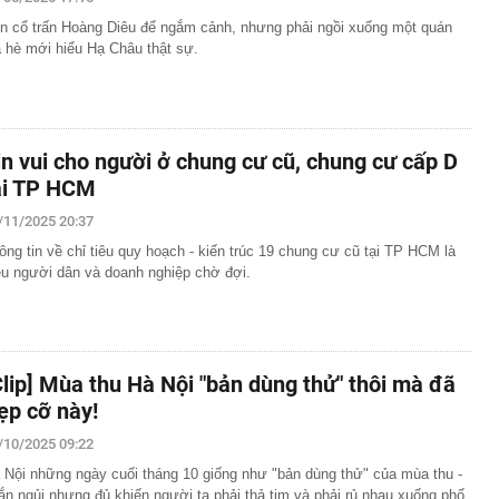
a 135 người
n cổ trấn Hoàng Diêu để ngắm cảnh, nhưng phải ngồi xuống một quán
người sau tuổi 60 không nên mang ra giúp con: Một quyết
a hè mới hiểu Hạ Châu thật sự.
 có thể ảnh hưởng hàng chục năm
 Nhiều dự án cầu vướng đường dẫn, chậm đưa vào khai
vọt lên cao nhất 1 tháng, quỹ vàng lớn nhất thế giới có
in vui cho người ở chung cư cũ, chung cư cấp D
 hàng không nổi tiếng vừa sinh con thứ 4 cho chồng tổng
ại TP HCM
/11/2025 20:37
ốc đoạn Quảng Ngãi-Nha Trang từ ngày 14/8
ông tin về chỉ tiêu quy hoạch - kiến trúc 19 chung cư cũ tại TP HCM là
người rải vỏ dưa chuột quanh bàn ăn ngoài trời? Mục đích
ều người dân và doanh nghiệp chờ đợi.
 nấu ăn
tạo, tuyến kênh dài nhất TPHCM ‘thay da đổi thịt’ ra
mới sáng tạo Quốc gia nói gì về vai trò của Better
 trong hệ sinh thái đổi mới sáng tạo quốc gia?
Clip] Mùa thu Hà Nội "bản dùng thử" thôi mà đã
c Fed muốn ngân hàng trung ương tăng lãi suất trong
ẹp cỡ này!
/10/2025 09:22
 Nội những ngày cuối tháng 10 giống như "bản dùng thử" của mùa thu -
ắn ngủi nhưng đủ khiến người ta phải thả tim và phải rủ nhau xuống phố.