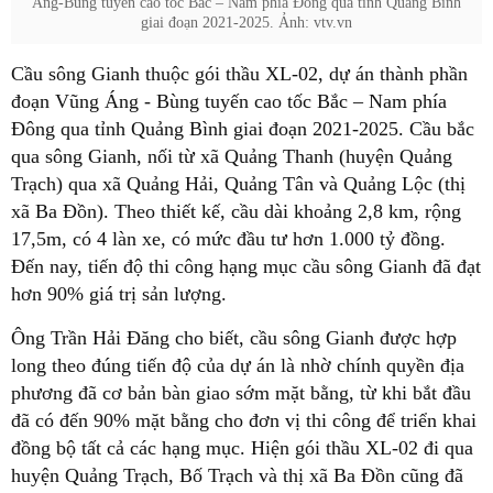
Áng-Bùng tuyến cao tốc Bắc – Nam phía Đông qua tỉnh Quảng Bình
giai đoạn 2021-2025. Ảnh: vtv.vn
Cầu sông Gianh thuộc gói thầu XL-02, dự án thành phần
đoạn Vũng Áng - Bùng tuyến cao tốc Bắc – Nam phía
Đông qua tỉnh Quảng Bình giai đoạn 2021-2025. Cầu bắc
qua sông Gianh, nối từ xã Quảng Thanh (huyện Quảng
Trạch) qua xã Quảng Hải, Quảng Tân và Quảng Lộc (thị
xã Ba Đồn). Theo thiết kế, cầu dài khoảng 2,8 km, rộng
17,5m, có 4 làn xe, có mức đầu tư hơn 1.000 tỷ đồng.
Đến nay, tiến độ thi công hạng mục cầu sông Gianh đã đạt
hơn 90% giá trị sản lượng.
Ông Trần Hải Đăng cho biết, cầu sông Gianh được hợp
long theo đúng tiến độ của dự án là nhờ chính quyền địa
phương đã cơ bản bàn giao sớm mặt bằng, từ khi bắt đầu
đã có đến 90% mặt bằng cho đơn vị thi công để triển khai
đồng bộ tất cả các hạng mục. Hiện gói thầu XL-02 đi qua
huyện Quảng Trạch, Bố Trạch và thị xã Ba Đồn cũng đã