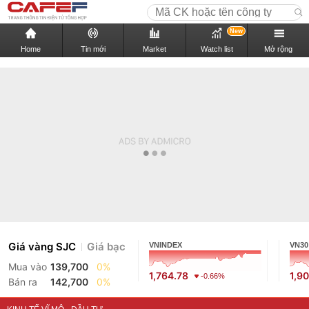
New
Home
Tin mới
Market
Watch list
Mở rộng
Giá vàng SJC
Giá bạc
VNINDEX
VN30
Mua vào
139,700
0%
1,764.78
1,9
-0.66%
Bán ra
142,700
0%