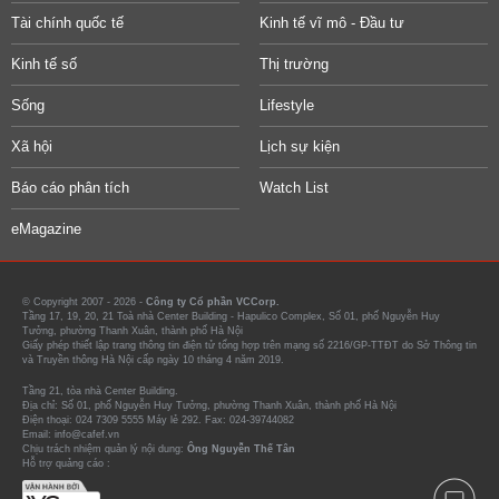
Tài chính quốc tế
Kinh tế vĩ mô - Đầu tư
Kinh tế số
Thị trường
Sống
Lifestyle
Xã hội
Lịch sự kiện
Báo cáo phân tích
Watch List
eMagazine
© Copyright 2007 - 2026 -
Công ty Cổ phần VCCorp.
Tầng 17, 19, 20, 21 Toà nhà Center Building - Hapulico Complex, Số 01, phố Nguyễn Huy
Tưởng, phường Thanh Xuân, thành phố Hà Nội
Giấy phép thiết lập trang thông tin điện tử tổng hợp trên mạng số 2216/GP-TTĐT do Sở Thông tin
và Truyền thông Hà Nội cấp ngày 10 tháng 4 năm 2019.
Tầng 21, tòa nhà Center Building.
Địa chỉ: Số 01, phố Nguyễn Huy Tưởng, phường Thanh Xuân, thành phố Hà Nội
Điện thoại: 024 7309 5555 Máy lẻ 292. Fax: 024-39744082
Email: info@cafef.vn
Chịu trách nhiệm quản lý nội dung:
Ông Nguyễn Thế Tân
Hỗ trợ quảng cáo :