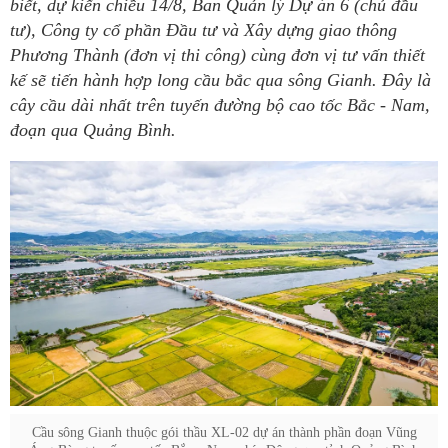
biết, dự kiến chiều 14/8, Ban Quản lý Dự án 6 (chủ đầu
tư), Công ty cổ phần Đầu tư và Xây dựng giao thông
Phương Thành (đơn vị thi công) cùng đơn vị tư vấn thiết
kế sẽ tiến hành hợp long cầu bắc qua sông Gianh. Đây là
cây cầu dài nhất trên tuyến đường bộ cao tốc Bắc - Nam,
đoạn qua Quảng Bình.
Cầu sông Gianh thuộc gói thầu XL-02 dự án thành phần đoạn Vũng