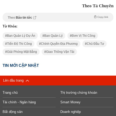
Theo Tá Chuyên
Copy link
Theo
Báo tin tức
Từ Khóa:
Ban Quản Lý Dự Án
Ban Quản Lý
Đơn Vị Thi Công
Tiến Độ Thi Công
Chính Quyền Địa Phương
Chủ Đầu Tư
Giải Phóng Mặt Bằng
Giao Thông Vận Tải
TIN MỚI CẬP NHẬT
Lên đầu trang
Trang chủ
Thị trường chứng khoán
Tài chính - Ngân hàng
Smart Money
Bất động sản
Doanh nghiệp