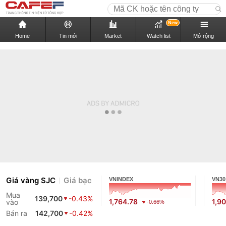
New
Home
Tin mới
Market
Watch list
Mở rộng
Giá vàng SJC
Giá bạc
VNINDEX
VN30
Mua
139,700
-0.43%
1,764.78
1,9
vào
-0.66%
Bán ra
142,700
-0.42%