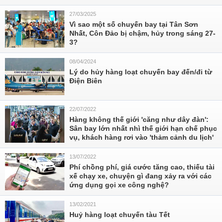
27/03/2025
Vì sao một số chuyến bay tại Tân Sơn
Nhất, Côn Đảo bị chậm, hủy trong sáng 27-
3?
08/04/2024
Lý do hủy hàng loạt chuyến bay đến/đi từ
Điện Biên
22/07/2022
Hàng không thế giới 'căng như dây đàn':
Sân bay lớn nhất nhì thế giới hạn chế phục
vụ, khách hàng rơi vào 'thảm cảnh du lịch'
13/07/2022
Phí chồng phí, giá cước tăng cao, thiếu tài
xế chạy xe, chuyện gì đang xảy ra với các
ứng dụng gọi xe công nghệ?
13/02/2021
Huỷ hàng loạt chuyến tàu Tết