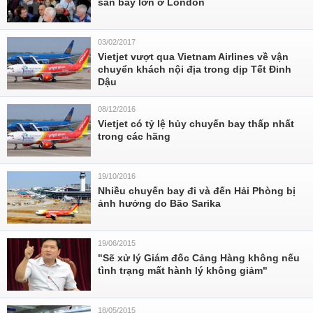
sân bay lớn ở London
03/02/2017
Vietjet vượt qua Vietnam Airlines về vận
chuyển khách nội địa trong dịp Tết Đinh
Dậu
08/12/2016
Vietjet có tỷ lệ hủy chuyến bay thấp nhất
trong các hãng
19/10/2016
Nhiều chuyến bay đi và đến Hải Phòng bị
ảnh hưởng do Bão Sarika
19/06/2015
"Sẽ xử lý Giám đốc Cảng Hàng không nếu
tình trạng mất hành lý không giảm"
18/05/2015