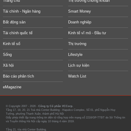
Trang chủ
Thị trường chứng khoán
Tài chính - Ngân hàng
Smart Money
Bất động sản
Doanh nghiệp
Tài chính quốc tế
Kinh tế vĩ mô - Đầu tư
Kinh tế số
Thị trường
Sống
Lifestyle
Xã hội
Lịch sự kiện
Báo cáo phân tích
Watch List
eMagazine
© Copyright 2007 - 2026 -
Công ty Cổ phần VCCorp.
Tầng 17, 19, 20, 21 Toà nhà Center Building - Hapulico Complex, Số 01, phố Nguyễn Huy
Tưởng, phường Thanh Xuân, thành phố Hà Nội
Giấy phép thiết lập trang thông tin điện tử tổng hợp trên mạng số 2216/GP-TTĐT do Sở Thông tin
và Truyền thông Hà Nội cấp ngày 10 tháng 4 năm 2019.
Tầng 21, tòa nhà Center Building.