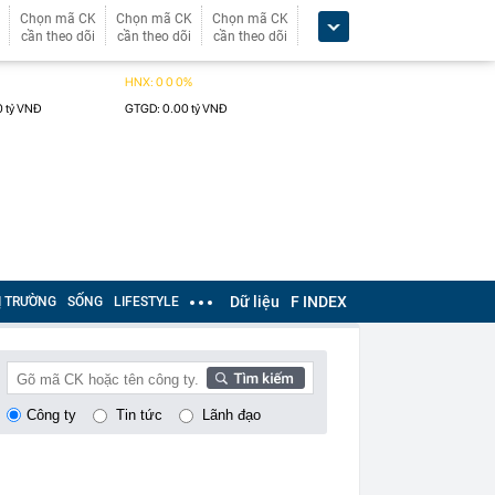
Chọn mã CK
Chọn mã CK
Chọn mã CK
cần theo dõi
cần theo dõi
cần theo dõi
Dữ liệu
F INDEX
Ị TRƯỜNG
SỐNG
LIFESTYLE
Công ty
Tin tức
Lãnh đạo