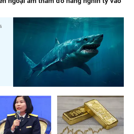
iền ngoại âm thầm đổ hàng nghìn tỷ vào
ã