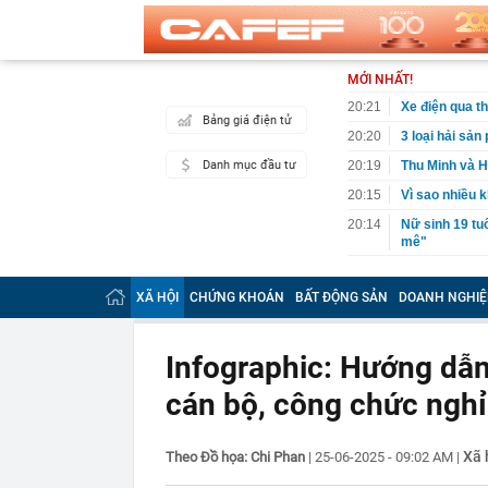
MỚI NHẤT!
20:21
Xe điện qua th
Bảng giá điện tử
20:20
3 loại hải sả
Danh mục đầu tư
20:19
Thu Minh và H
20:15
Vì sao nhiều 
20:14
Nữ sinh 19 tu
mê"
20:12
Ai biết Dương
công an SĐT 
XÃ HỘI
CHỨNG KHOÁN
BẤT ĐỘNG SẢN
DOANH NGHIỆ
20:07
Mỹ chi 400 tr
20:03
3 thói quen k
Infographic: Hướng dẫn
19:50
Dàn sao Việt 
thành “chốn c
cán bộ, công chức nghỉ
19:49
Tự uống 3 loạ
19:40
Ô tô biển Hà N
Xã 
Theo Đồ họa: Chi Phan
|
25-06-2025 - 09:02 AM
|
phạm tốc độ 2