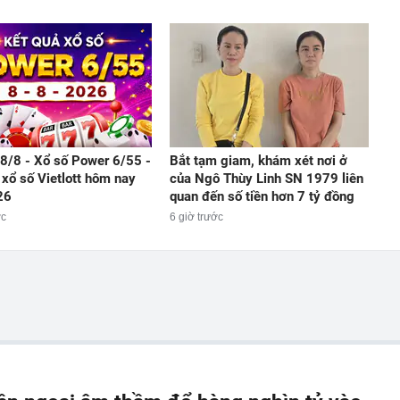
t 8/8 - Xổ số Power 6/55 -
Bắt tạm giam, khám xét nơi ở
 xổ số Vietlott hôm nay
của Ngô Thùy Linh SN 1979 liên
26
quan đến số tiền hơn 7 tỷ đồng
ớc
6 giờ trước