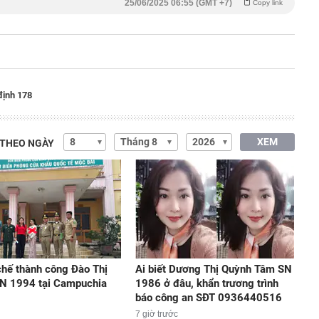
25/06/2025 06:55 (GMT +7)
Copy link
định 178
XEM
 THEO NGÀY
hế thành công Đào Thị
Ai biết Dương Thị Quỳnh Tâm SN
N 1994 tại Campuchia
1986 ở đâu, khẩn trương trình
báo công an SĐT 0936440516
7 giờ trước