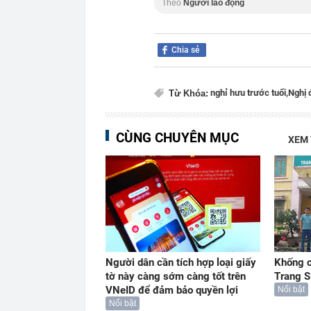
Theo
Người lao động
Chia sẻ
nghỉ hưu trước tuổi,
Nghị 
Từ Khóa:
CÙNG CHUYÊN MỤC
XEM
Người dân cần tích hợp loại giấy
Khống c
tờ này càng sớm càng tốt trên
Trang S
VNeID để đảm bảo quyền lợi
Nổi bật
Nổi bật