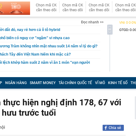
Chọn mã CK
Chọn mã CK
Chọn mã CK
Chọn mã CK
cần theo dõi
cần theo dõi
cần theo dõi
cần theo dõi
Đọc nhanh >>
ời đắt đỏ, nay rẻ hơn cả ô tô hybrid
n phổ biến có nguy cơ "ngậm" vi nhựa cao
ương Tràm không nhìn mặt nhau suốt 14 năm vì lý do gì?
khách Tây đến Việt Nam hiếm khi mặc cả?
ổi lệch khớp hàm suốt 2 năm vì ăn 1 món "vạn người
 Thị Quỳnh Tâm SN 1986 ở đâu, khẩn trương trình báo
0936440516
P
NGÂN HÀNG
SMART MONEY
TÀI CHÍNH QUỐC TẾ
VĨ MÔ
KINH TẾ SỐ
TH
iệu USD cho vũ khí laser, thúc đẩy Golden Dome
hi rán đậu phụ cần bỏ ngay
 thực hiện nghị định 178, 67 với
hội ngộ tại sự kiện đặc biệt, khám phá xu hướng biến nhà
hữa lành”
 hưu trước tuổi
i canxi/ngày, xương chưa khỏe đã phát hiện sỏi thận
ội mắc 96 lỗi phạt nguội ở Phú Thọ, riêng tháng 7 vi
hội
Chia sẻ
1 lần