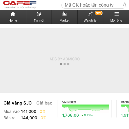
New
Home
Tin mới
Market
Watch list
Mở rộng
Giá vàng SJC
Giá bạc
VNINDEX
VN30
Mua vào
141,000
0%
1,768.06
1,91
0.19%
Bán ra
144,000
0%