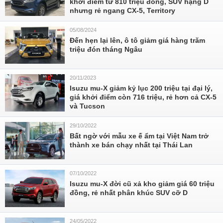
khởi điểm từ 810 triệu đồng, SUV hạng D
nhưng rẻ ngang CX-5, Territory
05/08/2024
Đến hẹn lại lên, ô tô giảm giá hàng trăm
triệu đón tháng Ngâu
20/11/2023
Isuzu mu-X giảm kỷ lục 200 triệu tại đại lý,
giá khởi điểm còn 716 triệu, rẻ hơn cả CX-5
và Tucson
29/10/2022
Bất ngờ với mẫu xe ế ẩm tại Việt Nam trở
thành xe bán chạy nhất tại Thái Lan
07/10/2022
Isuzu mu-X đời cũ xả kho giảm giá 60 triệu
đồng, rẻ nhất phân khúc SUV cỡ D
24/05/2022