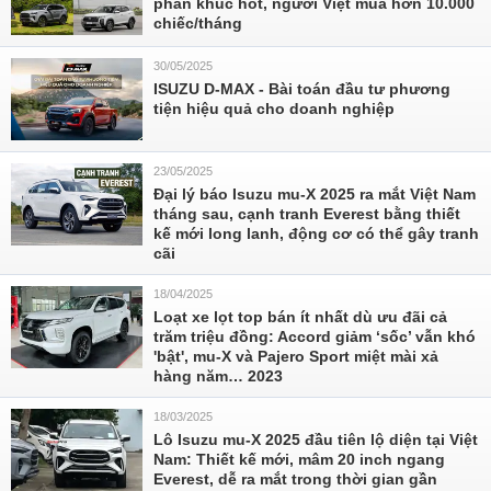
phân khúc hot, người Việt mua hơn 10.000
chiếc/tháng
30/05/2025
ISUZU D-MAX - Bài toán đầu tư phương
tiện hiệu quả cho doanh nghiệp
23/05/2025
Đại lý báo Isuzu mu-X 2025 ra mắt Việt Nam
tháng sau, cạnh tranh Everest bằng thiết
kế mới long lanh, động cơ có thể gây tranh
cãi
18/04/2025
Loạt xe lọt top bán ít nhất dù ưu đãi cả
trăm triệu đồng: Accord giảm ‘sốc’ vẫn khó
'bật', mu-X và Pajero Sport miệt mài xả
hàng năm… 2023
18/03/2025
Lô Isuzu mu-X 2025 đầu tiên lộ diện tại Việt
Nam: Thiết kế mới, mâm 20 inch ngang
Everest, dễ ra mắt trong thời gian gần