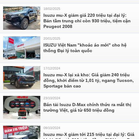
18/02/2025
Isuzu mu-X giảm giá 220 triệu tại đại lý:
Bản tầm trung chỉ còn 930 triệu, tiệm cận
Peugeot 2008
20/01/2025
ISUZU Việt Nam "khoác áo mới" cho hệ
thống Đại lý toàn quốc
17/12/2024
Isuzu mu-X lại xả kho: Giá giảm 240 triệu
đồng, khởi điểm từ 1,01 tỷ, ngang Tucson,
Sportage bản cao
23/10/2024
Bán tải Isuzu D-Max chính thức ra mắt thị
trường Việt, giá từ 650 triệu đồng
09/10/2024
Isuzu mu-X giảm tới 215 triệu tại đại lý: Giá