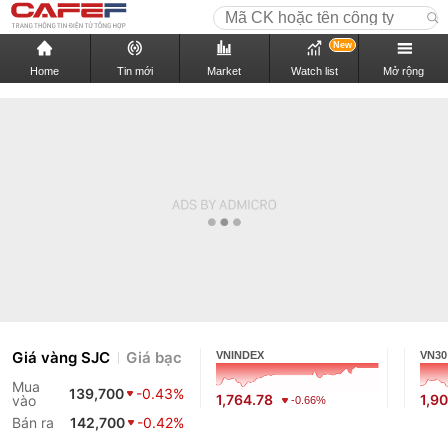
New
Home
Tin mới
Market
Watch list
Mở rộng
Giá vàng SJC
Giá bạc
VNINDEX
VN30
Mua
139,700
-0.43%
1,764.78
1,9
vào
-0.66%
Bán ra
142,700
-0.42%