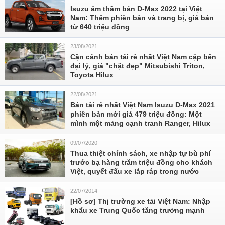
Isuzu âm thầm bán D-Max 2022 tại Việt
Nam: Thêm phiên bản và trang bị, giá bán
từ 640 triệu đồng
23/08/2021
Cận cảnh bán tải rẻ nhất Việt Nam cập bến
đại lý, giá "chặt đẹp" Mitsubishi Triton,
Toyota Hilux
22/08/2021
Bán tải rẻ nhất Việt Nam Isuzu D-Max 2021
phiên bản mới giá 479 triệu đồng: Một
mình một mảng cạnh tranh Ranger, Hilux
09/07/2020
Thua thiệt chính sách, xe nhập tự bù phí
trước bạ hàng trăm triệu đồng cho khách
Việt, quyết đấu xe lắp ráp trong nước
22/07/2014
[Hồ sơ] Thị trường xe tải Việt Nam: Nhập
khẩu xe Trung Quốc tăng trưởng mạnh