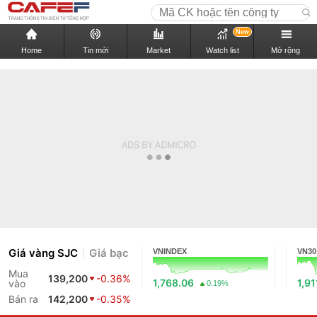
New
Home
Tin mới
Market
Watch list
Mở rộng
Giá vàng SJC
Giá bạc
VNINDEX
VN30
Mua
139,200
-0.36%
1,768.06
1,91
vào
0.19%
Bán ra
142,200
-0.35%