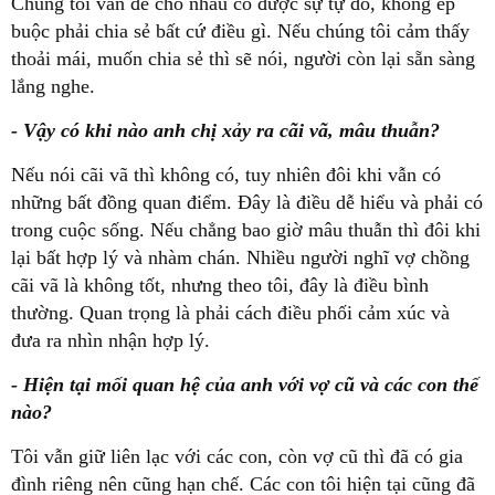
Chúng tôi vẫn để cho nhau có được sự tự do, không ép
buộc phải chia sẻ bất cứ điều gì. Nếu chúng tôi cảm thấy
thoải mái, muốn chia sẻ thì sẽ nói, người còn lại sẵn sàng
lắng nghe.
- Vậy có khi nào anh chị xảy ra cãi vã, mâu thuẫn?
Nếu nói cãi vã thì không có, tuy nhiên đôi khi vẫn có
những bất đồng quan điểm. Đây là điều dễ hiểu và phải có
trong cuộc sống. Nếu chẳng bao giờ mâu thuẫn thì đôi khi
lại bất hợp lý và nhàm chán. Nhiều người nghĩ vợ chồng
cãi vã là không tốt, nhưng theo tôi, đây là điều bình
thường. Quan trọng là phải cách điều phối cảm xúc và
đưa ra nhìn nhận hợp lý.
- Hiện tại mối quan hệ của anh với vợ cũ và các con thế
nào?
Tôi vẫn giữ liên lạc với các con, còn vợ cũ thì đã có gia
đình riêng nên cũng hạn chế. Các con tôi hiện tại cũng đã