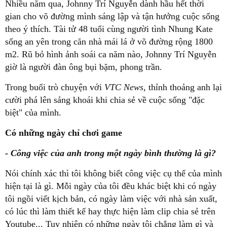
Nhiều năm qua, Johnny Trí Nguyễn dành hầu hết thời
gian cho võ đường mình sáng lập và tận hưởng cuộc sống
theo ý thích. Tài tử 48 tuổi cùng người tình Nhung Kate
sống an yên trong căn nhà mái lá ở võ đường rộng 1800
m2. Rũ bỏ hình ảnh soái ca năm nào, Johnny Trí Nguyễn
giờ là người đàn ông bụi bặm, phong trần.
Trong buổi trò chuyện với
VTC News
, thỉnh thoảng anh lại
cười phá lên sảng khoái khi chia sẻ về cuộc sống "đặc
biệt" của mình.
Có những ngày chỉ chơi game
- Công việc của anh trong một ngày bình thường là gì?
Nói chính xác thì tôi không biết công việc cụ thể của mình
hiện tại là gì. Mỗi ngày của tôi đều khác biệt khi có ngày
tôi ngồi viết kịch bản, có ngày làm việc với nhà sản xuất,
có lúc thì làm thiết kế hay thực hiện làm clip chia sẻ trên
Youtube... Tuy nhiên có những ngày tôi chẳng làm gì và