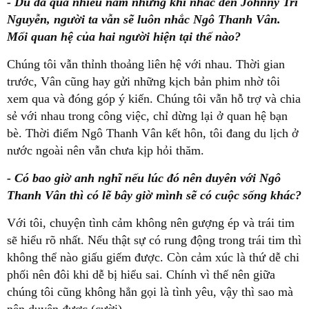
- Dù đã qua nhiều năm nhưng khi nhắc đến Johnny Trí
Nguyễn, người ta vẫn sẽ luôn nhắc Ngô Thanh Vân.
Mối quan hệ của hai người hiện tại thế nào?
Chúng tôi vẫn thỉnh thoảng liên hệ với nhau. Thời gian
trước, Vân cũng hay gửi những kịch bản phim nhờ tôi
xem qua và đóng góp ý kiến. Chúng tôi vẫn hỗ trợ và chia
sẻ với nhau trong công việc, chỉ dừng lại ở quan hệ bạn
bè. Thời điểm Ngô Thanh Vân kết hôn, tôi đang du lịch ở
nước ngoài nên vẫn chưa kịp hỏi thăm.
- Có bao giờ anh nghĩ nếu lúc đó nên duyên với Ngô
Thanh Vân thì có lẽ bây giờ mình sẽ có cuộc sống khác?
Với tôi, chuyện tình cảm không nên gượng ép và trái tim
sẽ hiểu rõ nhất. Nếu thật sự có rung động trong trái tim thì
không thể nào giấu giếm được. Còn cảm xúc là thứ dễ chi
phối nên đôi khi dễ bị hiểu sai. Chính vì thế nên giữa
chúng tôi cũng không hẳn gọi là tình yêu, vậy thì sao mà
nên duyên được (cười).