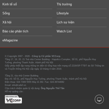
Kinh tế số
Thị trường
Sống
Lifestyle
Xã hội
Lịch sự kiện
Báo cáo phân tích
Watch List
eMagazine
© Copyright 2007 - 2026 -
Công ty Cổ phần VCCorp.
Tầng 17, 19, 20, 21 Toà nhà Center Building - Hapulico Complex, Số 01, phố Nguyễn Huy
Tưởng, phường Thanh Xuân, thành phố Hà Nội
Giấy phép thiết lập trang thông tin điện tử tổng hợp trên mạng số 2216/GP-TTĐT do Sở Thông tin
và Truyền thông Hà Nội cấp ngày 10 tháng 4 năm 2019.
Tầng 21, tòa nhà Center Building.
Địa chỉ: Số 01, phố Nguyễn Huy Tưởng, phường Thanh Xuân, thành phố Hà Nội
Điện thoại: 024 7309 5555 Máy lẻ 292. Fax: 024-39744082
Email: info@cafef.vn
Chịu trách nhiệm quản lý nội dung:
Ông Nguyễn Thế Tân
Hỗ trợ quảng cáo :