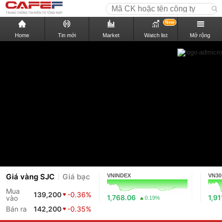
New
Home
Tin mới
Market
Watch list
Mở rộng
Giá vàng SJC
Giá bạc
VNINDEX
VN30
Mua
139,200
-0.36%
1,768.06
1,91
vào
0.19%
Bán ra
142,200
-0.35%