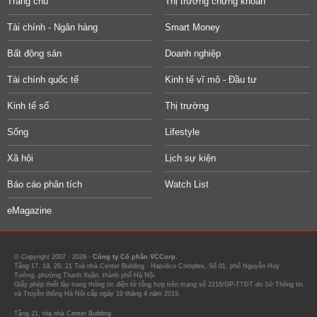
Trang chủ
Thị trường chứng khoán
Tài chính - Ngân hàng
Smart Money
Bất động sản
Doanh nghiệp
Tài chính quốc tế
Kinh tế vĩ mô - Đầu tư
Kinh tế số
Thị trường
Sống
Lifestyle
Xã hội
Lịch sự kiện
Báo cáo phân tích
Watch List
eMagazine
© Copyright 2007 - 2026 -
Công ty Cổ phần VCCorp.
Tầng 17, 19, 20, 21 Toà nhà Center Building - Hapulico Complex, Số 01, phố Nguyễn Huy
Tưởng, phường Thanh Xuân, thành phố Hà Nội
Giấy phép thiết lập trang thông tin điện tử tổng hợp trên mạng số 2216/GP-TTĐT do Sở Thông tin
và Truyền thông Hà Nội cấp ngày 10 tháng 4 năm 2019.
Tầng 21, tòa nhà Center Building.