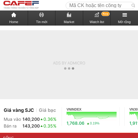
New
Home
Tin mới
Market
Watch list
Mở rộng
Giá vàng SJC
Giá bạc
VNINDEX
VN30
Mua vào
140,200
0.36%
1,768.06
1,91
0.19%
Bán ra
143,200
0.35%