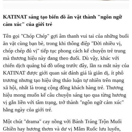
KATINAT sáng tạo biến đồ ăn vặt thành "ngôn ngữ
cảm xúc" của giới trẻ
Tên gọi "Chóp Chép" gợi âm thanh vui tai của những buổi
ăn vặt cùng bạn bè, trong khi thông điệp "Đời nhiều vị,
chóp chép đủ vị" tiếp tục phong cách kể chuyện trẻ trung
mà thương hiệu này đang theo đuổi. Dù vậy, khác với
chiến dịch quảng bá đồ uống trước đây, lần ra mắt này của
KATINAT được giới quan sát đánh giá là giản dị, ít phô
trương nhưng tạo hiệu ứng thảo luận tự nhiên trên mạng
xã hội, nhất là trong cộng đồng khách hàng trẻ. Thương
hiệu mong muốn kể câu chuyện sáng tạo qua từng hương
vị gắn liền với tâm trạng, trở thành "ngôn ngữ cảm xúc"
hằng ngày của giới trẻ.
Một chút "drama" cay nồng với Bánh Tráng Trộn Muối
Ghiền hay hương thơm và dư vị Mắm Ruốc lưu luyến,