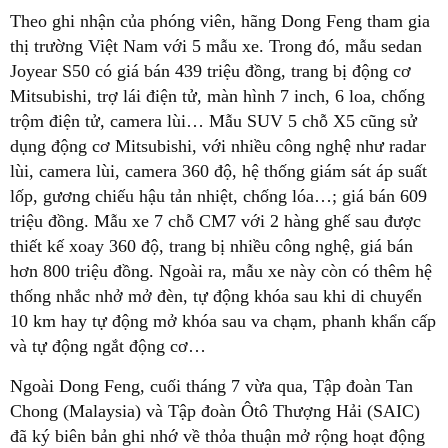
Theo ghi nhận của phóng viên, hãng Dong Feng tham gia
thị trường Việt Nam với 5 mẫu xe. Trong đó, mẫu sedan
Joyear S50 có giá bán 439 triệu đồng, trang bị động cơ
Mitsubishi, trợ lái điện tử, màn hình 7 inch, 6 loa, chống
trộm điện tử, camera lùi… Mẫu SUV 5 chỗ X5 cũng sử
dụng động cơ Mitsubishi, với nhiều công nghệ như radar
lùi, camera lùi, camera 360 độ, hệ thống giám sát áp suất
lốp, gương chiếu hậu tản nhiệt, chống lóa…; giá bán 609
triệu đồng. Mẫu xe 7 chỗ CM7 với 2 hàng ghế sau được
thiết kế xoay 360 độ, trang bị nhiều công nghệ, giá bán
hơn 800 triệu đồng. Ngoài ra, mẫu xe này còn có thêm hệ
thống nhắc nhở mở đèn, tự động khóa sau khi di chuyển
10 km hay tự động mở khóa sau va chạm, phanh khẩn cấp
và tự động ngắt động cơ…
Ngoài Dong Feng, cuối tháng 7 vừa qua, Tập đoàn Tan
Chong (Malaysia) và Tập đoàn Ôtô Thượng Hải (SAIC)
đã ký biên bản ghi nhớ về thỏa thuận mở rộng hoạt động