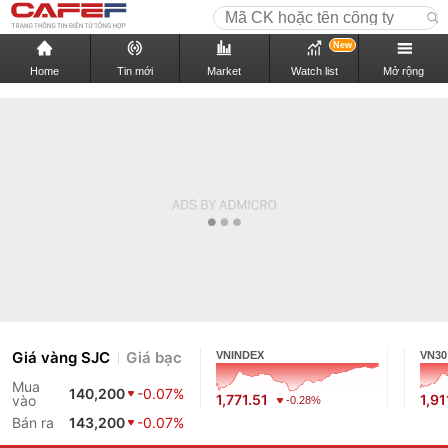
New
Home
Tin mới
Market
Watch list
Mở rộng
Giá vàng SJC
Giá bạc
VNINDEX
VN30
Mua
140,200
-0.07%
1,771.51
1,91
vào
-0.28%
Bán ra
143,200
-0.07%