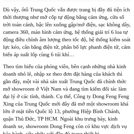
Dù vậy, ôtô Trung Quốc vẫn được trang bị đầy đủ tiện ích
thời thượng như mở cốp tự động bằng cảm ứng, cửa sổ
trời toàn cảnh, bậc lên xuống gập/mở điện, sạc không dây,
camera 360, màn hình cảm ứng, hệ thống giải trí 6 loa tự
động điều chỉnh âm lượng theo tốc độ, hệ thống kiểm soát
lực kéo, cân bằng điện tử, phân bổ lực phanh điện tử, cảm
biến áp suất lốp cùng 6 túi khí…
Theo tìm hiểu của phóng viên, bên cạnh những nhà kinh
doanh nhỏ lẻ, nhập xe theo đơn đặt hàng của khách thì
gần đây, một vài nhà sản xuất Trung Quốc đã chính thức
mở showroom ở Việt Nam và đang tìm kiếm đối tác làm
đại lý ở các tỉnh, thành. Cụ thể, Công ty Dong Feng Feng
Xing của Trung Quốc mới đây đã mở một showroom khá
lớn ở mặt tiền Quốc lộ 13, phường Hiệp Bình Chánh,
quận Thủ Đức, TP HCM. Ngoài khu trưng bày, kinh
doanh xe, showroom Dong Feng còn có khu vực dịch vụ
bảo hành, sửa chữa với đầy đủ trang thiết bị.