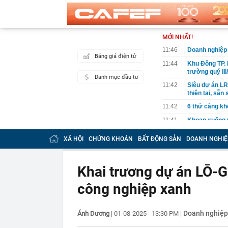
MỚI NHẤT!
11:46
Doanh nghiệp đ
Bảng giá điện tử
11:44
Khu Đông TP. 
trường quý III
Danh mục đầu tư
11:42
Siêu dự án LRT
thiên tai, sẵ
11:42
6 thứ càng kh
11:41
Khoan xuống v
lộ mục tiêu t
XÃ HỘI
CHỨNG KHOÁN
BẤT ĐỘNG SẢN
DOANH NGHIỆ
11:37
Chi tiết 'kẻ t
Mode, giá chỉ 
11:37
Công an Hà Nộ
Khai trương dự án LŌ-G
11:36
Đường ven sô
công nghiệp xanh
11:33
Tổ hợp sở hữu
“thần tốc”, hi
11:32
3 bộ phận của
Doanh nghiệp 
Ánh Dương
|
01-08-2025 - 13:30 PM
|
thể gây suy t