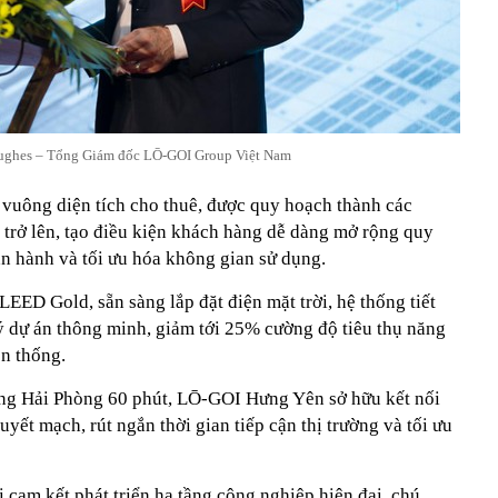
ughes – Tổng Giám đốc LŌ-GOI Group Việt Nam
vuông diện tích cho thuê, được quy hoạch thành các
 trở lên, tạo điều kiện khách hàng dễ dàng mở rộng quy
 hành và tối ưu hóa không gian sử dụng.
EED Gold, sẵn sàng lắp đặt điện mặt trời, hệ thống tiết
 dự án thông minh, giảm tới 25% cường độ tiêu thụ năng
ền thống.
ng Hải Phòng 60 phút, LŌ-GOI Hưng Yên sở hữu kết nối
huyết mạch, rút ngắn thời gian tiếp cận thị trường và tối ưu
cam kết phát triển hạ tầng công nghiệp hiện đại, chú