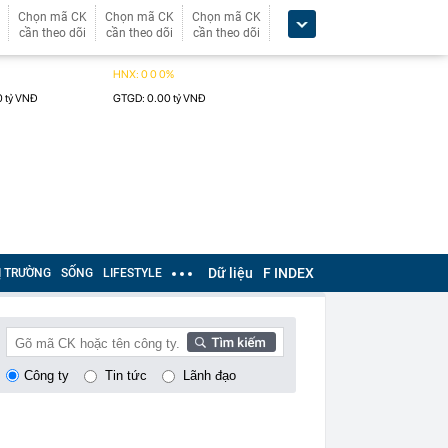
Chọn mã CK
Chọn mã CK
Chọn mã CK
cần theo dõi
cần theo dõi
cần theo dõi
Dữ liệu
F INDEX
Ị TRƯỜNG
SỐNG
LIFESTYLE
Công ty
Tin tức
Lãnh đạo