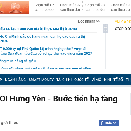
Chọn mã CK
Chọn mã CK
Chọn mã CK
Chọn mã CK
cần theo dõi
cần theo dõi
cần theo dõi
cần theo dõi
Đọc nhanh >>
ịa ốc tập trung vào giá trị thực của thị trường
Hồ Chí Minh sắp có hàng ngàn căn hộ cao cấp ra thị
/2026
 9.000 tỷ tại Phú Quốc: Lộ trình “nghẹt thở” vượt ải
n sàng đưa đoàn tàu đầu tiên chạy thử vào giữa năm 2027
ông mua càng dễ giàu
ùng đất nông, phát hiện số vàng trị giá 355.000 tỷ đồng,
hăm dò 100 tấn vàng
P
NGÂN HÀNG
SMART MONEY
TÀI CHÍNH QUỐC TẾ
VĨ MÔ
KINH TẾ SỐ
TH
hách thức' Honda Vision vừa ra mắt: Thiết kế đẹp như SH
34 triệu đồng
i xác minh ô tô đỗ ở khu đô thị bị trộm mất 2 bánh xe
OI Hưng Yên - Bước tiến hạ tầng
ng Hồng bị sạt do mưa lớn
 ballroom lớn nhất thế giới ở Việt Nam đang thành hình
ện rõ dáng vóc bên bờ biển
 cá không nên ăn: Có bộ phận chứa độc tố, ăn phải có
giới thiệu
Chia sẻ
hận