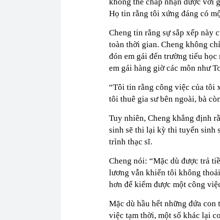
không thể chấp nhận được với gi
Họ tin rằng tôi xứng đáng có mộ
Cheng tin rằng sự sắp xếp này c
toàn thời gian. Cheng không ch
đón em gái đến trường tiểu học
em gái hàng giờ các môn như To
“Tôi tin rằng công việc của tôi
tôi thuê gia sư bên ngoài, bà còn
Tuy nhiên, Cheng khẳng định rằn
sinh sẽ thi lại kỳ thi tuyển si
trình thạc sĩ.
Cheng nói: “Mặc dù được trả ti
lương vẫn khiến tôi không thoải 
hơn để kiếm được một công việc
Mặc dù hầu hết những đứa con t
việc tạm thời, một số khác lại c