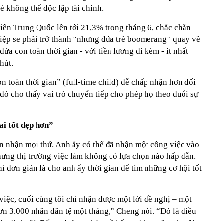
ẻ không thể độc lập tài chính.
 niên Trung Quốc lên tới 21,3% trong tháng 6, chắc chắn
hiệp sẽ phải trở thành “những đứa trẻ boomerang” quay về
ứa con toàn thời gian - với tiền lương đi kèm - ít nhất
hút.
n toàn thời gian” (full-time child) dễ chấp nhận hơn đối
 đó cho thấy vai trò chuyển tiếp cho phép họ theo đuổi sự
ai tốt đẹp hơn”
n nhận mọi thứ. Anh ấy có thể đã nhận một công việc vào
ưng thị trường việc làm không có lựa chọn nào hấp dẫn.
ỉ đơn giản là cho anh ấy thời gian để tìm những cơ hội tốt
việc, cuối cùng tôi chỉ nhận được một lời đề nghị – một
ơn 3.000 nhân dân tệ một tháng,” Cheng nói. “Đó là điều