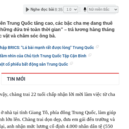
 vàng và gần 80 tỷ tiền mặt tại nhà cựu tài xế xe buýt
8:35
Nghe đọc bài
ng báo quan trọng về vị trí đón, giá cước mới đến toàn bộ
t xe tại sân bay Nội Bài
 niên Trung Quốc tăng cao, các bậc cha mẹ đang thuê
 hội đề xuất xây dựng nhà máy điện mặt trời trên dọc
ững đứa trẻ toàn thời gian” – trả lương hàng tháng
ành đai 5 - Vùng Thủ đô Hà Nội
c vặt và chăm sóc ông bà.
ét tỏi vào thùng gạo hóa ra vì những lợi ích này
nhập BRICS: "Lá bài mạnh rất được lòng" Trung Quốc
ờ trên núi, 2 người nghe cứu hộ gọi tên vẫn quyết im
hiến ai cũng ngã ngửa
tầm nhìn của Chủ tịch Trung Quốc Tập Cận Bình
u lừa đảo mới liên quan SIM điện thoại, lấy sạch tiền
một cổ phiếu bất động sản Trung Quốc
ản ngân hàng
hi nấu canh xương cần bỏ ngay
TIN MỚI
n dòng vốn xanh từ Thụy Sĩ, nâng tổng quy mô huy
 tế gần 350 triệu USD
 lại ở vị thế là nhà đầu tư FDI lớn nhất, Phó Tổng Giám
vậy, chàng trai 22 tuổi chấp nhận lời mời làm việc từ cha
iệt Nam tiết lộ loạt kế hoạch dành cho thế hệ trẻ Việt
à máy 10.000 tỷ đồng sản xuất thép ray đường sắt của
 ở nhà tại tỉnh Giang Tô, phía đông Trung Quốc, làm giúp
hoàn thành hơn 50% khối lượng xây dựng
anh lớn lên. Chàng trai dọn dẹp, đưa em gái đến trường và
ười dân vừa chuyển khoản với nội dung sau cần lưu lại
rình báo công an gần nhất
 lại, anh nhận mức lương cố định 4.000 nhân dân tệ (550