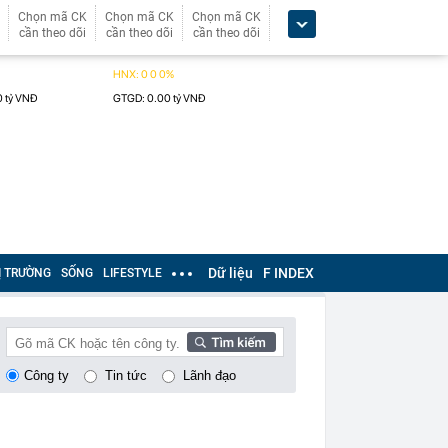
Chọn mã CK
Chọn mã CK
Chọn mã CK
cần theo dõi
cần theo dõi
cần theo dõi
Dữ liệu
F INDEX
Ị TRƯỜNG
SỐNG
LIFESTYLE
Công ty
Tin tức
Lãnh đạo