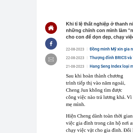
nắm rõ
15:31
Tịch thu 15 kg
15:24
Grab phát thô
khách hàng đặ
Khi tỉ lệ thất nghiệp ở thanh
15:24
Đại biểu Quốc
những chính con mình làm “nh
tuyến đường V
cho con để dọn dẹp, chạy việ
15:24
Nhiều người nh
Đồng minh Mỹ xin gia 
22-08-2023
15:20
Mất tích 35 gi
lặng: Lý do k
Thượng đỉnh BRICS và 
22-08-2023
15:19
Xuất hiện chiê
Hang Seng Index loại 
21-08-2023
trong tài kho
15:18
4 thói quen k
Sau khi hoàn thành chương
trình tiếp thị vào năm ngoái,
15:16
Nam A Bank đó
động vốn quốc
Cheng Jun không tìm được
15:11
Không chỉ dừng
công việc nào trả lương khá. Vì 
đốc Samsung V
mẹ mình.
Nam
15:11
Rất nhanh: Nh
Hiện Cheng dành toàn thời gian
Hoà Phát đã 
việc gia đình trong căn hộ nơi 
15:07
Hải Phòng: Ng
giao dịch và t
chạy việc vặt cho gia đình. Đổi