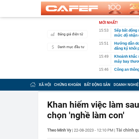
MỚI NHẤT!
15:53
Sếp bất động 
Bảng giá điện tử
mức độ nhận d
15:51
Hướng dẫn doa
Danh mục đầu tư
đăng ký khôi 
15:49
Khoảnh khắc n
máy bay thươ
15:46
Công an thông
sau
15:45
Xuất hiện cổ p
XÃ HỘI
CHỨNG KHOÁN
BẤT ĐỘNG SẢN
DOANH NGHIỆ
đôi trong vòn
15:45
Phiên 6/8: Kh
lớn
Khan hiếm việc làm sau
15:44
Con gái tỷ ph
chọn 'nghề làm con'
thuộc hệ sinh 
15:41
Phát hiện gia
Hoàng Thanh H
Tài chính q
Theo Minh Vy
|
22-08-2023 - 12:10 PM
|
15:39
Thông tin mới