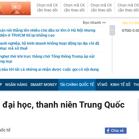
Chọn mã CK
Chọn mã CK
Chọn mã CK
Chọn mã CK
cần theo dõi
cần theo dõi
cần theo dõi
cần theo dõi
Đọc nhanh >>
sản nói thẳng tên nhiều chủ đầu tư lớn ở Hà Nội nhưng
iện ở TP.HCM thì lại không cao
nh nghiệp, hộ kinh doanh không hoạt động tại địa chỉ đã
phục mã số thuế
ghẹt thở khi trực thăng chở Tổng thống Trump áp sát
ng mại
 báo tới tất cả những ai nhận được cuộc gọi có nội dung
hiếu tăng gần 200.000 đồng chỉ sau một tuần, thị giá gấp
P
NGÂN HÀNG
SMART MONEY
TÀI CHÍNH QUỐC TẾ
VĨ MÔ
KINH TẾ SỐ
TH
g 2 tháng
ối ngoại ngắt mạch mua ròng, tập trung "xả" hai cổ phiếu
 đại học, thanh niên Trung Quốc
ú Phạm Nhật Vượng lần đầu xuất hiện trong một công ty
thái Vingroup
o dịch chuyển khoản 200.000.000 đồng đến tài khoản của
ương SN 1977, công an lập tức vào cuộc điều tra
uốc tế
Chia sẻ
 liên quan đến số định danh điện tử mà người dân cần