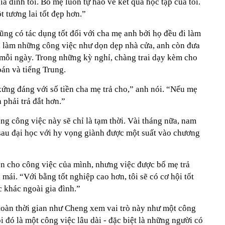
a đình tôi. Bố mẹ luôn tự hào về kết quả học tập của tôi.
t tương lai tốt đẹp hơn.”
ũng có tác dụng tốt đối với cha mẹ anh bởi họ đều đi làm
ỉ làm những công việc như dọn dẹp nhà cửa, anh còn đưa
 mỗi ngày. Trong những kỳ nghỉ, chàng trai dạy kèm cho
án và tiếng Trung.
 xứng đáng với số tiền cha mẹ trả cho,” anh nói. “Nếu mẹ
 phải trả đắt hơn.”
g công việc này sẽ chỉ là tạm thời. Vài tháng nữa, nam
nh sau đại học với hy vọng giành được một suất vào chương
ền cho công việc của mình, nhưng việc được bố mẹ trả
mái. “Với bằng tốt nghiệp cao hơn, tôi sẽ có cơ hội tốt
 khác ngoài gia đình.”
oàn thời gian như Cheng xem vai trò này như một công
oi đó là một công việc lâu dài - đặc biệt là những người có