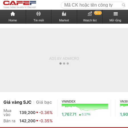
New
Home
Tin mới
Market
Watch list
Mở rộng
Giá vàng SJC
Giá bạc
VNINDEX
VN30
Mua
139,200
-0.36%
1,767.71
1,90
vào
0.17%
Bán ra
142,200
-0.35%