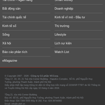
Bất động sản
Doanh nghiệp
Tài chính quốc tế
Kinh tế vĩ mô - Đầu tư
Kinh tế số
Thị trường
Sống
Lifestyle
Xã hội
Lịch sự kiện
Báo cáo phân tích
Watch List
eMagazine
© Copyright 2007 - 2026 -
Công ty Cổ phần VCCorp.
Tầng 17, 19, 20, 21 Toà nhà Center Building - Hapulico Complex, Số 01, phố Nguyễn Huy
Tưởng, phường Thanh Xuân, thành phố Hà Nội
Giấy phép thiết lập trang thông tin điện tử tổng hợp trên mạng số 2216/GP-TTĐT do Sở Thông tin
và Truyền thông Hà Nội cấp ngày 10 tháng 4 năm 2019.
Tầng 21, tòa nhà Center Building.
Địa chỉ: Số 01, phố Nguyễn Huy Tưởng, phường Thanh Xuân, thành phố Hà Nội
Điện thoại: 024 7309 5555 Máy lẻ 292. Fax: 024-39744082
Email: info@cafef.vn