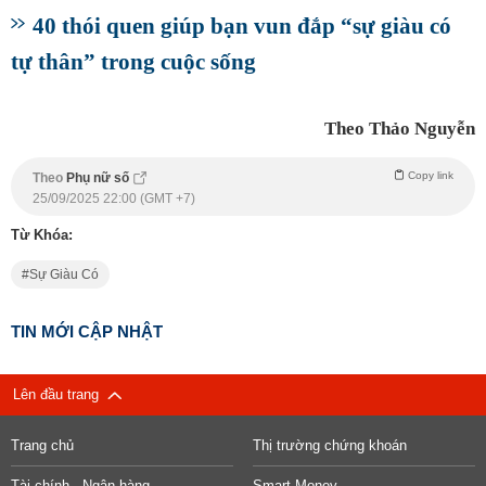
40 thói quen giúp bạn vun đắp “sự giàu có
tự thân” trong cuộc sống
Theo Thảo Nguyễn
Copy link
Theo
Phụ nữ số
25/09/2025 22:00 (GMT +7)
Từ Khóa:
Sự Giàu Có
TIN MỚI CẬP NHẬT
Lên đầu trang
Trang chủ
Thị trường chứng khoán
Tài chính - Ngân hàng
Smart Money