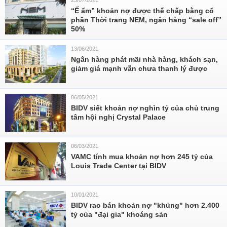
23/07/2021
“Ế ẩm” khoản nợ được thế chấp bằng cổ
phần Thời trang NEM, ngân hàng “sale off”
50%
13/06/2021
Ngân hàng phát mãi nhà hàng, khách sạn,
giảm giá mạnh vẫn chưa thanh lý được
06/05/2021
BIDV siết khoản nợ nghìn tỷ của chủ trung
tâm hội nghị Crystal Palace
06/03/2021
VAMC tính mua khoản nợ hơn 245 tỷ của
Louis Trade Center tại BIDV
10/01/2021
BIDV rao bán khoản nợ "khủng" hơn 2.400
tỷ của "đại gia" khoáng sản