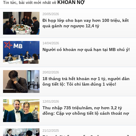
KHOẢN NỢ
Tin tức, bài viết mới nhất về
20/05/2026
Đi họp lớp cho bạn vay hơn 100 triệu, kết
quả gánh nợ ngược 12,4 tỷ
14/04/2026
Người có khoản nợ quá hạn tại MB chú ý!
20/02/2026
18 tháng trả hết khoản nợ 1 tỷ, người đàn
ông tiết lộ: Tôi chỉ làm đúng 1 việc!
12/01/2026
Thu nhập 735 triệu/năm, nợ hơn 3,2 tỷ
đồng: Cặp vợ chồng tiết lộ cách thoát nợ
21/12/2025