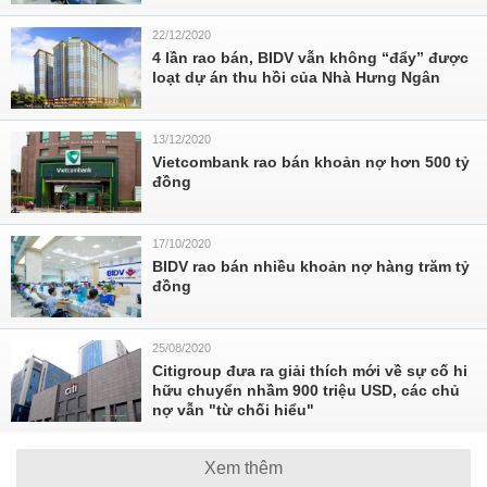
22/12/2020
4 lần rao bán, BIDV vẫn không “đẩy” được
loạt dự án thu hồi của Nhà Hưng Ngân
13/12/2020
Vietcombank rao bán khoản nợ hơn 500 tỷ
đồng
17/10/2020
BIDV rao bán nhiều khoản nợ hàng trăm tỷ
đồng
25/08/2020
Citigroup đưa ra giải thích mới về sự cố hi
hữu chuyển nhầm 900 triệu USD, các chủ
nợ vẫn "từ chối hiểu"
Xem thêm