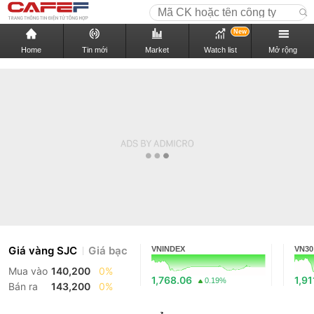
New
Home
Tin mới
Market
Watch list
Mở rộng
Giá vàng SJC
Giá bạc
VNINDEX
VN30
Mua vào
140,200
0%
1,768.06
1,91
0.19%
Bán ra
143,200
0%