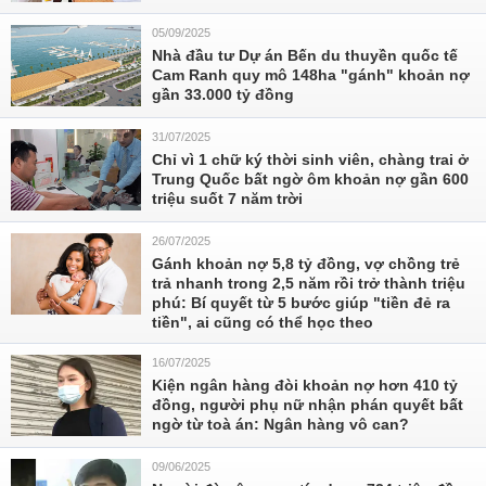
05/09/2025
Nhà đầu tư Dự án Bến du thuyền quốc tế
Cam Ranh quy mô 148ha "gánh" khoản nợ
gần 33.000 tỷ đồng
31/07/2025
Chỉ vì 1 chữ ký thời sinh viên, chàng trai ở
Trung Quốc bất ngờ ôm khoản nợ gần 600
triệu suốt 7 năm trời
26/07/2025
Gánh khoản nợ 5,8 tỷ đồng, vợ chồng trẻ
trả nhanh trong 2,5 năm rồi trở thành triệu
phú: Bí quyết từ 5 bước giúp "tiền đẻ ra
tiền", ai cũng có thể học theo
16/07/2025
Kiện ngân hàng đòi khoản nợ hơn 410 tỷ
đồng, người phụ nữ nhận phán quyết bất
ngờ từ toà án: Ngân hàng vô can?
09/06/2025