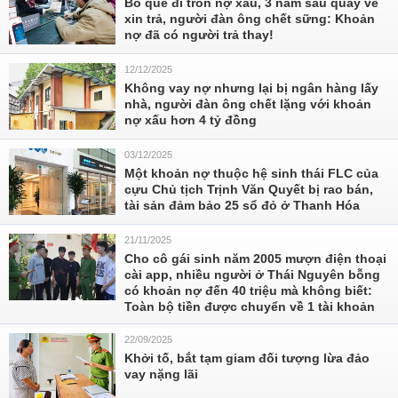
Bỏ quê đi trốn nợ xấu, 3 năm sau quay về
xin trả, người đàn ông chết sững: Khoản
nợ đã có người trả thay!
12/12/2025
Không vay nợ nhưng lại bị ngân hàng lấy
nhà, người đàn ông chết lặng với khoản
nợ xấu hơn 4 tỷ đồng
03/12/2025
Một khoản nợ thuộc hệ sinh thái FLC của
cựu Chủ tịch Trịnh Văn Quyết bị rao bán,
tài sản đảm bảo 25 sổ đỏ ở Thanh Hóa
21/11/2025
Cho cô gái sinh năm 2005 mượn điện thoại
cài app, nhiều người ở Thái Nguyên bỗng
có khoản nợ đến 40 triệu mà không biết:
Toàn bộ tiền được chuyển về 1 tài khoản
22/09/2025
Khởi tố, bắt tạm giam đối tượng lừa đảo
vay nặng lãi