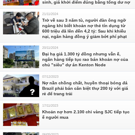
sinh, giá khởi điểm đúng bằng tổng dư nợ
21/11/2024
Trở về sau 3 năm tù, người đàn ông ngỡ
ngàng khi biết khoản nợ thẻ tín dụng từ
600 triệu đã lên đến 4,2 tỷ: Sau khi khiếu
nại, ngân hàng đồng ý giảm bớt phí phạt
20/11/2024
Đại hạ giá 1.300 tỷ đồng nhưng vẫn ế,
ngân hàng tiếp tục rao bán khoản nợ của
chủ "siêu" dự án Kenton Node
07/12/2023
Nợ nần chồng chất, huyền thoại bóng đá
Brazil phải bán căn biệt thự 200 tỷ với giá
rẻ để trang trải
17/11/2023
Khoản nợ hơn 2.100 chỉ vàng SJC tiếp tục
ế người mua
06/05/2023