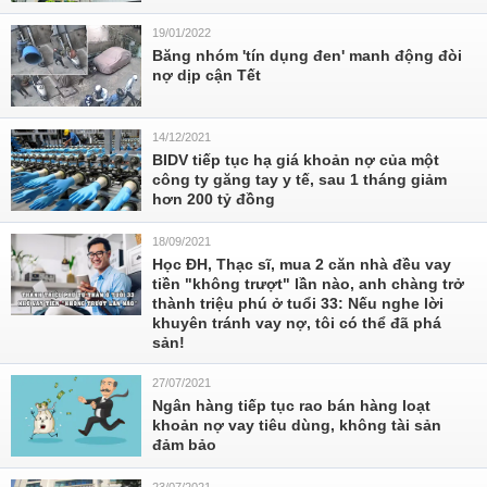
19/01/2022
Băng nhóm 'tín dụng đen' manh động đòi
nợ dịp cận Tết
14/12/2021
BIDV tiếp tục hạ giá khoản nợ của một
công ty găng tay y tế, sau 1 tháng giảm
hơn 200 tỷ đồng
18/09/2021
Học ĐH, Thạc sĩ, mua 2 căn nhà đều vay
tiền "không trượt" lần nào, anh chàng trở
thành triệu phú ở tuổi 33: Nếu nghe lời
khuyên tránh vay nợ, tôi có thể đã phá
sản!
27/07/2021
Ngân hàng tiếp tục rao bán hàng loạt
khoản nợ vay tiêu dùng, không tài sản
đảm bảo