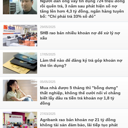
Người đàn ông vay tín dụng 724 triệu đồng
rồi quên trả, 3 năm sau phát hiện số nợ
tăng lên hơn 4,3 tỷ đồng, ngân hàng tuyên
bố: “Chỉ phải trả 33% số đó”
29/05/2025
SHB rao bán nhiều khoản nợ để xử lý nợ
xấu
17/05/2025
Làm thế nào để đăng ký trả góp khoản nợ
thẻ tín dụng?
05/05/2025
Mua nhà được 5 tháng thì "bỗng dưng"
thất nghiệp, không thể cười nổi vì chẳng
biết lấy đâu ra tiền trả khoản nợ 1,8 tỷ
đồng
27/03/2025
Agribank rao bán khoản nợ 21 tỷ đồng
không tài sản đảm bảo, lãi tiếp tục phát