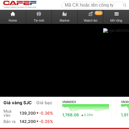
New
Home
Tin mới
Market
Watch list
Mở rộng
Giá vàng SJC
Giá bạc
VNINDEX
VN30
Mua
139,200
-0.36%
1,768.06
1,91
vào
0.19%
Bán ra
142,200
-0.35%