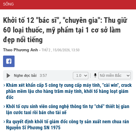
SỐNG
Khởi tố 12 "bác sĩ", "chuyên gia": Thu giữ
60 loại thuốc, mỹ phẩm tại 1 cơ sở làm
đẹp nổi tiếng
THỨ 2 , 15/06/2026, 13:50
Theo Phương Anh
-
Nghe đọc bài
3:57
Khám xét khẩn cấp 5 công ty cung cấp máy tính, "cài win", crack
phần mềm lậu cho hàng trăm máy tính, khởi tố hàng loạt giám
đốc
Khởi tố cựu sinh viên công nghệ thông tin tự "chế" thiết bị gian
lận cước taxi rồi bán cho tài xế
Ra quyết định khởi tố giám đốc công ty sản xuất nem chua rán
Nguyễn Sĩ Phương SN 1975