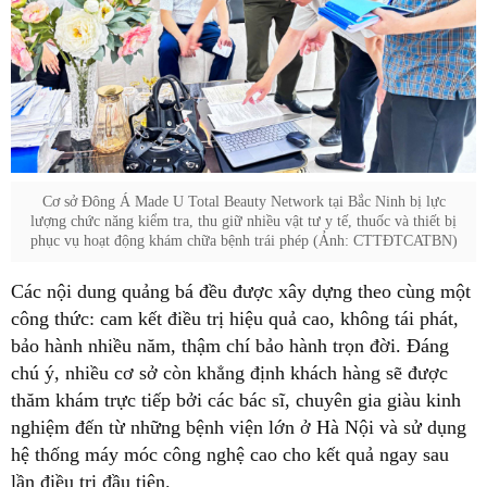
Cơ sở Đông Á Made U Total Beauty Network tại Bắc Ninh bị lực
lượng chức năng kiểm tra, thu giữ nhiều vật tư y tế, thuốc và thiết bị
phục vụ hoạt động khám chữa bệnh trái phép (Ảnh: CTTĐTCATBN)
Các nội dung quảng bá đều được xây dựng theo cùng một
công thức: cam kết điều trị hiệu quả cao, không tái phát,
bảo hành nhiều năm, thậm chí bảo hành trọn đời. Đáng
chú ý, nhiều cơ sở còn khẳng định khách hàng sẽ được
thăm khám trực tiếp bởi các bác sĩ, chuyên gia giàu kinh
nghiệm đến từ những bệnh viện lớn ở Hà Nội và sử dụng
hệ thống máy móc công nghệ cao cho kết quả ngay sau
lần điều trị đầu tiên.